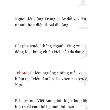
Người tiêu dùng Trung Quốc đổi xe điện
nhanh hơn điện thoại di động
Bứt phá trước "tháng Ngâu": Hãng xe
đồng loạt bung chiêu kích cầu đa dạng
Chiêm ngưỡng những mẫu xe
hiếm tại Triển lãm ProDvizhenie-2026 ở
Nga
Bridgestone Việt Nam giới thiệu dòng lốp
hiệu suất cao thế hệ mới Potenza