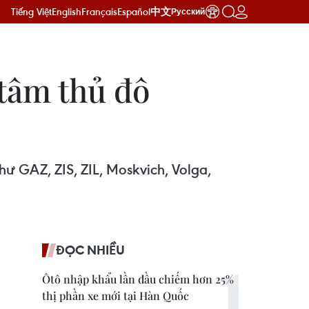
Tiếng Việt
English
Français
Español
中文
Русский
 tâm thủ đô
ư GAZ, ZIS, ZIL, Moskvich, Volga,
ĐỌC NHIỀU
Ôtô nhập khẩu lần đầu chiếm hơn 25%
thị phần xe mới tại Hàn Quốc