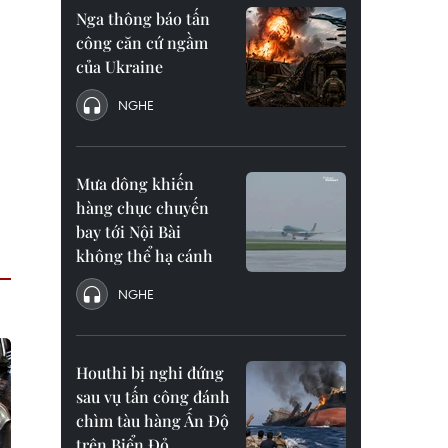
Nga thông báo tấn
công căn cứ ngầm
của Ukraine
NGHE
Mưa dông khiến
hàng chục chuyến
bay tới Nội Bài
không thể hạ cánh
NGHE
Houthi bị nghi đứng
sau vụ tấn công đánh
chìm tàu hàng Ấn Độ
trên Biển Đỏ