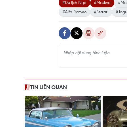
#Du lịch Nga
#Moskva
#Mos
#Alfa Romeo
#Ferrari
#Jagu
TIN LIÊN QUAN