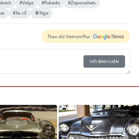
kvich
#Volga
#Pobeda
#Zaporozhets
ar
#Xe cổ
Nga
Theo dõi VietnamPlus
GỬI BÌNH LUẬN