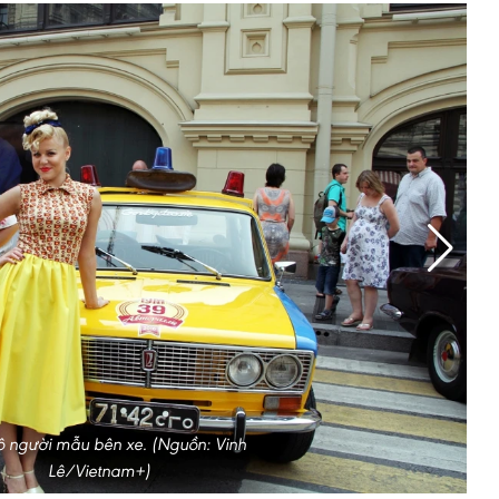
ô người mẫu bên xe. (Nguồn: Vinh
Lê/Vietnam+)