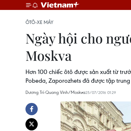
ÔTÔ-XE MÁY
Ngày hội cho ngườ
Moskva
Hơn 100 chiếc ôtô được sản xuất từ trư
Pobeda, Zaporozhets đã được tập trung 
Dương Trí-Quang Vinh/Moskva
25/07/2016 01:29