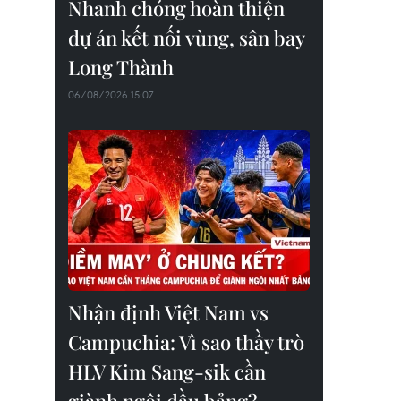
Nhanh chóng hoàn thiện
dự án kết nối vùng, sân bay
Long Thành
06/08/2026 15:07
Nhận định Việt Nam vs
Campuchia: Vì sao thầy trò
Các cô người mẫu bên xe. (Ảnh: Vin
HLV Kim Sang-sik cần
Lê/Vietnam+)