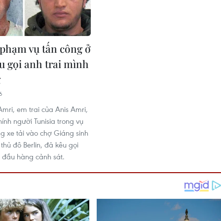
phạm vụ tấn công ở
u gọi anh trai mình
g
6
mri, em trai của Anis Amri,
ính người Tunisia trong vụ
g xe tải vào chợ Giáng sinh
 thủ đô Berlin, đã kêu gọi
h đầu hàng cảnh sát.