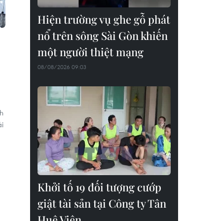
Hiện trường vụ ghe gỗ phát
nổ trên sông Sài Gòn khiến
một người thiệt mạng
08/08/2026 09:03
h
ải
Khởi tố 19 đối tượng cướp
giật tài sản tại Công ty Tân
Huê Viên