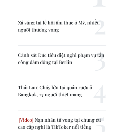
Xả súng tại lễ hội ẩm thực ở Mỹ, nhiều
người thương vong
Cảnh sát Đức tiêu diệt nghi phạm vụ tấn
công đám đông tại Berlin
Thái Lan: Cháy lớn tại quán rượu ở
Bangkok, 27 người thiệt mạng
Nạn nhân tử vong tại chung cư
cao cấp nghi là TikToker nổi tiếng