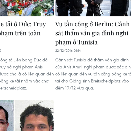
e tải ở Đức: Truy
Vụ tấn công ở Berlin: Cảnh
phạm trên toàn
sát thẩm vấn gia đình nghi
phạm ở Tunisia
0
22/12/2016 01:14
ông tố Liên bang Đức đã
Cảnh sát Tunisia đã thẩm vấn gia đình
 truy nã nghi phạm Anis
của Anis Amri, nghi phạm được xác địn
được cho là có liên quan đến
có liên quan đến vụ tấn công bằng xe t
bằng xe tải nhằm vào chợ
tại chợ Giáng sinh Breitscheidplatz vào
eitscheidplatz.
đêm 19/12 vừa qua.