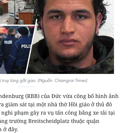
 truy lùng gắt gao. (Nguồn: Chiangrai Times)
andenburg (RBB) của Đức vừa công bố hình ảnh
a giám sát tại một nhà thờ Hồi giáo ở thủ đô
 nghi phạm gây ra vụ tấn công bằng xe tải tại
ảng trường Breitscheidplatz thuộc quận
n ở đây.