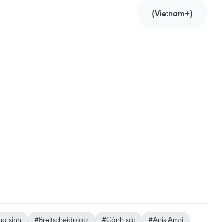
(Vietnam+)
g sinh
#Breitscheidplatz
#Cảnh sát
#Anis Amri