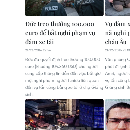
Đức treo thưởng 100.000
Vụ đâm x
euro để bắt nghi phạm vụ
nã nghi 
đâm xe tải
châu Âu
21/12/2016 22:56
21/12/2016 23:0
Đức đã quyết định treo thưởng 100.000
Văn phòng C
euro (khoảng 104.260 USD) cho người
phát đi lệnh
cung cấp thông tin dẫn đến việc bắt giữ
Amri, người 
một nghi phạm người Tunisia liên quan
vụ tấn công 
đến vụ tấn công bằng xe tải ở chợ Giáng
Giáng sinh Br
sinh.