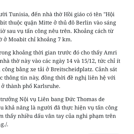
ời Tunisia, đến nhà thờ Hồi giáo có tên "Hội
abit thuộc quận Mitte ở thủ đô Berlin vào sáng
giờ sau vụ tấn công nêu trên. Khoảng cách từ
ờ ở Moabit chỉ khoảng 7 km.
rong khoảng thời gian trước đó cho thấy Amri
hà thờ này vào các ngày 14 và 15/12, tức chỉ ít
 công bằng xe tải ở Breitscheidplatz. Cảnh sát
c thông tin này, đồng thời đề nghị liên hệ với
 ở thành phố Karlsruhe.
 trưởng Nội vụ Liên bang Đức Thomas de
ều khả năng là người đã thực hiện vụ tấn công
tìm thấy nhiều dấu vân tay của nghi phạm trên
g./.