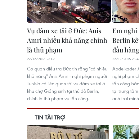
Vụ đâm xe tải ở Đức: Anis
Em nghi 
Amri nhiều khả năng chính
Berlin kê
là thủ phạm
đầu hàn
22/12/2016 23:06
22/12/2016 23:4
Cơ quan điều tra Đức tin rằng "có nhiều
Abdelkader A
khả năng" Anis Amri - nghi phạm người
nghi phạm ch
Tunisia có liên quan tới vụ đâm xe tải ở
tấn công bằn
khu chợ Giáng sinh tại thủ đô Berlin,
tại trung tâm
chính là thủ phạm vụ tấn công.
anh trai mìn