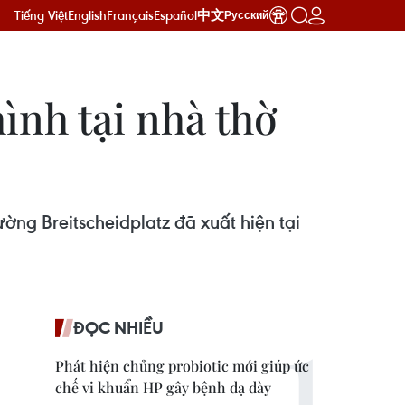
Tiếng Việt
English
Français
Español
中文
Русский
ình tại nhà thờ
ờng Breitscheidplatz đã xuất hiện tại
ĐỌC NHIỀU
Phát hiện chủng probiotic mới giúp ức
chế vi khuẩn HP gây bệnh dạ dày