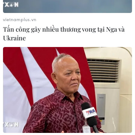
Theo dõi VietnamPlus
vietnamplus.vn
Tấn công gây nhiều thương vong tại Nga và
Ukraine
NGHỊ QUYẾT 68 - PHÁT TRIỂN KINH TẾ TƯ NHÂN
Khơi thông dòng vốn, đổi mới phương thức cho
vay, nâng cao năng lực hấp thụ vốn
Diễn đàn Kinh tế tư nhân Việt Nam 2026: Mở
rộng không gian hợp lực công-tư
Đồng Nai cần chuyển dịch thu hút đầu tư sang
tổ chức chuỗi giá trị
Khởi động RE:ACT: Thử thách thanh niên đổi
mới sáng tạo vì cộng đồng bền vững