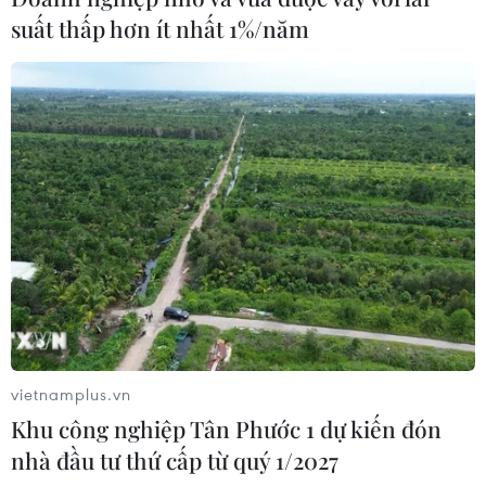
1.000 doanh nghiệp tiên phong tạo bệ phóng
suất thấp hơn ít nhất 1%/năm
nâng tầm doanh nghiệp Việt
TIN LIÊN QUAN
vietnamplus.vn
Khu công nghiệp Tân Phước 1 dự kiến đón
nhà đầu tư thứ cấp từ quý 1/2027