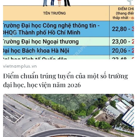
Những giấc mơ bay cất cánh từ
Vietjet
09/08/2026 09:11
Vietjet được vinh danh “Dấu ấn
Thương hiệu Việt hướng tới tăng
trưởng xanh”
vietnamplus.vn
09/08/2026 08:59
Điểm chuẩn trúng tuyển của một số trường
đại học, học viện năm 2026
Các khoản hoàn thuế tác động tích
cực đến kết quả kinh doanh của
doanh nghiệp Mỹ
09/08/2026 04:35
Việt Nam là điểm đến hấp dẫn với