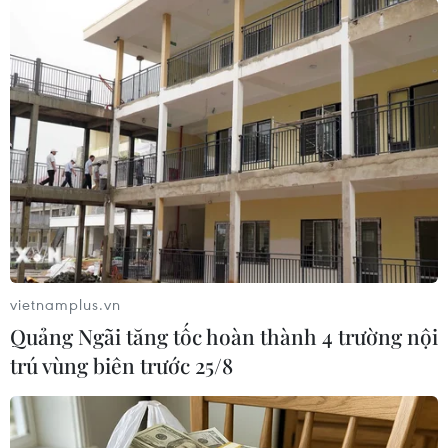
dài, làm nản lòng doanh nghiệp.
Thủ tục hành chính, đặc biệt trong lĩnh vực đất
đai và đầu tư, cũng là một rào cản lớn. Ông
Cường cho biết nhiều doanh nghiệp gặp khó
khăn khi làm thủ tục, thường gặp trường hợp
không có hẹn ngày trả kết quả hoặc hẹn ngày
nhưng không giải quyết được phải trả hồ sơ đi
lại nhiều lần. Bên cạnh đó, tình trạng quy hoạch
treo nhiều năm khiến doanh nghiệp không thể
triển khai dự án, lãng phí nguồn lực.
vietnamplus.vn
Quảng Ngãi tăng tốc hoàn thành 4 trường nội
trú vùng biên trước 25/8