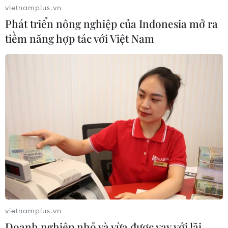
vietnamplus.vn
Khởi động xét chọn Doanh nghiệp đạt chuẩn
Phát triển nông nghiệp của Indonesia mở ra
văn hóa kinh doanh Việt Nam 2026
tiềm năng hợp tác với Việt Nam
Trụ cột, động lực kinh tế tư nhân
Kinh tế tư nhân - đòn bẩy cho Việt Nam vươn
mình
Diễn đàn Kinh tế tư nhân Việt Nam 2026: Mở
rộng không gian hợp lực công-tư
Đồng Tháp nâng giá trị nông sản qua liên kết
sản xuất hội quán, hợp tác xã
Cà Mau nâng tầm đặc sản bản địa bằng đổi
vietnamplus.vn
mới sáng tạo và chuyển đổi số
Doanh nghiệp nhỏ và vừa được vay với lãi