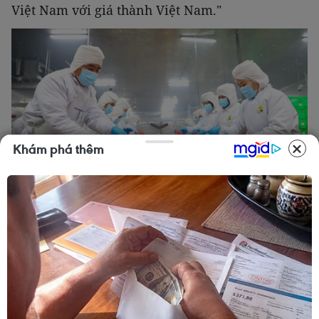
Việt Nam với giá thành Việt Nam."
Khám phá thêm
Chế biến thịt bò tại Công ty Trách nhiệm hữu hạn PACOW
International. (Ảnh: Minh Phú/TTXVN)
Từ một sản phẩm truyền thống, câu chuyện của
ông Đặng Khánh Duy, Tổng Giám đốc Công ty
Trách nhiệm hữu hạn Tân Nhiên, là một nguồn
cảm hứng lớn. Khởi nghiệp từ năm 2012, ông đã