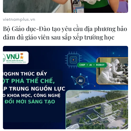
vietnamplus.vn
Bộ Giáo dục-Đào tạo yêu cầu địa phương bảo
đảm đủ giáo viên sau sắp xếp trường học