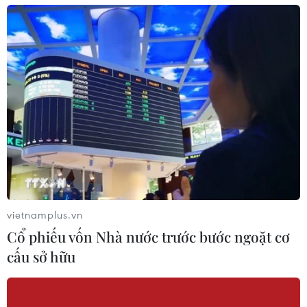
Đưa Tây Ninh trở thành “điểm hẹn mới”
trên bản đồ du lịch Việt Nam
24/09/2025 09:56
Sở hữu nhiều lợi thế về cảnh quan và văn hóa tâm linh,
Tây Ninh đang nổi lên như một điểm đến giàu tiềm
năng của du lịch Việt Nam.
vietnamplus.vn
Cổ phiếu vốn Nhà nước trước bước ngoặt cơ
cấu sở hữu