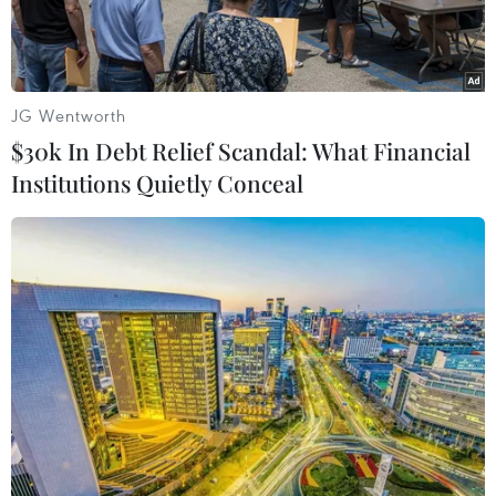
JG Wentworth
$30k In Debt Relief Scandal: What Financial
Institutions Quietly Conceal
Tàu đổ bộ USS Kearsarge của hải quân Mỹ cập cảng ở
Stockholm (Thụy Sĩ) để tham gia cuộc tập trận "Baltops 22" trên
biển Baltic. (Ảnh: The Defense Post/TTXVN)
Theo Reuters, hãng tin TASS ngày 30/6 dẫn lời
Ngoại trưởng Nga Sergei Lavrov cho rằng quyết
định của các thành viên Tổ chức Hiệp ước Bắc
Đại Tây Dương (NATO) về việc tăng chi tiêu