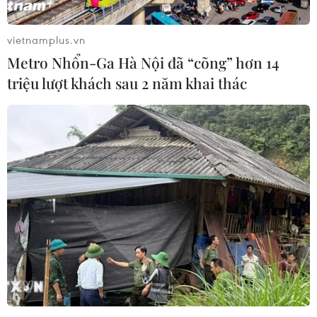
vietnamplus.vn
TIN LIÊN QUAN
Metro Nhổn-Ga Hà Nội đã “cõng” hơn 14
triệu lượt khách sau 2 năm khai thác
Estonia sẵn sàng tiếp nhận máy bay NATO
mang đầu đạn hạt nhân