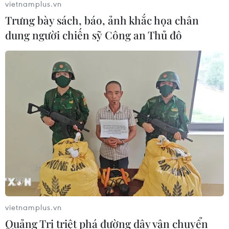
vietnamplus.vn
Trưng bày sách, báo, ảnh khắc họa chân
dung người chiến sỹ Công an Thủ đô
TIN CÙNG CHUYÊN MỤC
EU triển khai mạng vệ tinh riêng,
củng cố chủ quyền số
08/08/2026 04:15
Liên hợp quốc kêu gọi chấm dứt tấn
công dân thường trong xung đột
Nga-Ukraine
vietnamplus.vn
07/08/2026 04:29
Quảng Trị triệt phá đường dây vận chuyển