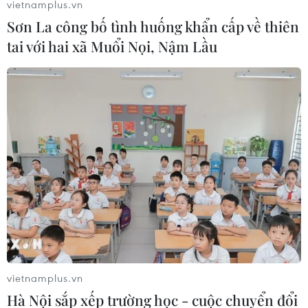
vietnamplus.vn
27/06/2025 12:50
Sơn La công bố tình huống khẩn cấp về thiên
Bộ trưởng Quốc phòng Estonia tuyên bố nước này sẵn
tai với hai xã Muổi Nọi, Nậm Lầu
sàng tiếp nhận máy bay NATO có khả năng mang đầu
đạn hạt nhân - động thái khiến Nga lo ngại và cho rằng
là “mối đe dọa trực tiếp.”
vietnamplus.vn
Hà Nội sắp xếp trường học - cuộc chuyển đổi