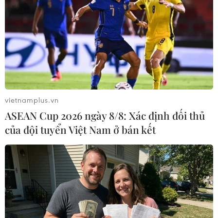
Các nước NATO dự kiến
nâng chi tiêu quốc phòng
lên 5% GDP đến năm 2035
Theo dự kiến, 32 nước thành viên
NATO sẽ chi 3,5% GDP dành cho
chi phí quốc phòng cốt lõi và 1,5%
GDP còn lại cho các lĩnh vực an
vietnamplus.vn
ninh liên quan như an ninh mạng
và cơ sở hạ tầng.
ASEAN Cup 2026 ngày 8/8: Xác định đối thủ
của đội tuyển Việt Nam ở bán kết
(Vietnam+)