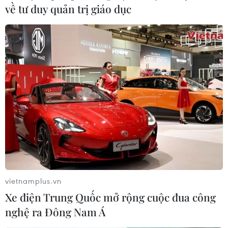
về tư duy quản trị giáo dục
Tổng thống Mỹ và Ukraine gặp nhau bên
lề hội nghị thượng đỉnh NATO
25/06/2025 13:42
Hai nhà lãnh đạo dự kiến sẽ thảo luận về các biện
pháp trừng phạt bổ sung nhằm vào Nga liên quan cuộc
xâm lược Ukraine, cũng như vấn đề mua sắm vũ khí
cho Kiev.
vietnamplus.vn
Xe điện Trung Quốc mở rộng cuộc đua công
nghệ ra Đông Nam Á