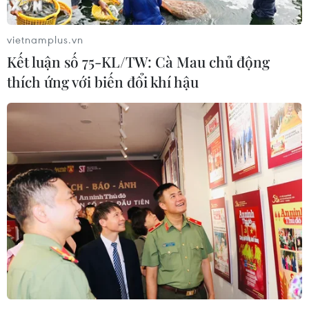
vietnamplus.vn
Kết luận số 75-KL/TW: Cà Mau chủ động
thích ứng với biến đổi khí hậu