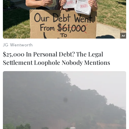
JG Wentworth
$25,000 In Personal Debt? The Legal
Settlement Loophole Nobody Mentions
#NATO
#NATO tăng ngân sách quốc phòng
#Ngoại trưởng Nga Sergei Lavrov
Nga
Theo dõi VietnamPlus