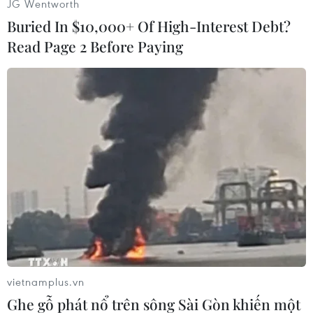
JG Wentworth
ninh của chúng tôi, tôi không cho rằng nó có
Buried In $10,000+ Of High-Interest Debt?
ảnh hưởng đáng kể nào.
Read Page 2 Before Paying
Chúng tôi biết rõ mục tiêu của mình, không giấu
giếm, luôn công khai tuyên bố và các mục tiêu
đó hoàn toàn hợp pháp theo bất kỳ cách diễn
giải nào của Hiến chương Liên hợp quốc và luật
pháp quốc tế. Chúng tôi cũng biết mình sẽ luôn
sử dụng những phương tiện nào để đạt được
các mục tiêu đó.”
“Mối đe dọa trực tiếp” đối với
Moskva
Dù vậy, người phát ngôn Điện Kremlin Dmitry
vietnamplus.vn
Peskov ngày 27/6 tuyên bố ý định của Tallinn
Ghe gỗ phát nổ trên sông Sài Gòn khiến một