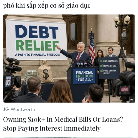
phó khi sắp xếp cơ sở giáo dục
#Zite
#iPhone
#Android
#Ứng dụng
Theo dõi VietnamPlus
JG Wentworth
Owning $10k+ In Medical Bills Or Loans?
TIN CÙNG CHUYÊN MỤC
Stop Paying Interest Immediately