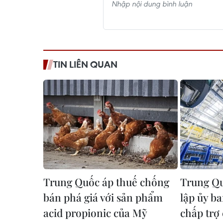
TIN LIÊN QUAN
Trung Quốc áp thuế chống
Trung Q
bán phá giá với sản phẩm
lập ủy ba
acid propionic của Mỹ
chấp trợ