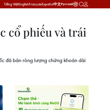
Tiếng Việt
English
Français
Español
中文
Русский
 cổ phiếu và trái
uốc đã bán ròng lượng chứng khoán dài