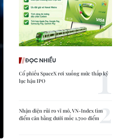
ĐỌC NHIỀU
Cổ phiếu SpaceX rơi xuống mức thấp kỷ
lục hậu IPO
Nhận diện rủi ro vĩ mô, VN-Index tìm
điểm cân bằng dưới mốc 1.700 điểm