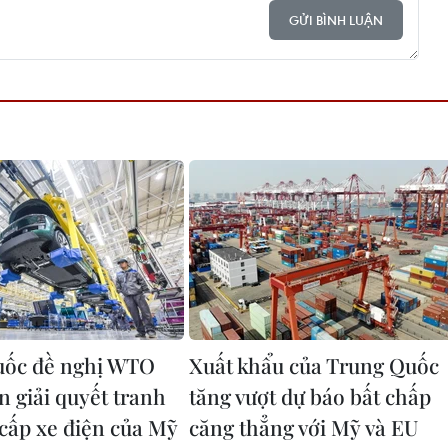
GỬI BÌNH LUẬN
uốc đề nghị WTO
Xuất khẩu của Trung Quốc
n giải quyết tranh
tăng vượt dự báo bất chấp
 cấp xe điện của Mỹ
căng thẳng với Mỹ và EU