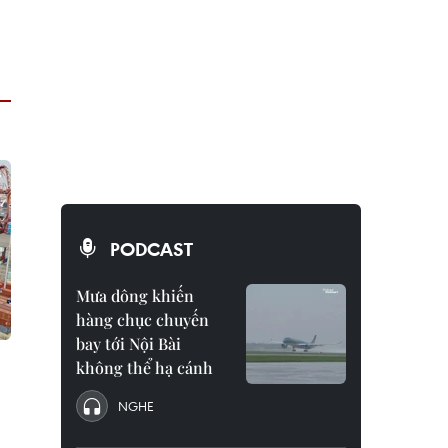
PODCAST
Mưa dông khiến
hàng chục chuyến
bay tới Nội Bài
không thể hạ cánh
NGHE