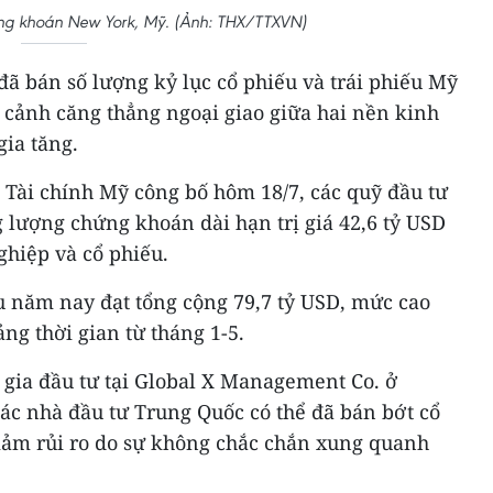
hứng khoán New York, Mỹ. (Ảnh: THX/TTXVN)
ã bán số lượng kỷ lục cổ phiếu và trái phiếu Mỹ
i cảnh căng thẳng ngoại giao giữa hai nền kinh
gia tăng.
 Tài chính Mỹ công bố hôm 18/7, các quỹ đầu tư
 lượng chứng khoán dài hạn trị giá 42,6 tỷ USD
ghiệp và cổ phiếu.
u năm nay đạt tổng cộng 79,7 tỷ USD, mức cao
ng thời gian từ tháng 1-5.
 gia đầu tư tại Global X Management Co. ở
 các nhà đầu tư Trung Quốc có thể đã bán bớt cổ
giảm rủi ro do sự không chắc chắn xung quanh