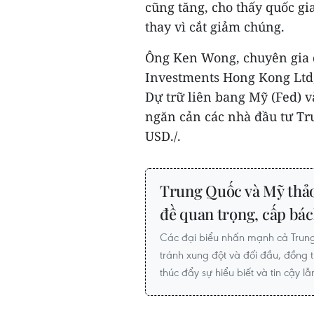
cũng tăng, cho thấy quốc gi
thay vì cắt giảm chúng.
Ông Ken Wong, chuyên gia d
Investments Hong Kong Ltd, 
Dự trữ liên bang Mỹ (Fed) v
ngăn cản các nhà đầu tư Tr
USD./.
Trung Quốc và Mỹ thảo 
đề quan trọng, cấp bá
Các đại biểu nhấn mạnh cả Trun
tránh xung đột và đối đầu, đồng t
thúc đẩy sự hiểu biết và tin cậy l