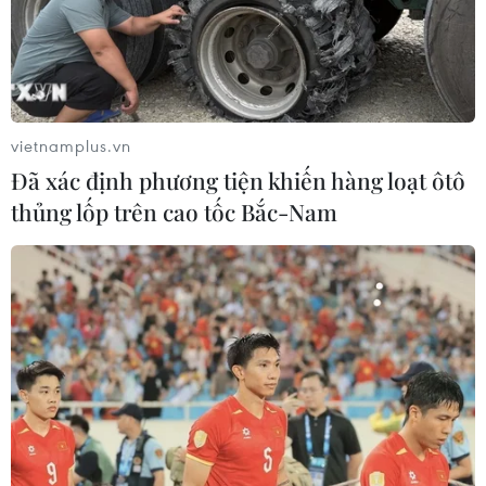
vietnamplus.vn
Đã xác định phương tiện khiến hàng loạt ôtô
thủng lốp trên cao tốc Bắc-Nam
Nhật Bản thiếu lao động trầm trọng nhất
trong gần nửa thế kỷ
01/02/2019 05:40
Bộ Lao động Nhật Bản công bố số liệu cho thấy tỷ lệ
"thừa việc thiếu người" làm trong năm 2018 đã ở mức
cao nhất kể từ năm 1973, cho thấy rõ tình trạng thiếu lao
động trầm trọng khi dân số bị già hóa.