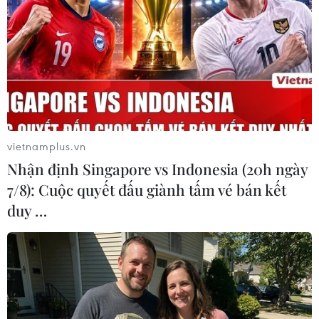
Theo dõi VietnamPlus
vietnamplus.vn
Nhận định Singapore vs Indonesia (20h ngày
TIN LIÊN QUAN
7/8): Cuộc quyết đấu giành tấm vé bán kết
duy …