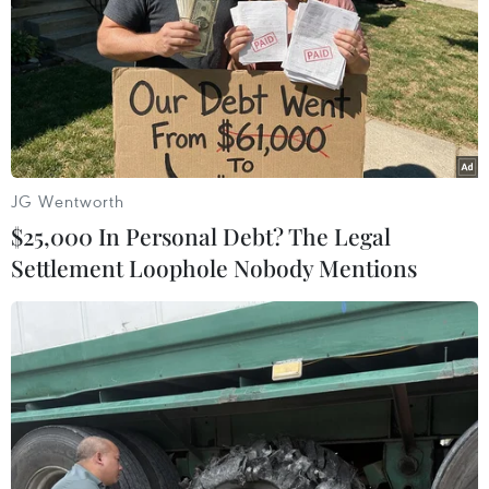
Lực lượng lao động tại Nhật Bản dự kiến
giảm 20% vào năm 2040
JG Wentworth
15/01/2019 22:21
$25,000 In Personal Debt? The Legal
Lực lượng lao động của Nhật Bản trong năm 2040 dự
Settlement Loophole Nobody Mentions
kiến sẽ giảm 20% so với năm 2017 do dân số suy giảm
nếu kinh tế nước này không tăng trưởng.