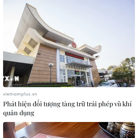
từ tháng 10 tới sẽ tăng thuế tiêu thụ từ 8% lên
10%.
Trong bối cảnh có nhiều quan ngại kế hoạch
tăng thuế này có thể làm giảm nhu cầu chi tiêu
của người dân, từ đó làm suy yếu tốc độ tăng
trưởng kinh tế, Chính phủ Nhật Bản đang xem
xét "sớm" tăng mức lương tối thiểu trung bình
theo giờ lên 1.000 yen (9,3 USD).
Nhằm giải quyết tình trạng thiếu hụt lực lượng
lao động nghiêm trọng do dân số già, Nhật Bản
vietnamplus.vn
hồi tháng Tư đã công bố chính sách cấp thị thực
Phát hiện đối tượng tàng trữ trái phép vũ khí
mới cho người lao động là người nước ngoài
quân dụng
nhằm thu hút lao động có tay nghề tới nước này
làm việc./.