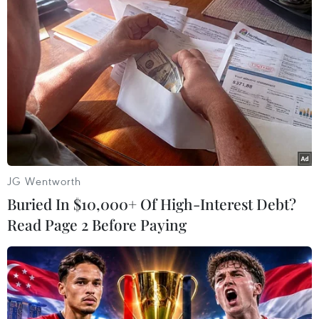
(TTXVN/Vietnam+)
JG Wentworth
Buried In $10,000+ Of High-Interest Debt?
Read Page 2 Before Paying
#Người lao động
#Nhật Bản
#Nội các Nhật Bản
#Thuế tiêu thụ
#Việc làm
#Tuổi nghỉ hưu
#Người cao tuổi Nhật Bản
Nhật Bản