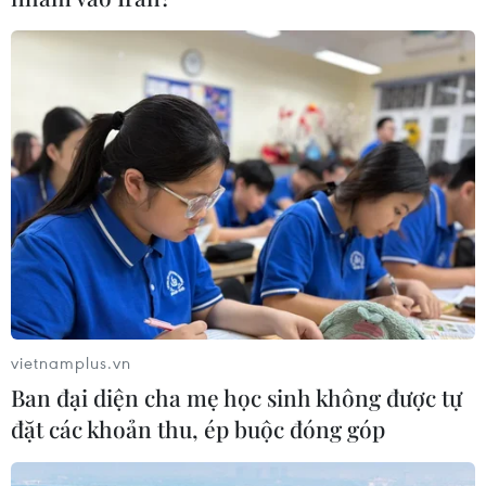
Thứ trưởng Tài chính Nhật quan ngại về
việc đồng yen tăng giá mạnh
21/06/2019 11:34
Thứ trưởng Tài chính Nhật Bản Masatsugu Asakawa, đã
bày tỏ quan ngại về xu hướng tăng giá nhanh của
đồng yen trên thị trường ngoại hối trong thời gian gần
đây.
vietnamplus.vn
Ban đại diện cha mẹ học sinh không được tự
đặt các khoản thu, ép buộc đóng góp