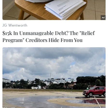
JG Wentworth
$15k In Unmanageable Debt? The "Relief
Program" Creditors Hide From You
Người dân di chuyển trên đường phố Tokyo, Nhật bản. (Ảnh:
AFP/ TTXVN)
Ngày 21/6, Nội các Nhật Bản công bố chính sách
kinh tế hằng năm với trọng tâm là gói cải cách
lao động nhằm giải quyết những thách thức