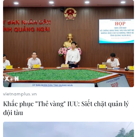
Incheon-TP Hồ Chí Minh
07/08/2026 04:28
Mở ra giai đoạn triển khai thực chất
quan hệ giữa Việt Nam và Australia
07/08/2026 01:27
Ấn Độ thử thành công tên lửa đạn
đạo Agni-4, tầm bắn 4.000 km
06/08/2026 23:17
vietnamplus.vn
Khắc phục "Thẻ vàng" IUU: Siết chặt quản lý
đội tàu
Hàn Quốc tái khẳng định mục tiêu
chung sống hòa bình với Triều Tiên
06/08/2026 15:33