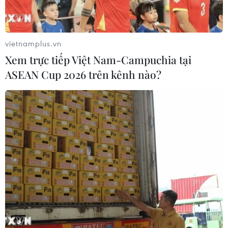
vietnamplus.vn
Xem trực tiếp Việt Nam-Campuchia tại
ASEAN Cup 2026 trên kênh nào?
Nhật tăng cường quản lý lao động nước
ngoài trong lĩnh vực xây dựng
30/03/2019 03:08
Lĩnh vực xây dựng tại Nhật Bản được cho đang thiếu
lao động trầm trọng, làm phát sinh và gia tăng tình