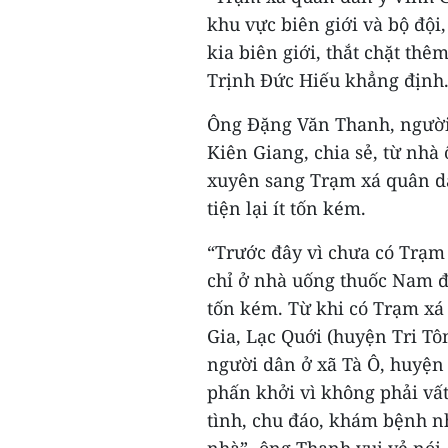
khu vực biên giới và bộ độ
kia biên giới, thắt chặt thê
Trịnh Đức Hiếu khẳng định
Ông Đặng Văn Thanh, người
Kiên Giang, chia sẻ, từ nh
xuyên sang Trạm xá quân dâ
tiện lại ít tốn kém.
“Trước đây vì chưa có Trạm
chỉ ở nhà uống thuốc Nam để 
tốn kém. Từ khi có Trạm xá
Gia, Lạc Quới (huyện Tri Tô
người dân ở xã Tà Ô, huyện 
phấn khởi vì không phải vất 
tình, chu đáo, khám bệnh nh