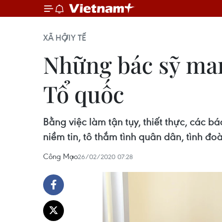
XÃ HỘI
Y TẾ
Những bác sỹ ma
Tổ quốc
Bằng việc làm tận tụy, thiết thực, các b
niềm tin, tô thắm tình quân dân, tình đo
Công Mạo
26/02/2020 07:28