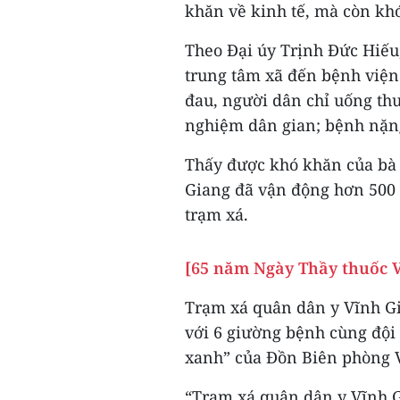
khăn về kinh tế, mà còn kh
Theo Đại úy Trịnh Đức Hiếu,
trung tâm xã đến bệnh viện
đau, người dân chỉ uống th
nghiệm dân gian; bệnh nặn
Thấy được khó khăn của bà 
Giang đã vận động hơn 500 
trạm xá.
[65 năm Ngày Thầy thuốc V
Trạm xá quân dân y Vĩnh Gia
với 6 giường bệnh cùng đội
xanh” của Đồn Biên phòng V
“Trạm xá quân dân y Vĩnh G