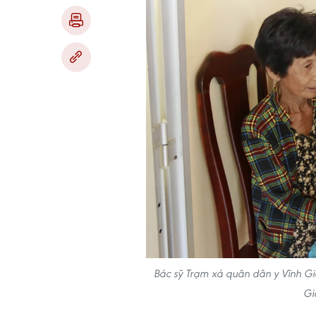
Bác sỹ Trạm xá quân dân y Vĩnh Gi
Gi