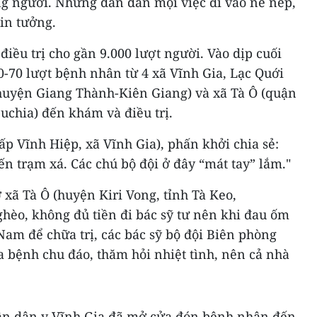
g người. Nhưng dần dần mọi việc đi vào nề nếp,
in tưởng.
iều trị cho gần 9.000 lượt người. Vào dịp cuối
-70 lượt bệnh nhân từ 4 xã Vĩnh Gia, Lạc Quới
(huyện Giang Thành-Kiên Giang) và xã Tà Ô (quận
uchia) đến khám và điều trị.
ấp Vĩnh Hiệp, xã Vĩnh Gia), phấn khởi chia sẻ:
ến trạm xá. Các chú bộ đội ở đây “mát tay” lắm."
 xã Tà Ô (huyện Kiri Vong, tỉnh Tà Keo,
hèo, không đủ tiền đi bác sỹ tư nên khi đau ốm
Nam để chữa trị, các bác sỹ bộ đội Biên phòng
a bệnh chu đáo, thăm hỏi nhiệt tình, nên cả nhà
uân dân y Vĩnh Gia đã mở cửa đón bệnh nhân đến