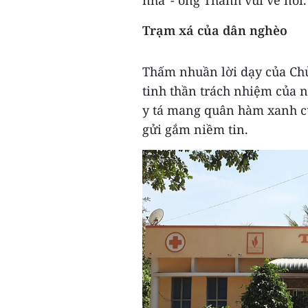
nhà”- ông Thanh vui vẻ nói.
Trạm xá của dân nghèo
Thấm nhuần lời dạy của Chủ
tinh thần trách nhiệm của n
y tá mang quân hàm xanh c
gửi gắm niềm tin.