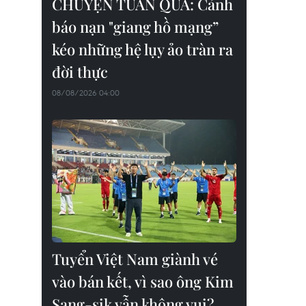
CHUYỆN TUẦN QUA: Cảnh
báo nạn "giang hồ mạng”
kéo những hệ lụy ảo tràn ra
đời thực
08/08/2026 04:00
Tuyển Việt Nam giành vé
vào bán kết, vì sao ông Kim
Sang-sik vẫn không vui?