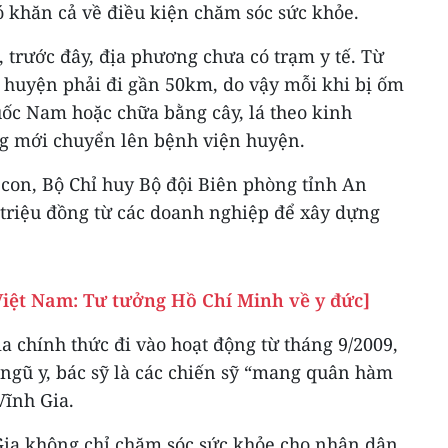
ó khăn cả về điều kiện chăm sóc sức khỏe.
 trước đây, địa phương chưa có trạm y tế. Từ
 huyện phải đi gần 50km, do vậy mỗi khi bị ốm
uốc Nam hoặc chữa bằng cây, lá theo kinh
g mới chuyển lên bệnh viện huyện.
con, Bộ Chỉ huy Bộ đội Biên phòng tỉnh An
triệu đồng từ các doanh nghiệp để xây dựng
iệt Nam: Tư tưởng Hồ Chí Minh về y đức]
 chính thức đi vào hoạt động từ tháng 9/2009,
 ngũ y, bác sỹ là các chiến sỹ “mang quân hàm
ĩnh Gia.
ia không chỉ chăm sóc sức khỏe cho nhân dân