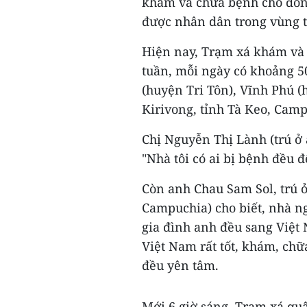
khám và chữa bệnh cho đôn
được nhân dân trong vùng t
Hiện nay, Trạm xá khám và đ
tuần, mỗi ngày có khoảng 50
(huyện Tri Tôn), Vĩnh Phú 
Kirivong, tỉnh Tà Keo, Camp
Chị Nguyễn Thị Lành (trú ở 
"Nhà tôi có ai bị bệnh đều đ
Còn anh Chau Sam Sol, trú ở
Campuchia) cho biết, nhà ng
gia đình anh đều sang Việt 
Việt Nam rất tốt, khám, chữ
đều yên tâm.
Mới 6 giờ sáng, Trạm xá q