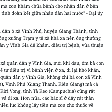
i, mà còn khám chữa bệnh cho nhân dân ở bên
m tình đoàn kết giữa nhân dân hai nước" - Đại úy
.
 dân ở xã Vĩnh Phú, huyện Giang Thành, tỉnh
à ông xuống Trạm y tế xã khá xa nên ông thường
n y Vĩnh Gia để khám, điều trị bệnh, vừa thuận
 xá quân dân y Vĩnh Gia, mỗi khi đau, ốm bà con
tự điều trị vì bệnh viện ở xa, đi lại khó khăn,
 quân dân y Vĩnh Gia, không chỉ bà con xã Vĩnh
n), Vĩnh Phú (Giang Thanh, Kiên Giang) mà cả
Kiri Vong, tỉnh Tà Keo (Campuchia) cũng rất
vả đi xa. Hơn nữa, các bác sĩ ở đây rất thân
iều lúc không lấy tiền mà còn cho thuốc về