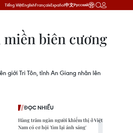
Tiếng Việt
English
Français
Español
中文
Русский
 miền biên cương
ên giới Tri Tôn, tỉnh An Giang nhân lên
ĐỌC NHIỀU
Hàng trăm ngàn người khiếm thị ở Việt
Nam có cơ hội 'tìm lại ánh sáng'