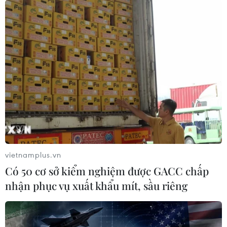
Yên Bái: Ba người bị ngộ độc nặng sau khi
ăn sâu ban miêu
08/05/2024 10:44
Sau khi ăn khoảng 1-3 giờ đồng hồ, 3 người ăn sâu ban
miêu có biểu hiện buồn nôn, nôn, đau bụng, chướng
bụng, tiểu buốt, tiểu khó, có người tiểu ra máu…
vietnamplus.vn
Có 50 cơ sở kiểm nghiệm được GACC chấp
nhận phục vụ xuất khẩu mít, sầu riêng