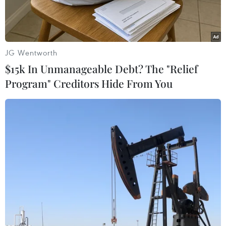
JG Wentworth
$15k In Unmanageable Debt? The "Relief
Program" Creditors Hide From You
Sâu ban miêu gây ngộ độc cho nhiều người sau khi ăn. (Ảnh do
bệnh viện cung cấp)
Thời gian qua, đã có một số trường hợp ngộ độc
khi ăn sâu ban miêu. Vậy sâu ban miêu có chất
độc gì và vì sao nhiều người vẫn ăn loài bọ cánh