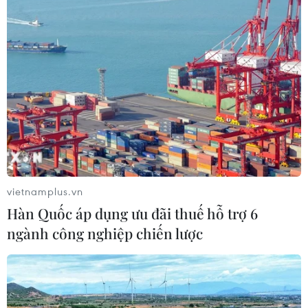
Gia Lai xác thực 99,8% dữ liệu bảo
hiểm
01/08/2026 07:05
Bộ Y tế : Trên 22% người trưởng
thành thiếu vận động thể lực
31/07/2026 04:10
vietnamplus.vn
Hàn Quốc áp dụng ưu đãi thuế hỗ trợ 6
TP Hồ Chí Minh đồng hành để trẻ
ngành công nghiệp chiến lược
mắc bệnh hiểm nghèo không lỡ cơ
hội học tập và điều trị
30/07/2026 13:53