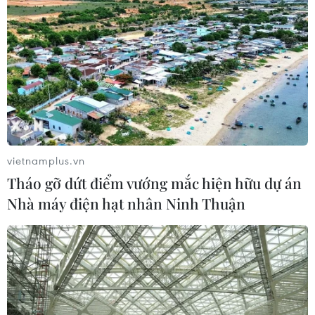
Bé trai 7 tuổi được ghép thận xuyên
Việt từ người hiến chết não
30/07/2026 12:52
Lâm Đồng rà soát toàn bộ cơ sở kinh
doanh thức ăn đường phố sau các vụ
ngộ độc
vietnamplus.vn
30/07/2026 08:24
Tháo gỡ dứt điểm vướng mắc hiện hữu dự án
Nhà máy điện hạt nhân Ninh Thuận
Chẩn đoán và điều trị thành công
trường hợp mắc bệnh viêm mạch
hiếm gặp
30/07/2026 08:15