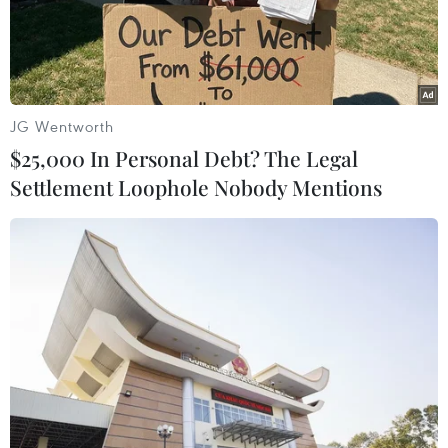
"Khi ăn phải chất này, đầu tiên, người bệnh sẽ
bị tổn thương đường tiêu hóa, gây phồng rộp,
bỏng đường tiêu hóa, hoại tử dạ dày, ruột…
Cartharidin đi đến cơ quan nào sẽ làm tổn
JG Wentworth
thương cơ quan đó nên sau khi gây tổn thương
$25,000 In Personal Debt? The Legal
đường tiêu hóa sẽ gây tổn thương gan, thận… và
Settlement Loophole Nobody Mentions
thậm chí có thể gây tử vong," Tiến sỹ Nguyễn
Trung Nguyên cho biết.
Cũng theo chuyên gia chống độc, biểu hiện đầu
tiên của người ngộ độc Cartharidin sẽ liên quan
đến đường tiêu hóa như buồn nôn, nôn, nôn ra
máu, đau bụng, chướng bụng, tiêu chảy…, sau
đó đến các biểu hiện như đi tiểu buốt, tiểu khó,
tiểu ra máu…
Các bệnh nhân ngộ độc Cartharidin cần phải