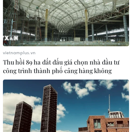
Trao tặng 10 gia đình khó khăn điều
trị vô sinh hiếm muộn miễn phí 100%
30/07/2026 07:37
Xem thêm
vietnamplus.vn
Thu hồi 89 ha đất đấu giá chọn nhà đầu tư
công trình thành phố cảng hàng không
CƠ QUAN CHỦ QUẢN: THÔNG TẤN XÃ VIỆT NAM
Tổng Biên tập: TRẦN TIẾN DUẨN
Phó Tổng Biên tập: NGUYỄN THỊ TÁM, KHÚC THANH
THỦY