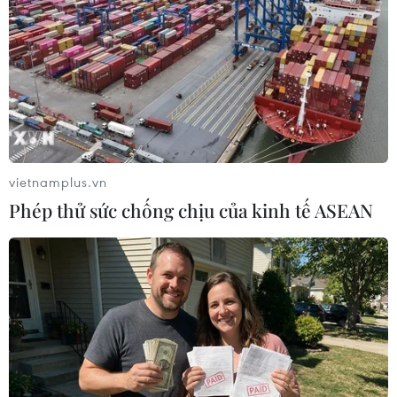
vietnamplus.vn
Phép thử sức chống chịu của kinh tế ASEAN
Sâu ban miêu.
Theo Tiến sỹ, bác sỹ Nguyễn Trung Nguyên -
Giám đốc Trung tâm Chống độc-Bệnh viện Bạch
Mai, sâu ban miêu chứa chất độc Cartharidin -
một chất rất độc, hủy hoại và gây chết protein.
Chất này đi đến đâu sẽ gây tổn thương protein
đến đó.