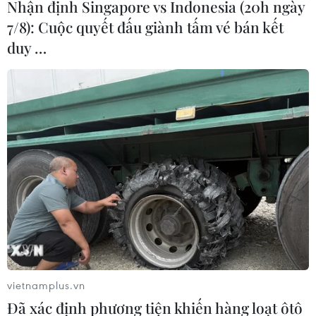
Nhận định Singapore vs Indonesia (20h ngày
7/8): Cuộc quyết đấu giành tấm vé bán kết
duy …
#Sâu ban miêu
#Ngộ độc
#Trung tâm Chống độc
#Chất độc Cartharidin
vietnamplus.vn
Theo dõi VietnamPlus
Đã xác định phương tiện khiến hàng loạt ôtô