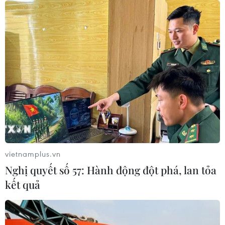
Nghê, 3 người mất tích
08/08/2026 06:02
Vượt lên di chứng chất độc da cam,
chàng trai Đồng Tháp tự tin làm chủ
cuộc đời
08/08/2026 06:00
Dắt chó đi dạo không đúng quy
định, bị phạt đến 2 triệu đồng?
vietnamplus.vn
08/08/2026 04:16
Nghị quyết số 57: Hành động đột phá, lan tỏa
kết quả
Thổ Nhĩ Kỳ tăng cường truy quét IS,
bắt giữ hơn 100 nghi phạm