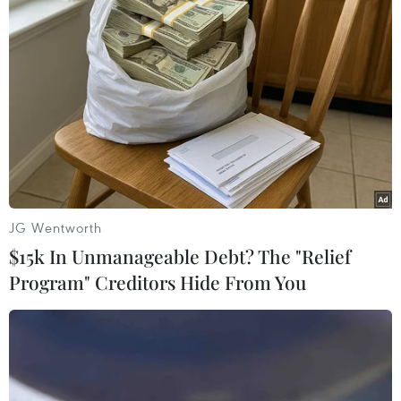
Hy Lạp hoan nghênh IMF tham gia gói
cứu trợ 94 tỷ USD
JG Wentworth
19/01/2016 13:45
$15k In Unmanageable Debt? The "Relief
Hy Lạp hoan nghênh sự tham gia của IMF trong khuôn
Program" Creditors Hide From You
khổ gói cứu trợ trị giá 86 tỷ euro (94 tỷ USD) mà Athens
và bộ ba chủ nợ đạt được năm ngoái.