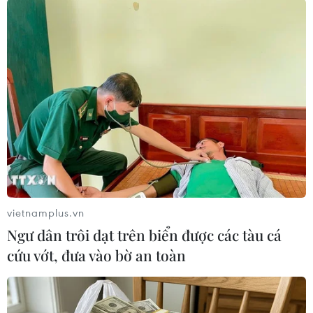
#Quỹ an sinh xã hội
#Quỹ bảo hiểm quốc gia
Hy Lạp
Theo dõi VietnamPlus
vietnamplus.vn
TIN LIÊN QUAN
Ngư dân trôi dạt trên biển được các tàu cá
cứu vớt, đưa vào bờ an toàn