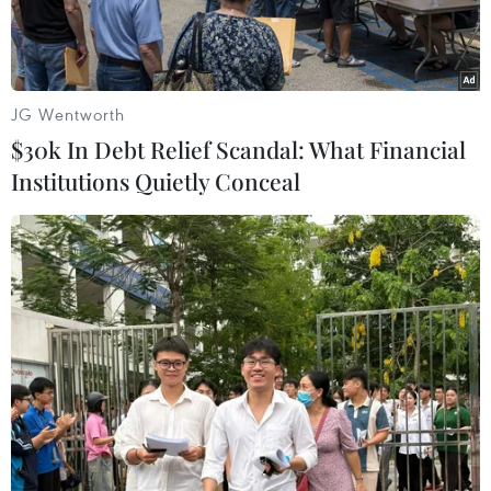
JG Wentworth
$30k In Debt Relief Scandal: What Financial
Institutions Quietly Conceal
Các lái xe Hy Lạp biểu tình tại thủ đô Athens ngày 20/1 vừa
qua. (Ảnh: AFP/TTXVN)
Hàng nghìn nông dân Hy Lạp ngày 25/1 lại biểu
tình trên cả nước với hơn 15.000 máy kéo được
đặt dọc theo 50 tuyến đường giao thông chính,
nhằm phản đối kế hoạch cải cách hệ thống