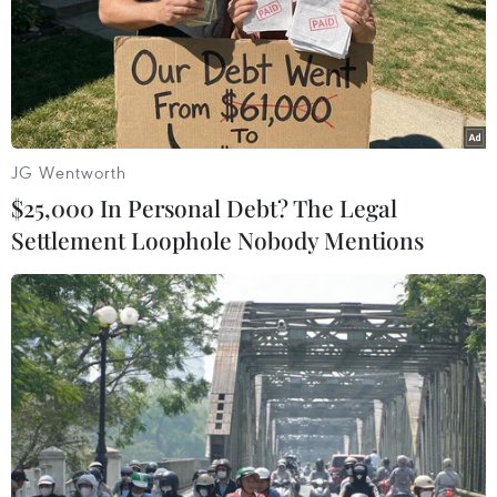
được lên kế hoạch.
JG Wentworth
$25,000 In Personal Debt? The Legal
Settlement Loophole Nobody Mentions
Kinh tế Hy Lạp vẫn còn có nhiều thách
thức ở phía trước
22/01/2016 08:39