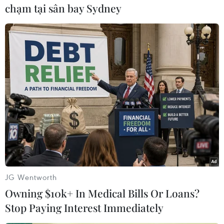
chạm tại sân bay Sydney
(TTXVN/Vietnam+)
JG Wentworth
Owning $10k+ In Medical Bills Or Loans?
#Đánh thuế
#Lương hưu
#Hy Lạp
#Nông dân
Stop Paying Interest Immediately
#Biểu tình
#Máy kéo
#Cửa khẩu