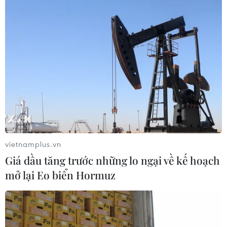
CƠ QUAN CHỦ QUẢN: THÔNG TẤN XÃ VIỆT NAM
Tổng Biên tập: TRẦN TIẾN DUẨN
Phó Tổng Biên tập: NGUYỄN THỊ TÁM, KHÚC THANH
THỦY
Sở hữu trí tuệ
Quy định sử dụng
RSS
Hỗ trợ
vietnamplus.vn
Ngôn ngữ
TTXVN
Giá dầu tăng trước những lo ngại về kế hoạch
Dịch vụ tin
Quảng cáo
mở lại Eo biển Hormuz
Liên hệ