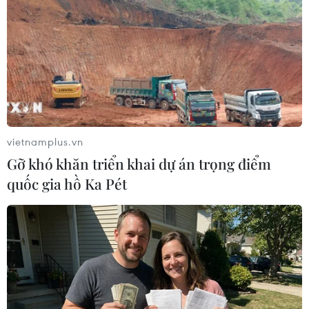
Trung Quốc thử nghiệm tuyến tàu
cao tốc xuyên vùng đất đóng băng
vĩnh cửu
06/08/2026 12:35
Trung Quốc vận hành giàn phát điện
gió nổi đầu tiên chịu được bão cấp 17
vietnamplus.vn
06/08/2026 11:20
Gỡ khó khăn triển khai dự án trọng điểm
quốc gia hồ Ka Pét
Hàn Quốc xác nhận Triều Tiên
phóng ít nhất 1 tên lửa đạn đạo tầm
ngắn
06/08/2026 09:41