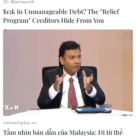
JG Wentworth
$15k In Unmanageable Debt? The "Relief
Program" Creditors Hide From You
#Pakistan
#NATO
#Máy bay trực thăng
#Xâm phạm không phận
Afghanistan
Pakistan
Theo dõi VietnamPlus
vietnamplus.vn
Tầm nhìn bán dẫn của Malaysia: Đi từ thế