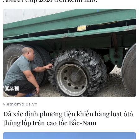
ASC 2026: Tiếp lửa đam mê khoa học
cho thế hệ trẻ Việt Nam
04/08/2026 14:08
Ngành Trí tuệ Nhân tạo của Trung
Quốc vượt mốc 1.200 tỷ NDT trong
năm 2025
04/08/2026 13:20
vietnamplus.vn
Xem thêm
Đã xác định phương tiện khiến hàng loạt ôtô
thủng lốp trên cao tốc Bắc-Nam