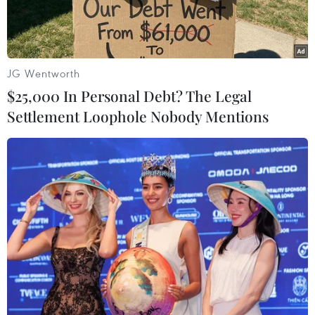
JG Wentworth
$25,000 In Personal Debt? The Legal
Settlement Loophole Nobody Mentions
(Nguồn: liberation.fr)
Tòa án đặc biệt chống khủng bố của Pháp ngày
22/6 đã tuyên phạt các thành viên của mạng
lưới thánh chiến Hồi giáo "Cannes-Torcy" từng
được coi là một trong những mạng lưới khủng
bố nguy hiểm nhất ở nước này, với các mức án