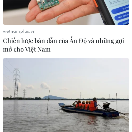
khủng bố quốc gia để điều phối các cơ quan tình báo
Pháp.
vietnamplus.vn
Chiến lược bán dẫn của Ấn Độ và những gợi
mở cho Việt Nam
Pháp duy trì tăng cường an ninh cho cuộc
bầu cử Hạ viện sắp tới