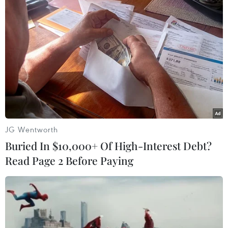
#an ninh xã hội
#chính trị
#VietnamPlus
#Vietnam
#Plus
Pháp
Theo dõi VietnamPlus
JG Wentworth
Buried In $10,000+ Of High-Interest Debt?
Read Page 2 Before Paying
TIN LIÊN QUAN