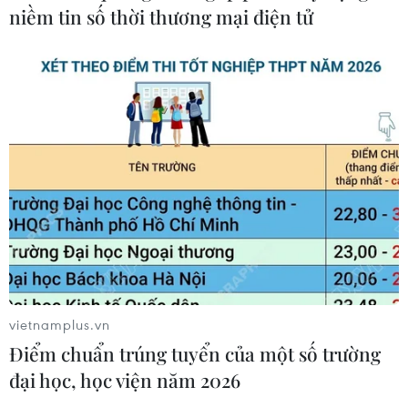
niềm tin số thời thương mại điện tử
Pháp cảnh giác nguy cơ thao túng
thông tin trước bầu cử tổng thống
năm 2027
09/08/2026 07:45
Mỹ đánh giá thỏa thuận hòa bình
Armenia-Azerbaijan và sáng kiến
TRIPP
09/08/2026 06:56
vietnamplus.vn
Khủng hoảng nắng nóng đẩy 34 tỉnh
Điểm chuẩn trúng tuyển của một số trường
của Pháp vào mức nguy cơ cháy
rừng cao
đại học, học viện năm 2026
08/08/2026 23:59