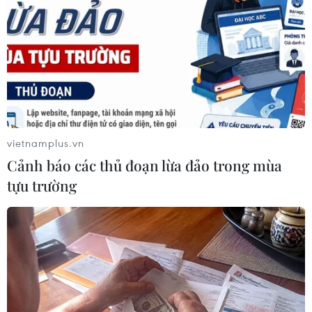
đêm với một người bạn.
vietnamplus.vn
Cảnh báo các thủ đoạn lừa đảo trong mùa
tựu trường
Mỹ: Một cảnh sát bị kết tội ngộ sát khi bắn
chết người da màu
12/02/2016 14:29