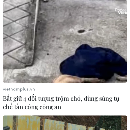
Cháy rừng nghiêm trọng tại Canada,
cảnh báo lũ quét ở Đông Nam nước
Mỹ
09/08/2026 06:28
Màn pháo hoa mừng Quốc khánh Mỹ
lập kỷ lục Guinness thế giới
09/08/2026 06:28
vietnamplus.vn
Bắt giữ 4 đối tượng trộm chó, dùng súng tự
Bão Dolphin gây ảnh hưởng diện
chế tấn công công an
rộng tại miền Đông Trung Quốc
09/08/2026 04:23