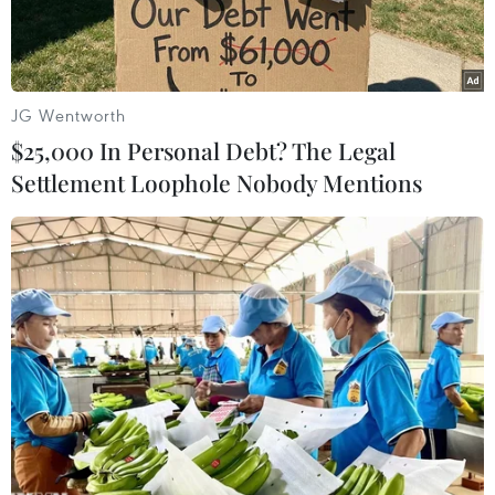
JG Wentworth
$25,000 In Personal Debt? The Legal
Settlement Loophole Nobody Mentions
Ông Philippe Tailland đã bị buộc tội ngộ sát. (Nguồn: AFP)
Nguồn tin tòa án Pháp ngày 10/11 cho biết
người đứng thị trấn Lamalou-les-Bains, phía
Nam nước Pháp, ông Philippe Tailland đã bị
buộc tội ngộ sát do liên quan tới việc 4 người