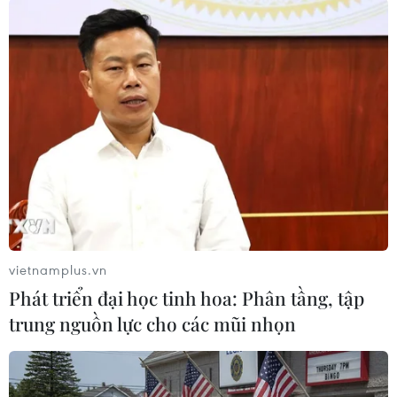
#Du lịch Pháp
#Lamalou-les-Bains
#Philippe Tailland
#Ngộ sát
#Du khách
#Lũ lụt
#Thiệt mạng
Pháp
Theo dõi VietnamPlus
vietnamplus.vn
Phát triển đại học tinh hoa: Phân tầng, tập
trung nguồn lực cho các mũi nhọn
TIN LIÊN QUAN