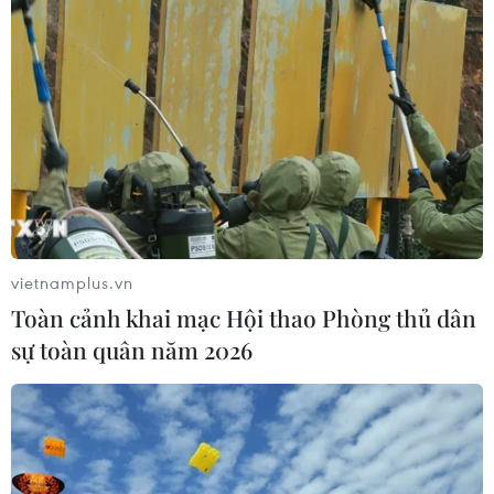
Nhật Bản: Sạt lở đất khiến gần 400
du khách mắc kẹt
09/08/2026 03:52
Tai nạn xe buýt và sự cố xe bồn chở
xăng dầu gây nhiều thương vong ở
châu Phi
vietnamplus.vn
09/08/2026 03:15
Toàn cảnh khai mạc Hội thao Phòng thủ dân
sự toàn quân năm 2026
Chính phủ Mỹ giải mật đợt 5 hồ sơ
UFO
09/08/2026 03:02