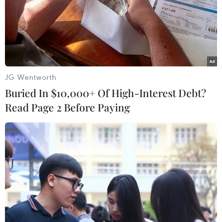
Cảnh sát Mỹ gốc Á, Peter Liang, 28 tuổi, có thể đối mặt
với mức án 15 năm tù giam do đã bắn vào ngực một
người da màu không vũ trang khiến người này tử vong.
JG Wentworth
Buried In $10,000+ Of High-Interest Debt?
Read Page 2 Before Paying