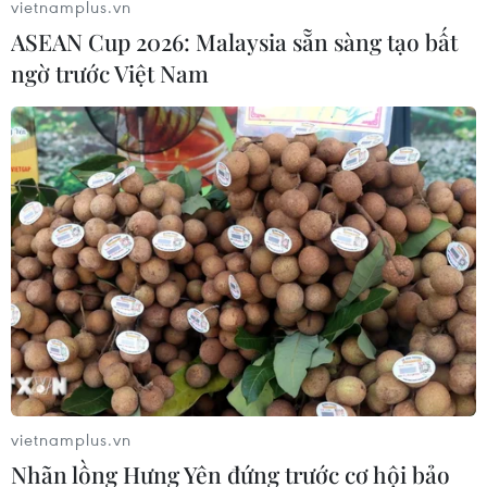
vietnamplus.vn
ASEAN Cup 2026: Malaysia sẵn sàng tạo bất
ngờ trước Việt Nam
vietnamplus.vn
Nhãn lồng Hưng Yên đứng trước cơ hội bảo