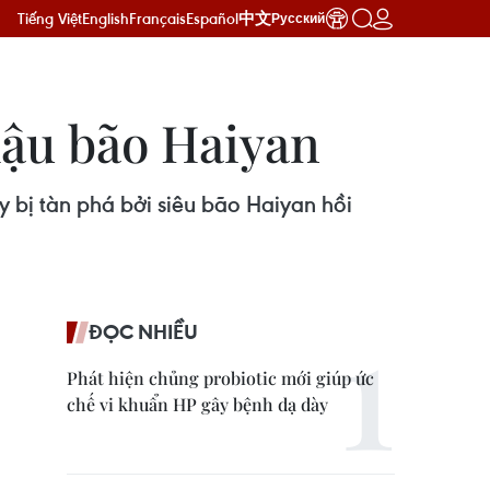
Tiếng Việt
English
Français
Español
中文
Русский
 hậu bão Haiyan
y bị tàn phá bởi siêu bão Haiyan hồi
ĐỌC NHIỀU
Phát hiện chủng probiotic mới giúp ức
chế vi khuẩn HP gây bệnh dạ dày