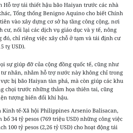
 Hỗ trợ tái thiết hậu bão Haiyan trước các nhà
ển khác, Tổng thống Benigno Aquino cho biết Chính
tiên vào xây dựng cơ sở hạ tầng công cộng, nơi
h cư, nối lại các dịch vụ giáo dục và y tế, nông
g đó, chỉ riêng việc xây chỗ ở tạm và tái định cư
15 tỵ USD).
ọi sự giúp đỡ của cộng đồng quốc tế, cũng như
tư nhân, nhằm hỗ trợ nước này không chỉ trong
u vực bị bão Haiyan tàn phá, mà còn giúp các khu
g chọi trước những thảm họa thiên tai, cũng
iện tượng biến đổi khí hậu.
Kinh tế-Xã hội Philippines Arsenio Balisacan,
 bổ 34 tỷ pesos (769 triệu USD) những công việc
ách 100 tỷ pesos (2,26 tỷ USD) cho hoạt động tái