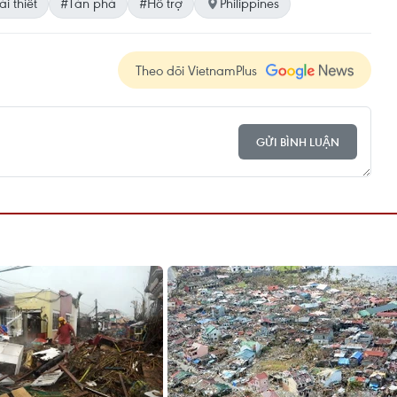
ái thiết
#Tàn phá
#Hỗ trợ
Philippines
Theo dõi VietnamPlus
GỬI BÌNH LUẬN