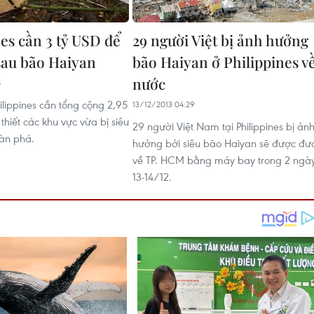
es cần 3 tỷ USD để
29 người Việt bị ảnh hưởng
 sau bão Haiyan
bão Haiyan ở Philippines v
nước
5
ilippines cần tổng cộng 2,95
13/12/2013 04:29
 thiết các khu vực vừa bị siêu
29 người Việt Nam tại Philippines bị ản
àn phá.
hưởng bởi siêu bão Haiyan sẽ được đư
về TP. HCM bằng máy bay trong 2 ngà
13-14/12.