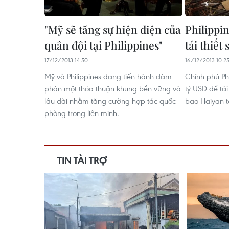
"Mỹ sẽ tăng sự hiện diện của
Philippin
quân đội tại Philippines"
tái thiết
17/12/2013 14:50
16/12/2013 10:2
Mỹ và Philippines đang tiến hành đàm
Chính phủ Ph
phán một thỏa thuận khung bền vững và
tỷ USD để tái
lâu dài nhằm tăng cường hợp tác quốc
bão Haiyan t
phòng trong liên minh.