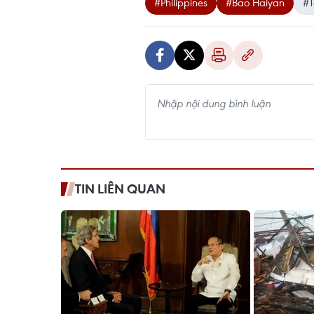
#Philippines
#Bão Haiyan
#T
TIN LIÊN QUAN