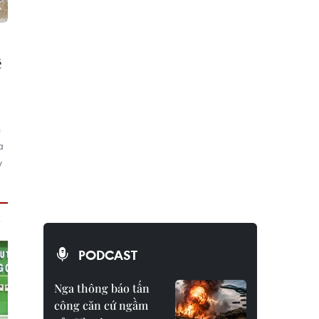
ề
h
a
y
PODCAST
Nga thông báo tấn
công căn cứ ngầm