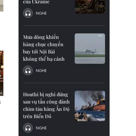
của Ukraine
NGHE
Mưa dông khiến
hàng chục chuyến
bay tới Nội Bài
không thể hạ cánh
NGHE
Houthi bị nghi đứng
sau vụ tấn công đánh
chìm tàu hàng Ấn Độ
trên Biển Đỏ
NGHE