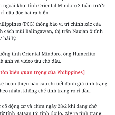
 ngoài khơi tỉnh Oriental Mindoro 3 tuần trước
 rỉ dầu độc hại ra biển.
ilippines (PCG) thông báo vị trí chính xác của
h cách mũi Balingawan, thị trấn Naujan ở tỉnh
 hải lý.
rưởng tỉnh Oriental Mindoro, ông Humerlito
nh ảnh và video tàu chở dầu.
tồn biển quan trọng của Philippines]
ẽ hoàn thiện báo cáo chi tiết đánh giá tình trạng
 theo nhằm khống chế tình trạng rò rỉ dầu.
 cố động cơ và chìm ngày 28/2 khi đang chở
ừ tỉnh Bataan tới tỉnh Iloilo, gây ra tình trạng