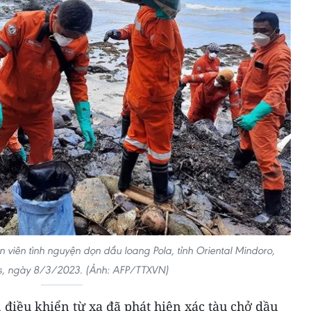
 viên tình nguyện dọn dầu loang Pola, tỉnh Oriental Mindoro,
es, ngày 8/3/2023. (Ảnh: AFP/TTXVN)
điều khiển từ xa đã phát hiện xác tàu chở dầu