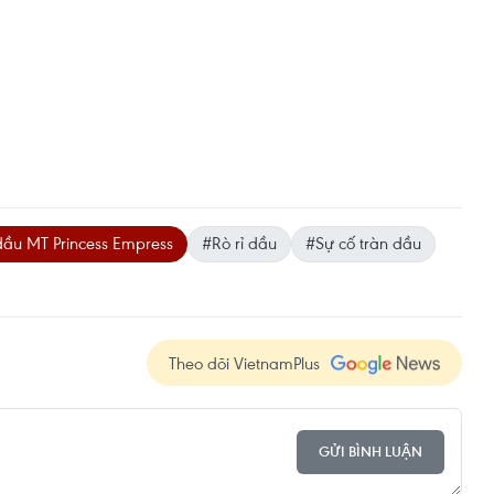
dầu MT Princess Empress
#Rò rỉ dầu
#Sự cố tràn dầu
Theo dõi VietnamPlus
GỬI BÌNH LUẬN