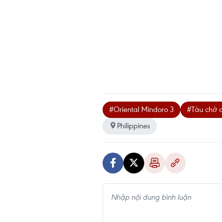
#Oriental Mindoro 3
#Tàu chở 
Philippines