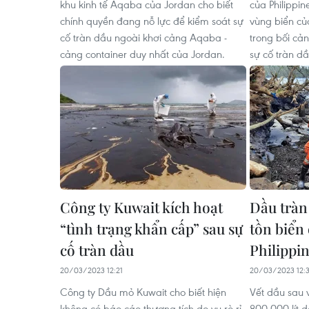
khu kinh tế Aqaba của Jordan cho biết
của Philippi
chính quyền đang nỗ lực để kiểm soát sự
vùng biển củ
cố tràn dầu ngoài khơi cảng Aqaba -
trong bối cả
cảng container duy nhất của Jordan.
sự cố tràn dầ
Công ty Kuwait kích hoạt
Dầu tràn
“tình trạng khẩn cấp” sau sự
tồn biển
cố tràn dầu
Philippi
20/03/2023 12:21
20/03/2023 12:3
Công ty Dầu mỏ Kuwait cho biết hiện
Vết dầu sau 
không có báo cáo thương tích do vụ rò rỉ
800.000 lít d