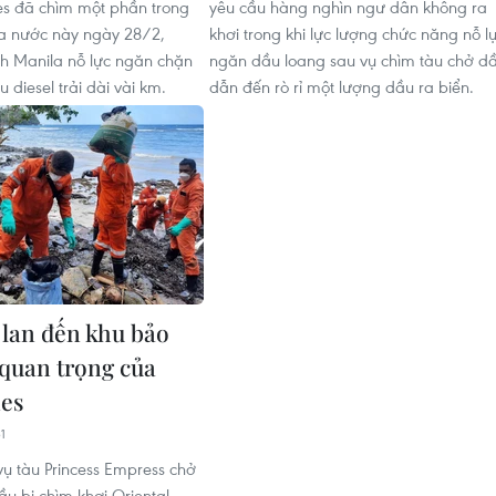
nes đã chìm một phần trong
yêu cầu hàng nghìn ngư dân không ra
a nước này ngày 28/2,
khơi trong khi lực lượng chức năng nỗ l
nh Manila nỗ lực ngăn chặn
ngăn dầu loang sau vụ chìm tàu chở d
u diesel trải dài vài km.
dẫn đến rò rỉ một lượng dầu ra biển.
 lan đến khu bảo
 quan trọng của
nes
1
vụ tàu Princess Empress chở
ầu bị chìm khơi Oriental