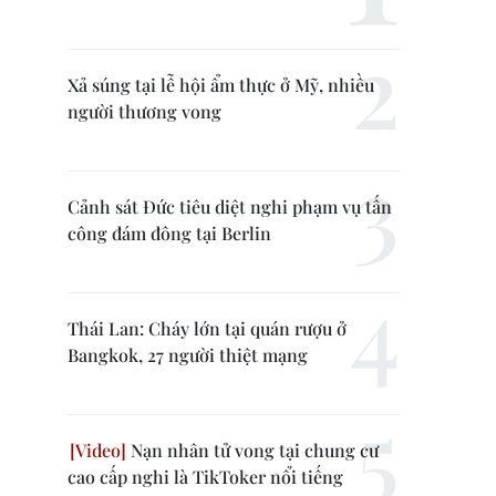
Xả súng tại lễ hội ẩm thực ở Mỹ, nhiều
người thương vong
Cảnh sát Đức tiêu diệt nghi phạm vụ tấn
công đám đông tại Berlin
Thái Lan: Cháy lớn tại quán rượu ở
Bangkok, 27 người thiệt mạng
Nạn nhân tử vong tại chung cư
cao cấp nghi là TikToker nổi tiếng