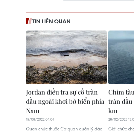
TIN LIÊN QUAN
Jordan điều tra sự cố tràn
Chìm tàu
dầu ngoài khơi bờ biển phía
tràn dầu 
Nam
km
15/08/2022 04:04
28/02/2023 13:
Quan chức thuộc Cơ quan quản lý đặc
Giới chức cho