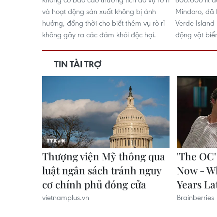
và hoạt động sản xuất không bị ảnh
Mindoro, đã l
hưởng, đồng thời cho biết thêm vụ rò rỉ
Verde Island 
không gây ra các đám khói độc hại.
động vật biể