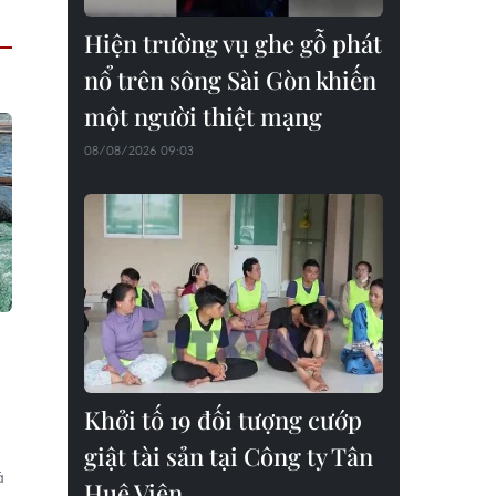
Hiện trường vụ ghe gỗ phát
nổ trên sông Sài Gòn khiến
một người thiệt mạng
08/08/2026 09:03
Khởi tố 19 đối tượng cướp
giật tài sản tại Công ty Tân
ã
Huê Viên