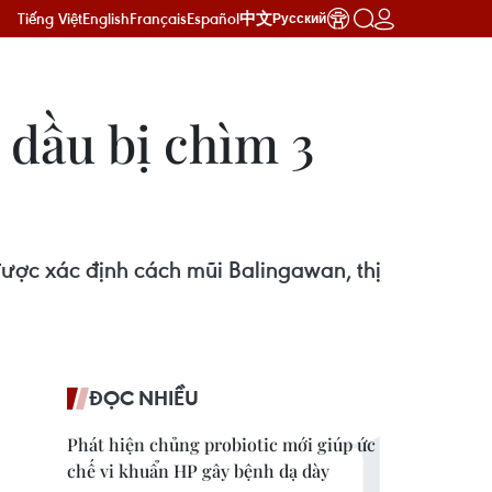
Tiếng Việt
English
Français
Español
中文
Русский
ở dầu bị chìm 3
 được xác định cách mũi Balingawan, thị
ĐỌC NHIỀU
Phát hiện chủng probiotic mới giúp ức
chế vi khuẩn HP gây bệnh dạ dày