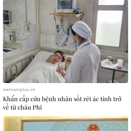
vietnamplus.vn
Khẩn cấp cứu bệnh nhân sốt rét ác tính trở
về từ châu Phi