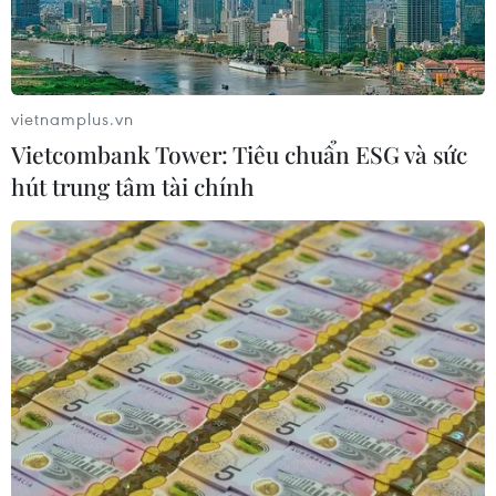
07/08/2026 15:44
Khai mạc Lễ hội Việt Nam - Hàn
vietnamplus.vn
Quốc 2026 rực rỡ sắc màu văn hóa
Vietcombank Tower: Tiêu chuẩn ESG và sức
07/08/2026 15:03
hút trung tâm tài chính
Ngày hội Văn hóa dân tộc Mông lần
thứ 4 sẽ diễn ra tại Điện Biên vào
tháng 10
07/08/2026 09:10
Bản Lồng - nơi văn hóa Mông hòa
nhịp cùng du lịch cộng đồng giữa
cổng trời Pha Đin