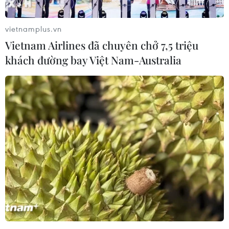
vietnamplus.vn
Vietnam Airlines đã chuyên chở 7,5 triệu
khách đường bay Việt Nam-Australia
Nhìn lại “bức tranh” văn hóa đa sắc màu
tại Hà Nội trong năm 2016
12/12/2016 22:19
Không gian phố đi bộ chính thức đi vào hoạt động, Lễ
hội Âm nhạc quốc tế Gió mùa, Hà Nội công bố bản đồ