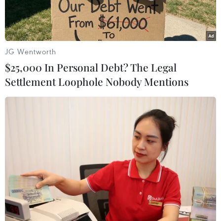
JG Wentworth
$25,000 In Personal Debt? The Legal
Settlement Loophole Nobody Mentions
Phố sách Xuân Bính Thân tại Hà Nội. (Ảnh: TTXVN)
Phố sách Hà Nội sẽ chính thức khai trương và đi
vào hoạt động vào ngày 21/4/2017, nhân dịp kỷ
niệm Ngày Sách Việt Nam lần thứ tư.
Thông tin trên được bà Phan Lan Tú - Giám đốc