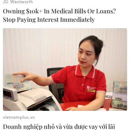
JG Wentworth
thường xuyên vào những ngày cuối tuần, ngày
Owning $10k+ In Medical Bills Or Loans?
lễ…
Stop Paying Interest Immediately
vietnamplus.vn
Các chương trình tọa đàm, giới thiệu sách, giao lưu tác giả-bạn
đọc sẽ được tổ chức thường xuyên. (Ảnh chỉ mang tính minh
Doanh nghiệp nhỏ và vừa được vay với lãi