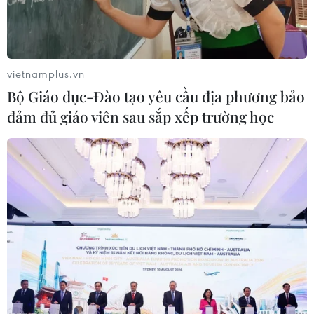
vietnamplus.vn
Bộ Giáo dục-Đào tạo yêu cầu địa phương bảo
đảm đủ giáo viên sau sắp xếp trường học
Chính thức thông qua đề án xây dựng phố
sách cố định ở Hà Nội
08/11/2016 08:30
Phố sách Hà Nội sẽ được tổ chức cố định tại phố 19-12
(quận Hoàn Kiếm). Việc tổ chức phố sách lưu động cần
căn cứ vào nhu cầu thực tế sau khi phố sách cố định đi
vào hoạt động.