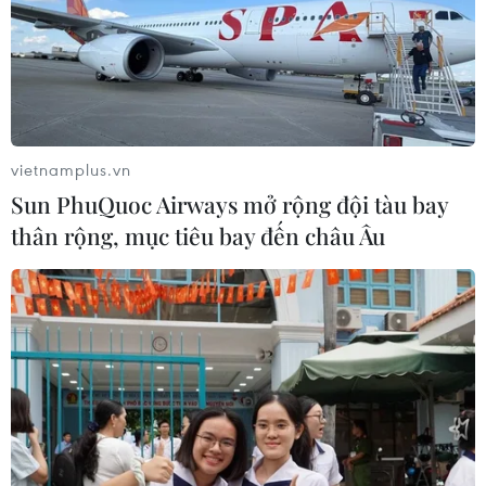
vietnamplus.vn
Sun PhuQuoc Airways mở rộng đội tàu bay
thân rộng, mục tiêu bay đến châu Âu