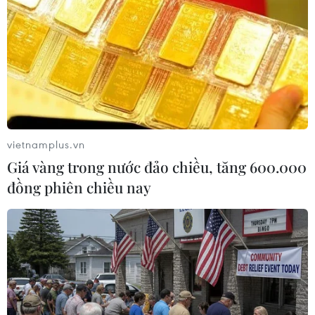
Theo dõi VietnamPlus
vietnamplus.vn
TIN LIÊN QUAN
Giá vàng trong nước đảo chiều, tăng 600.000
đồng phiên chiều nay