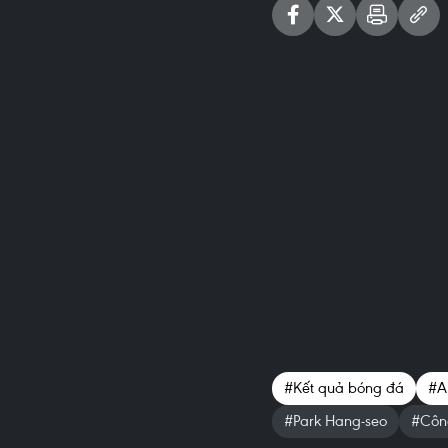
#Kết quả bóng đá
#A
#Park Hang-seo
#Côn