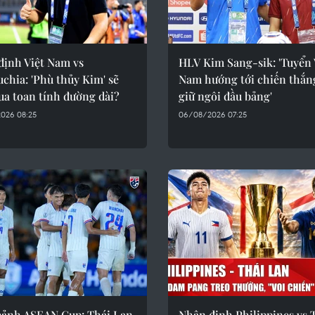
định Việt Nam vs
HLV Kim Sang-sik: 'Tuyển 
chia: 'Phù thủy Kim' sẽ
Nam hướng tới chiến thắn
ua toan tính đường dài?
giữ ngôi đầu bảng'
026 08:25
06/08/2026 07:25
cảnh ASEAN Cup: Thái Lan
Nhận định Philippines vs 