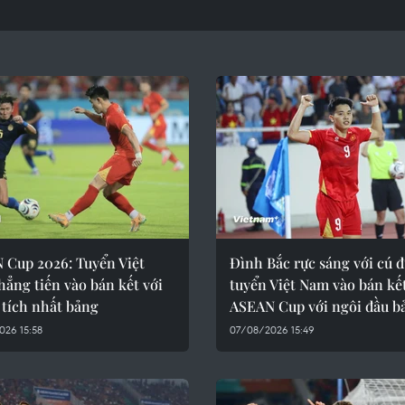
 Cup 2026: Tuyển Việt
Đình Bắc rực sáng với cú đ
ẳng tiến vào bán kết với
tuyển Việt Nam vào bán kế
 tích nhất bảng
ASEAN Cup với ngôi đầu b
026 15:58
07/08/2026 15:49