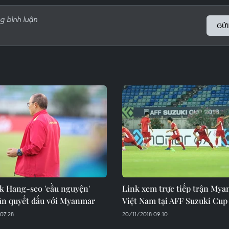
GỬI
k Hang-seo 'cầu nguyện'
Link xem trực tiếp trận Mya
rận quyết đấu với Myanmar
Việt Nam tại AFF Suzuki Cup
07:28
20/11/2018 09:10