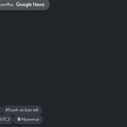
namPlus
#Tranh vé bán kết
VTC3
Myanmar