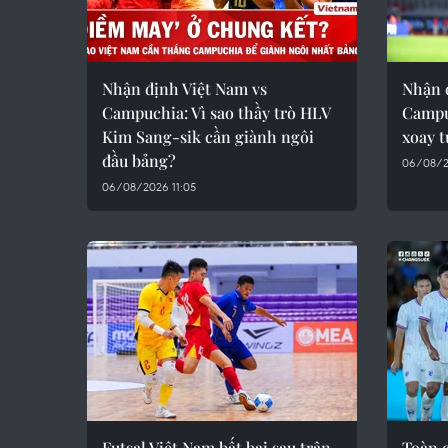
Nhận định Việt Nam vs
Nhận 
Campuchia: Vì sao thầy trò HLV
Campu
Kim Sang-sik cần giành ngôi
xoay t
đầu bảng?
06/08/2
06/08/2026 11:05
Futsal Việt Nam bất bại sau trận
Toàn 