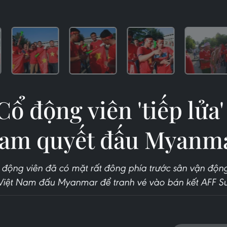
Cổ động viên 'tiếp lửa'
am quyết đấu Myanm
 động viên đã có mặt rất đông phía trước sân vận độn
 Việt Nam đấu Myanmar để tranh vé vào bán kết AFF Su