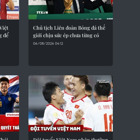
Việt
Chủ tịch Liên đoàn Bóng đá thế
g để
giới chịu sức ép chưa từng có
06/08/2026 04:12
Thái
Đội tuyển Việt Nam nhận thưởng