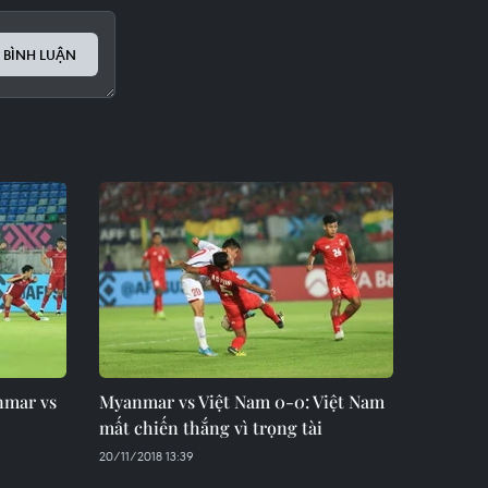
 BÌNH LUẬN
nmar vs
Myanmar vs Việt Nam 0-0: Việt Nam
mất chiến thắng vì trọng tài
20/11/2018 13:39