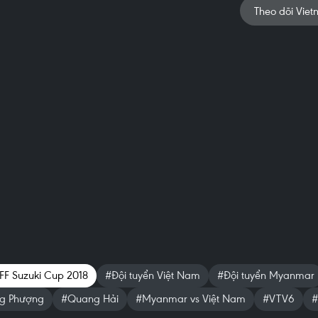
Theo dõi Viet
FF Suzuki Cup 2018
#Đội tuyển Việt Nam
#Đội tuyển Myanmar
g Phượng
#Quang Hải
#Myanmar vs Việt Nam
#VTV6
#