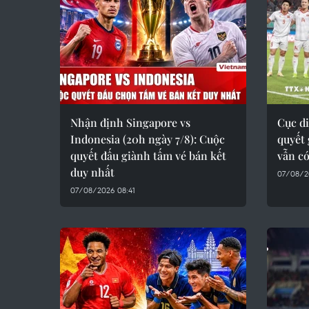
Nhận định Singapore vs
Cục d
Indonesia (20h ngày 7/8): Cuộc
quyết 
quyết đấu giành tấm vé bán kết
vẫn có
duy nhất
07/08/2
07/08/2026 08:41