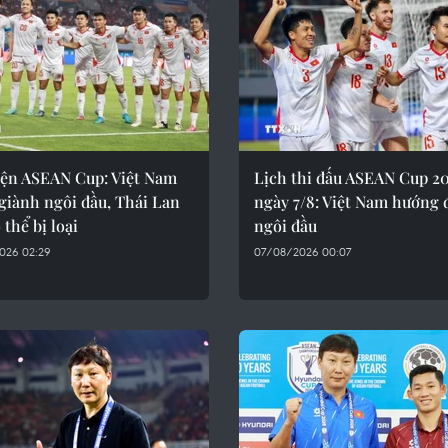
iện ASEAN Cup: Việt Nam
Lịch thi đấu ASEAN Cup 2
giành ngôi đầu, Thái Lan
ngày 7/8: Việt Nam hướng 
 thể bị loại
ngôi đầu
026 02:29
07/08/2026 00:07