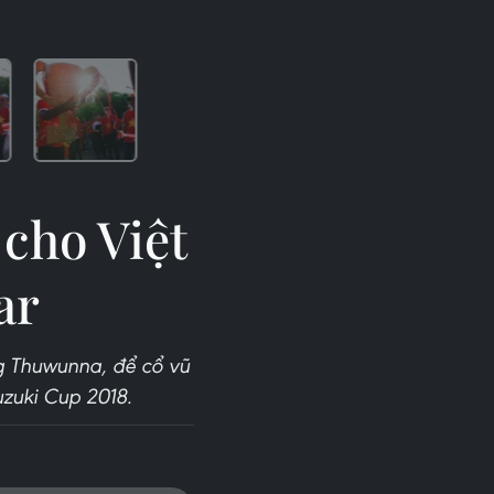
 cho Việt
ar
g Thuwunna, để cổ vũ
zuki Cup 2018.