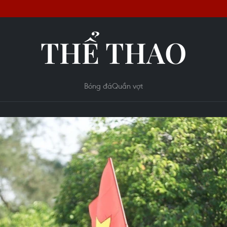
THỂ THAO
Bóng đá
Quần vợt