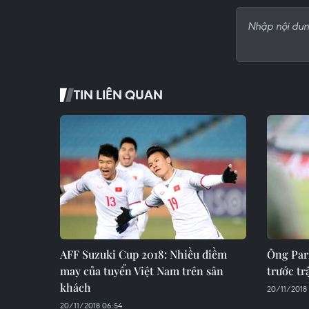
TIN LIÊN QUAN
AFF Suzuki Cup 2018: Nhiều điềm
Ông Par
may của tuyển Việt Nam trên sân
trước t
khách
20/11/2018 
20/11/2018 06:54