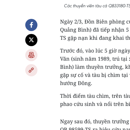
Các thuyền viên tàu cá QB33180-T
Ngày 2/3, Đồn Biên phòng c
Quảng Bình) đã tiếp nhận 5
TS gặp nạn khi đang khai th
Trước đó, vào lúc 5 giờ ngà
Văn (sinh năm 1989, trú tạ
Bình) làm thuyền trưởng, kh
gặp sự cố và tàu bị chìm tại
hướng Đông.
Thời điểm tàu chìm, trên tà
phao cứu sinh và nổi trên b
Ngay sau đó, thuyền trưởng
QB.98599-TS ra hiệu cứu nạ