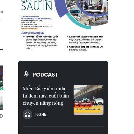
hi
n
PODCAST
Miền Bắc giảm mưa
từ đêm nay, cuối tuần
chuyển nắng nóng
NGHE