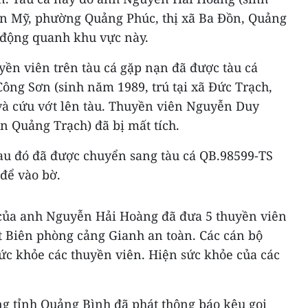
ân Mỹ, phường Quảng Phúc, thị xã Ba Đồn, Quảng
 động quanh khu vực này.
uyền viên trên tàu cá gặp nạn đã được tàu cá
ông Sơn (sinh năm 1989, trú tại xã Đức Trạch,
và cứu vớt lên tàu. Thuyền viên Nguyễn Duy
 Quảng Trạch) đã bị mất tích.
au đó đã được chuyển sang tàu cá QB.98599-TS
để vào bờ.
á của anh Nguyễn Hải Hoàng đã đưa 5 thuyền viên
 Biên phòng cảng Gianh an toàn. Các cán bộ
ức khỏe các thuyền viên. Hiện sức khỏe của các
ng tỉnh Quảng Bình đã phát thông báo kêu gọi