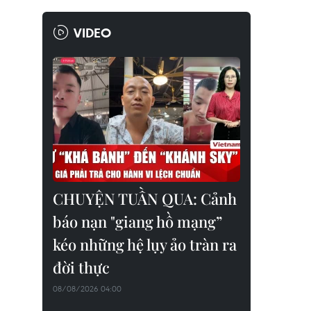
VIDEO
CHUYỆN TUẦN QUA: Cảnh
báo nạn "giang hồ mạng”
kéo những hệ lụy ảo tràn ra
đời thực
08/08/2026 04:00