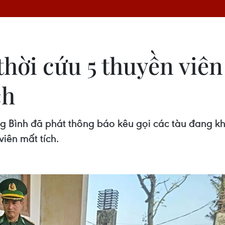
hời cứu 5 thuyền viên 
ch
g Bình đã phát thông báo kêu gọi các tàu đang kh
iên mất tích.