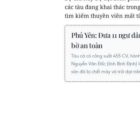
các tàu đang khai thác tron
tìm kiếm thuyền viên mất tí
Phú Yên: Đưa 11 ngư dân
bờ an toàn
Tàu cá có công suất 455 CV, hành
Nguyễn Văn Đốc (tỉnh Bình Định) 
sản đã bị chết máy và trôi dạt trê