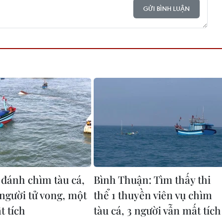
GỬI BÌNH LUẬN
 đánh chìm tàu cá,
Bình Thuận: Tìm thấy thi
người tử vong, một
thể 1 thuyền viên vụ chìm
t tích
tàu cá, 3 người vẫn mất tích