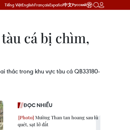
Tiếng Việt
English
Français
Español
中文
Русский
tàu cá bị chìm,
ai thác trong khu vực tàu cá QB33180-
ĐỌC NHIỀU
Mường Than tan hoang sau lũ
quét, sạt lở đất