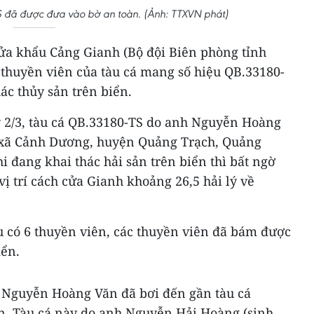
S đã được đưa vào bờ an toàn. (Ảnh: TTXVN phát)
ửa khẩu Cảng Gianh (Bộ đội Biên phòng tỉnh
 thuyền viên của tàu cá mang số hiệu QB.33180-
ác thủy sản trên biển.
y 2/3, tàu cá QB.33180-TS do anh Nguyễn Hoàng
i xã Cảnh Dương, huyện Quảng Trạch, Quảng
i đang khai thác hải sản trên biển thì bất ngờ
 vị trí cách cửa Gianh khoảng 26,5 hải lý về
u có 6 thuyền viên, các thuyền viên đã bám được
iển.
 Nguyễn Hoàng Văn đã bơi đến gần tàu cá
n. Tàu cá này do anh Nguyễn Hải Hoàng (sinh