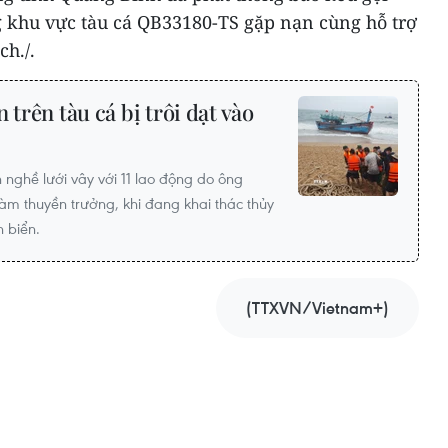
g khu vực tàu cá QB33180-TS gặp nạn cùng hỗ trợ
ch./.
 trên tàu cá bị trôi dạt vào
 nghề lưới vây với 11 lao động do ông
làm thuyền trưởng, khi đang khai thác thủy
n biển.
(TTXVN/Vietnam+)