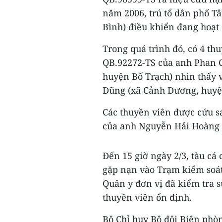
năm 2006, trú tổ dân phố T
Bình) điều khiển đang hoạt
Trong quá trình đó, có 4 th
QB.92272-TS của anh Phan C
huyện Bố Trạch) nhìn thấy 
Dũng (xã Cảnh Dương, huyện
Các thuyền viên được cứu s
của anh Nguyễn Hải Hoàng 
Đến 15 giờ ngày 2/3, tàu c
gặp nạn vào Trạm kiểm soát
Quân y đơn vị đã kiểm tra s
thuyền viên ổn định.
Bộ Chỉ huy Bộ đội Biên phò