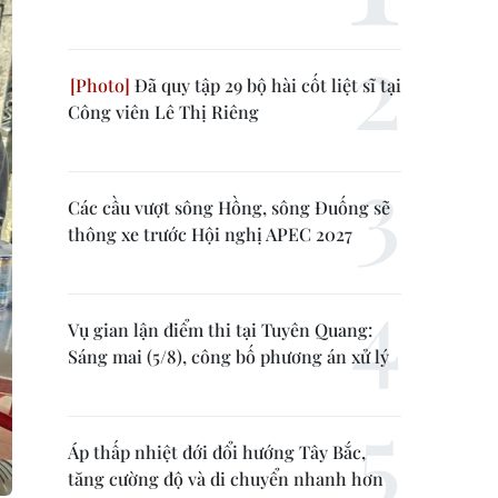
Đã quy tập 29 bộ hài cốt liệt sĩ tại
Công viên Lê Thị Riêng
Các cầu vượt sông Hồng, sông Đuống sẽ
thông xe trước Hội nghị APEC 2027
Vụ gian lận điểm thi tại Tuyên Quang:
Sáng mai (5/8), công bố phương án xử lý
Áp thấp nhiệt đới đổi hướng Tây Bắc,
tăng cường độ và di chuyển nhanh hơn