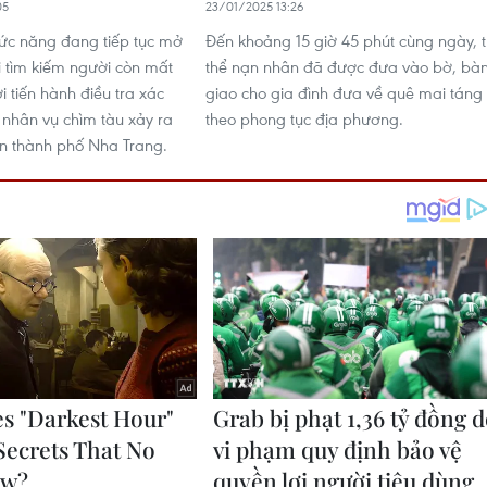
05
23/01/2025 13:26
ức năng đang tiếp tục mở
Đến khoảng 15 giờ 45 phút cùng ngày, t
 tìm kiếm người còn mất
thể nạn nhân đã được đưa vào bờ, bà
ời tiến hành điều tra xác
giao cho gia đình đưa về quê mai táng
nhân vụ chìm tàu xảy ra
theo phong tục địa phương.
ển thành phố Nha Trang.