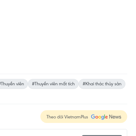
#Thuyền viên
#Thuyền viên mất tích
#Khai thác thủy sản
Theo dõi VietnamPlus