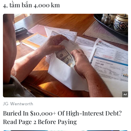
Hiện, Chi cục Thủy sản tỉnh Quảng Bình đã phát
4, tầm bắn 4.000 km
thông tin tìm kiếm trên hệ thống bản tin hàng
ngày đề nghị các tàu cá đang khai thác trên các
vùng biển hỗ trợ tìm kiếm thuyền viên mất tích;
đồng thời, gửi văn bản đến Chi cục Thủy sản các
tỉnh, thành phố ven biển phối hợp, phát thông
tin để ngư dân hoạt động trên các vùng biển hỗ
trợ tìm kiếm nạn nhân./.
(TTXVN/Vietnam+)
JG Wentworth
Buried In $10,000+ Of High-Interest Debt?
Read Page 2 Before Paying