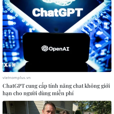
#tàu cá
#thuyền viên
#ngư dân
#bộ đội biên phòng
Quảng Bình
Quảng Trị
Theo dõi VietnamPlus
vietnamplus.vn
ChatGPT cung cấp tính năng chat không giới
hạn cho người dùng miễn phí