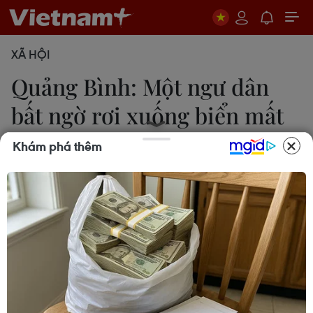
XÃ HỘI
Quảng Bình: Một ngư dân
bất ngờ rơi xuống biển mất
tích
Khám phá thêm
Tá Chuyên
28/11/2023 11:54
Ngày 27/11, khi tàu cá đang khai thác tại vùng
biển cách Cửa Gianh, tỉnh Quảng Bình khoảng 63
hải lý về hướng Đông Bắc, thuyền viên Nguyễn
Văn Thiện bất ngờ rơi xuống biển.