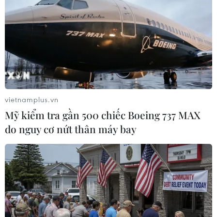
Quốc đi Singapore, đã vớt được 14 ngư dân của tàu cá
BĐ 98268 TS bị chìm trên vùng biển tỉnh Bình Thuận.
vietnamplus.vn
Mỹ kiểm tra gần 500 chiếc Boeing 737 MAX
do nguy cơ nứt thân máy bay
Bệnh xá đảo Sinh Tồn cấp cứu ngư dân bị