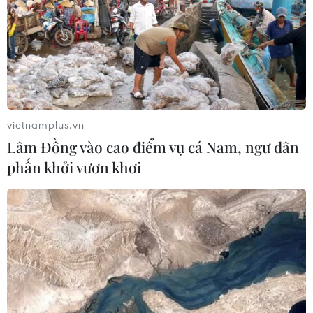
06/08/2026 09:42
Hà Nội tăng tốc thi công
đường Vành đai 1 đoạn Hoàng Cầu-
Voi Phục
vietnamplus.vn
06/08/2026 09:07
Lâm Đồng vào cao điểm vụ cá Nam, ngư dân
phấn khởi vươn khơi
Khởi tố Chủ tịch Hội đồng quản trị,
Giám đốc Công ty cổ phần Mekolor
06/08/2026 09:06
Đồng Nai yêu cầu đẩy nhanh tiến độ
dự án kết nối vùng, sân bay Long
Thành