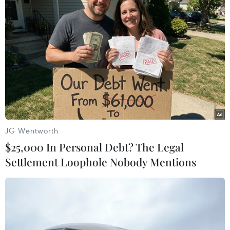
TIN LIÊN QUAN
JG Wentworth
$25,000 In Personal Debt? The Legal
Settlement Loophole Nobody Mentions
Vụ chìm tàu trên vùng biển Bình Thuận:
Tàu nước ngoài cứu được 14 ngư dân
20/11/2023 09:17
Tàu Barzan, quốc tịch Đức, đang trên hành trình từ Trung