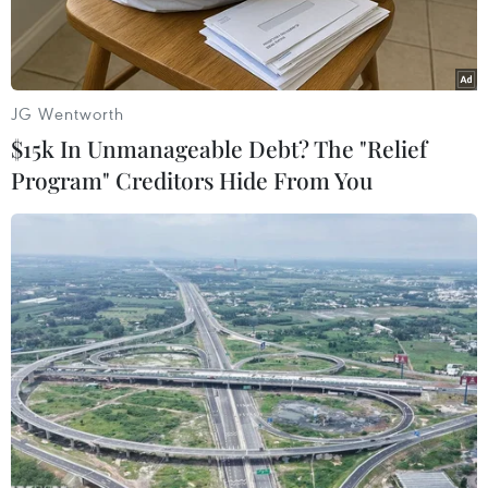
JG Wentworth
$15k In Unmanageable Debt? The "Relief
Program" Creditors Hide From You
(Ảnh minh họa: TTXVN phát)
Ngày 28/11, Bộ đội Biên phòng, Chi cục Thủy
sản tỉnh Quảng Bình đang phối hợp các tàu cá
khai thác trên biển tìm kiếm ngư dân Nguyễn
Văn Thiện (30 tuổi, trú tại phường Quảng Phong,