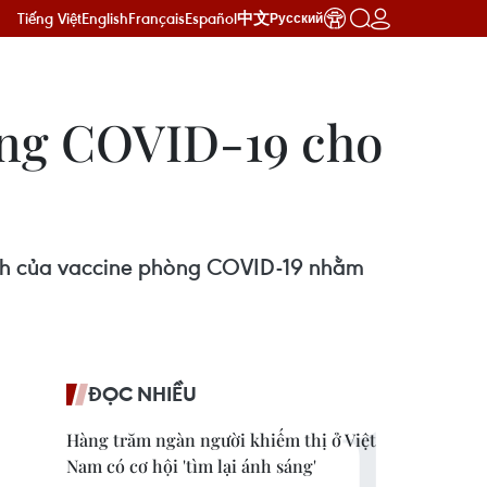
Tiếng Việt
English
Français
Español
中文
Русский
òng COVID-19 cho
i ích của vaccine phòng COVID-19 nhằm
ĐỌC NHIỀU
Hàng trăm ngàn người khiếm thị ở Việt
Nam có cơ hội 'tìm lại ánh sáng'