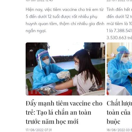
Hiện nay, việc tiêm vaccine cho trẻ em từ
Tính đến hết
5 đến dưới 12 tuổi được rất nhiều phụ
đến dưới 12 t
huynh quan tâm, thậm chí nhiều gia đình
mũi tiêm là 1
ngần ngại.
1 là 7.388.54
3.530.663 tr
Đẩy mạnh tiêm vaccine cho
Chất lượ
trẻ: Tạo lá chắn an toàn
toàn của 
trước năm học mới
buộc
17/08/2022 07:31
18/08/2022 03: