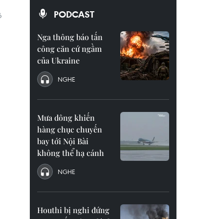
PODCAST
ộ
Nga thông báo tấn
công căn cứ ngầm
của Ukraine
NGHE
Mưa dông khiến
hàng chục chuyến
bay tới Nội Bài
không thể hạ cánh
NGHE
Houthi bị nghi đứng