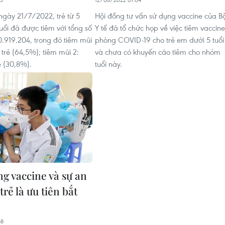
 ngày 21/7/2022, trẻ từ 5
Hội đồng tư vấn sử dụng vaccine của B
uổi đã được tiêm với tổng số
Y tế đã tổ chức họp về việc tiêm vaccine
0.919.204, trong đó tiêm mũi
phòng COVID-19 cho trẻ em dưới 5 tuổi
1 trẻ (64,5%); tiêm mũi 2:
và chưa có khuyến cáo tiêm cho nhóm
ẻ (30,8%).
tuổi này.
ng vaccine và sự an
trẻ là ưu tiên bắt
58