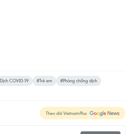
Dịch COVID-19
#Trẻ em
#Phòng chống dịch
Theo dõi VietnamPlus