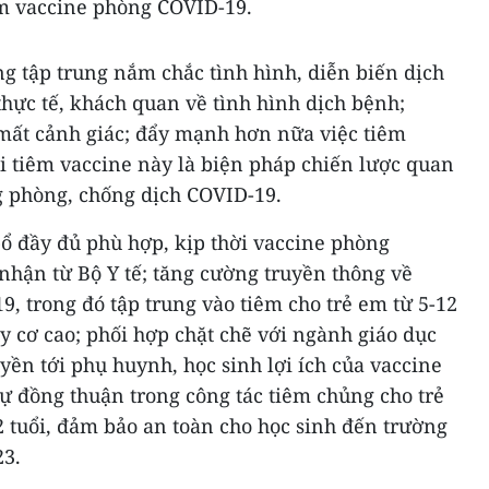
m vaccine phòng COVID-19.
g tập trung nắm chắc tình hình, diễn biến dịch
hực tế, khách quan về tình hình dịch bệnh;
mất cảnh giác; đẩy mạnh hơn nữa việc tiêm
i tiêm vaccine này là biện pháp chiến lược quan
g phòng, chống dịch COVID-19.
ổ đầy đủ phù hợp, kịp thời vaccine phòng
nhận từ Bộ Y tế; tăng cường truyền thông về
, trong đó tập trung vào tiêm cho trẻ em từ 5-12
uy cơ cao; phối hợp chặt chẽ với ngành giáo dục
yền tới phụ huynh, học sinh lợi ích của vaccine
 đồng thuận trong công tác tiêm chủng cho trẻ
2 tuổi, đảm bảo an toàn cho học sinh đến trường
23.