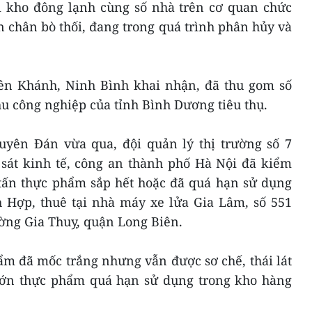
i kho đông lạnh cùng số nhà trên cơ quan chức
n chân bò thối, đang trong quá trình phân hủy và
Yên Khánh, Ninh Bình khai nhận, đã thu gom số
hu công nghiệp của tỉnh Bình Dương tiêu thụ.
guyên Đán vừa qua, đội quản lý thị trường số 7
sát kinh tế, công an thành phố Hà Nội đã kiểm
 tấn thực phẩm sắp hết hoặc đã quá hạn sử dụng
h Hợp, thuê tại nhà máy xe lửa Gia Lâm, số 551
ng Gia Thuỵ, quận Long Biên.
ẩm đã mốc trắng nhưng vẫn được sơ chế, thái lát
 lớn thực phẩm quá hạn sử dụng trong kho hàng