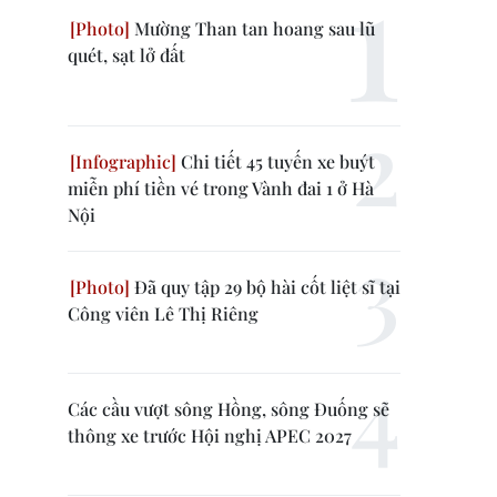
Mường Than tan hoang sau lũ
quét, sạt lở đất
Chi tiết 45 tuyến xe buýt
miễn phí tiền vé trong Vành đai 1 ở Hà
Nội
Đã quy tập 29 bộ hài cốt liệt sĩ tại
Công viên Lê Thị Riêng
Các cầu vượt sông Hồng, sông Đuống sẽ
thông xe trước Hội nghị APEC 2027