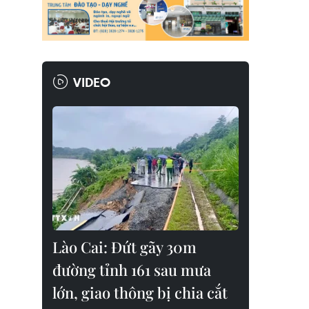
VIDEO
Lào Cai: Đứt gãy 30m
đường tỉnh 161 sau mưa
lớn, giao thông bị chia cắt