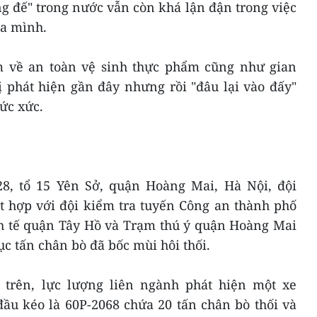
g đế" trong nước vẫn còn khá lận đận trong việc
ủa mình.
m về an toàn vệ sinh thực phẩm cũng như gian
ị phát hiện gần đây nhưng rồi "đâu lại vào đấy"
ức xức.
 28, tổ 15 Yên Sở, quận Hoàng Mai, Hà Nội, đội
ết hợp với đội kiểm tra tuyến Công an thành phố
nh tế quận Tây Hồ và Trạm thú ý quận Hoàng Mai
ục tấn chân bò đã bốc mùi hôi thối.
 trên, lực lượng liên ngành phát hiện một xe
đầu kéo là 60P-2068 chứa 20 tấn chân bò thối và