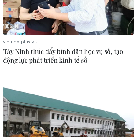
Indonesia: Thầy Kim cần thay đổi để
giành chiến thắng?
03/08/2026 00:06
Xem thêm
vietnamplus.vn
Tây Ninh thúc đẩy bình dân học vụ số, tạo
động lực phát triển kinh tế số
CƠ QUAN CHỦ QUẢN: THÔNG TẤN XÃ VIỆT NAM
Tổng Biên tập: TRẦN TIẾN DUẨN
Phó Tổng Biên tập: NGUYỄN THỊ TÁM, KHÚC THANH
THỦY
Sở hữu trí tuệ
Quy định sử dụng