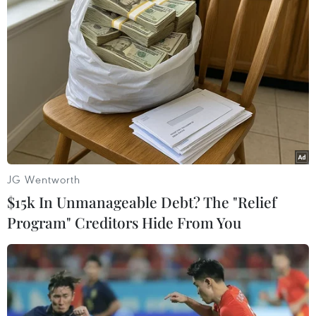
JG Wentworth
$15k In Unmanageable Debt? The "Relief
Program" Creditors Hide From You
#Champions League
#Manchester United
#Otelul Galati
#Rooney