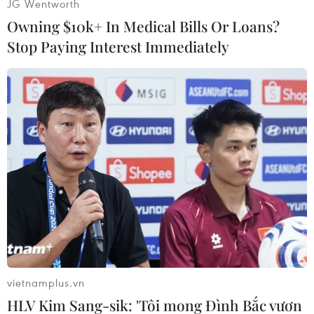
JG Wentworth
Owning $10k+ In Medical Bills Or Loans?
Nhưng niềm vui đó đã phần nào bị ảnh hưởng
Stop Paying Interest Immediately
chỉ sau đó đúng 2 phút, khi độitrưởng Nemanja
Vidic phải nhận thẻ đỏ rời sân sau pha vào bóng
bằng gầm giầy.Chơi thiếu người, khung thành
Manchester United liên tục bị đặt vào thế bị
động.
Chứng kiến tình cảnh đó, Sir Alex đã liên tiếp
phải có những sự điều chỉnhbằng việc tung
Jonny Evans cùng Phil Jones vào sân nhằm giữ
vững cách biệt mộtbàn mong manh. Đến phút
88 của trận đấu, lợi thế hơn người của Otelul đã
khôngcòn khi Perendija nhận thẻ vàng thứ hai,
vietnamplus.vn
đồng nghĩa với thẻ đỏ và phải rời sân.
HLV Kim Sang-sik: 'Tôi mong Đình Bắc vươn