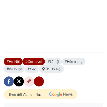
#Hà Nội
#Carnaval
#Lễ hội
#Hóa trang
#Võ thuật
#Xiếc
TP. Hà Nội
Theo dõi VietnamPlus