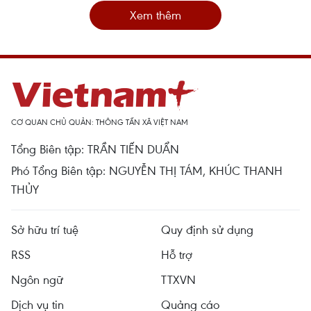
Xem thêm
CƠ QUAN CHỦ QUẢN: THÔNG TẤN XÃ VIỆT NAM
Tổng Biên tập: TRẦN TIẾN DUẨN
Phó Tổng Biên tập: NGUYỄN THỊ TÁM, KHÚC THANH
THỦY
Sở hữu trí tuệ
Quy định sử dụng
RSS
Hỗ trợ
Ngôn ngữ
TTXVN
Dịch vụ tin
Quảng cáo