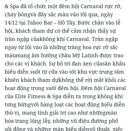
& Spa đã tổ chức một đêm hội Carnaval rực rỡ,
cháy bỏngvà đầy sắc màu vào tối qua, ngày
14/12 tại Taboo Bar – Hồ Tây.
Bước chân vào lễ
hội, khách tham dự có thể cảm nhận thấy sự
tràn ngập củakhông khí Carnaval. Tràn ngập
ngay từ lối vào là những tràng hoa rực rỡ sắc
màumang âm hưởng châu Mỹ Latinh được trao
cho các vị khách. Sự bố trí đan xen củasân khấu
biểu diễn suốt từ cửa vào tới khu vực trung tâm
khiến khách tham dựkhông thể rời mắt khỏi các
hoạt động trong suốt đêm hội.
Đêm hội Carnaval
của Elite Fitness & Spa diễn ra trong không khí
tưng bừngvới hàng loạt các hoạt động biểu diễn
thú vị, mang tính giải trí cao như nhữngmàn
hóa trang lộng lẫy, những vũ điệu đường phố
sôi động và những màn biểu diễnvõ thuật, xiếc