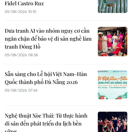
Fidel Castro Ruz
05/08/2026 10:10
Đưa tranh AI vào nhóm nguy cơ cần
ngăn chặn để bảo vệ di sản nghề làm
tranh Đông Hồ
05/08/2026 08:38
Sẵn sàng cho Lễ hội Việt Nam-Hàn
Quốc thành phố Đà Nẵng 2026
05/08/2026 07:46
Nghệ thuật Xòe Thái: Từ thực hành
di sản đến phát triển du lịch bền
vững