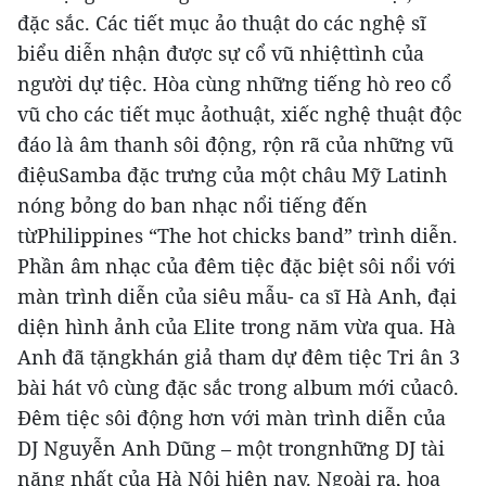
đặc sắc.
Các tiết mục ảo thuật do các nghệ sĩ
biểu diễn nhận được sự cổ vũ nhiệttình của
người dự tiệc. Hòa cùng những tiếng hò reo cổ
vũ cho các tiết mục ảothuật, xiếc nghệ thuật độc
đáo là âm thanh sôi động, rộn rã của những vũ
điệuSamba đặc trưng của một châu Mỹ Latinh
nóng bỏng do ban nhạc nổi tiếng đến
từPhilippines “The hot chicks band” trình diễn.
Phần âm nhạc của đêm tiệc đặc biệt sôi nổi với
màn trình diễn của siêu mẫu- ca sĩ Hà Anh, đại
diện hình ảnh của Elite trong năm vừa qua. Hà
Anh đã tặngkhán giả tham dự đêm tiệc Tri ân 3
bài hát vô cùng đặc sắc trong album mới củacô.
Đêm tiệc sôi động hơn với màn trình diễn của
DJ Nguyễn Anh Dũng – một trongnhững DJ tài
năng nhất của Hà Nội hiện nay. Ngoài ra, hoa