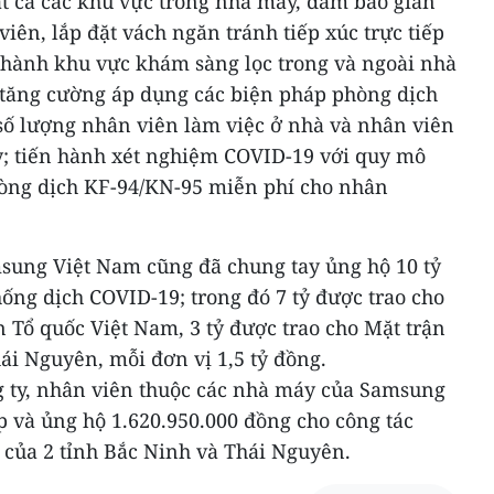
tất cả các khu vực trong nhà máy, đảm bảo giãn
iên, lắp đặt vách ngăn tránh tiếp xúc trực tiếp
n hành khu vực khám sàng lọc trong và ngoài nhà
tăng cường áp dụng các biện pháp phòng dịch
số lượng nhân viên làm việc ở nhà và nhân viên
áy; tiến hành xét nghiệm COVID-19 với quy mô
hòng dịch KF-94/KN-95 miễn phí cho nhân
msung Việt Nam cũng đã chung tay ủng hộ 10 tỷ
ống dịch COVID-19; trong đó 7 tỷ được trao cho
 Tổ quốc Việt Nam, 3 tỷ được trao cho Mặt trận
ái Nguyên, mỗi đơn vị 1,5 tỷ đồng.
ng ty, nhân viên thuộc các nhà máy của Samsung
 và ủng hộ 1.620.950.000 đồng cho công tác
của 2 tỉnh Bắc Ninh và Thái Nguyên.