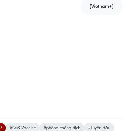
(Vietnam+)
9
#Quỹ Vaccine
#phòng chống dịch
#Tuyến đầu