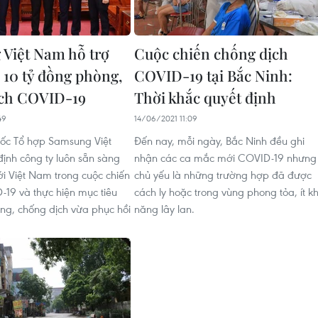
Việt Nam hỗ trợ
Cuộc chiến chống dịch
 10 tỷ đồng phòng,
COVID-19 tại Bắc Ninh:
ịch COVID-19
Thời khắc quyết định
49
14/06/2021 11:09
ốc Tổ hợp Samsung Việt
Đến nay, mỗi ngày, Bắc Ninh đều ghi
nh công ty luôn sẵn sàng
nhận các ca mắc mới COVID-19 nhưng
i Việt Nam trong cuộc chiến
chủ yếu là những trường hợp đã được
19 và thực hiện mục tiêu
cách ly hoặc trong vùng phong tỏa, ít k
ng, chống dịch vừa phục hồi
năng lây lan.