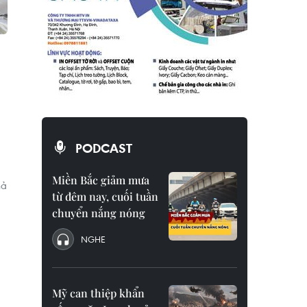
PODCAST
Miền Bắc giảm mưa
hả
từ đêm nay, cuối tuần
chuyển nắng nóng
NGHE
Mỹ can thiệp khẩn