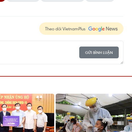
Theo dõi VietnamPlus
GỬI BÌNH LUẬN