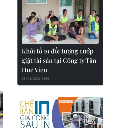
Khởi tố 19 đối tượng cướp
giật tài sản tại Công ty Tân
Huê Viên
08/08/2026 08:52