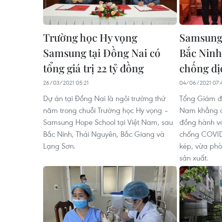
Trường học Hy vọng
Samsung 
Samsung tại Đồng Nai có
Bắc Ninh
tổng giá trị 22 tỷ đồng
chống d
26/03/2021 05:21
04/06/2021 07:
Dự án tại Đồng Nai là ngôi trường thứ
Tổng Giám đ
năm trong chuỗi Trường học Hy vọng –
Nam khẳng đị
Samsung Hope School tại Việt Nam, sau
đồng hành vớ
Bắc Ninh, Thái Nguyên, Bắc Giang và
chống COVID-
Lạng Sơn.
kép, vừa phò
sản xuất.