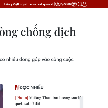
Tiếng Việt
English
Français
Español
中文
Русский
hòng chống dịch
 có nhiều đóng góp vào công cuộc
ĐỌC NHIỀU
Mường Than tan hoang sau lũ
quét, sạt lở đất