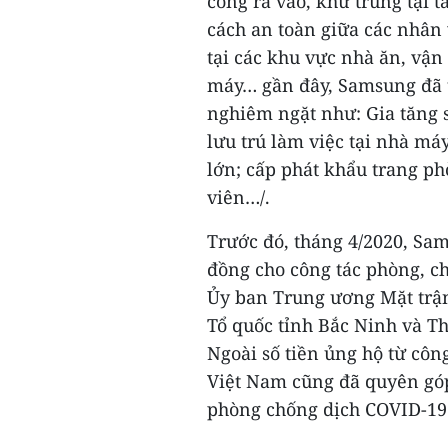
cổng ra vào, khử trùng tại 
cách an toàn giữa các nhân v
tại các khu vực nhà ăn, vậ
máy… gần đây, Samsung đã 
nghiêm ngặt như: Gia tăng 
lưu trú làm việc tại nhà m
lớn; cấp phát khẩu trang p
viên…/.
Trước đó, tháng 4/2020, Sa
đồng cho công tác phòng, ch
Ủy ban Trung ương Mặt trận
Tổ quốc tỉnh Bắc Ninh và Th
Ngoài số tiền ủng hộ từ cô
Việt Nam cũng đã quyên góp
phòng chống dịch COVID-19 