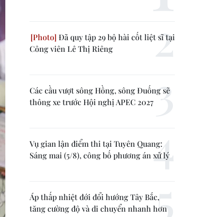
Đã quy tập 29 bộ hài cốt liệt sĩ tại
Công viên Lê Thị Riêng
Các cầu vượt sông Hồng, sông Đuống sẽ
thông xe trước Hội nghị APEC 2027
Vụ gian lận điểm thi tại Tuyên Quang:
Sáng mai (5/8), công bố phương án xử lý
Áp thấp nhiệt đới đổi hướng Tây Bắc,
tăng cường độ và di chuyển nhanh hơn