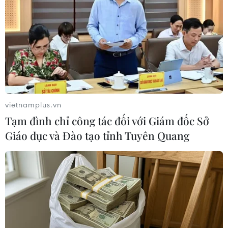
vietnamplus.vn
Tạm đình chỉ công tác đối với Giám đốc Sở
Giáo dục và Đào tạo tỉnh Tuyên Quang
Ca tử vong do sốt xuất huyết đầu tiên tại
Đắk Lắk tính từ đầu năm
10/07/2023 07:03