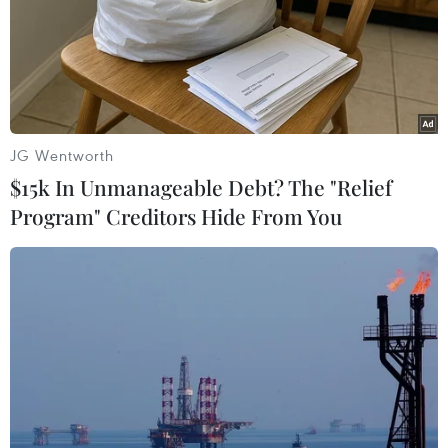
Bệnh nhi được chẩn đoán sốt xuất huyết và kê đơn
thuốc điều trị tại nhà nhưng sau đó bệnh trở nặng và tử
vong với chẩn đoán viêm cơ tim cấp; sốc sốt xuất huyết
Dengue nặng ngày thứ 4 tái sốc lần 1.
JG Wentworth
$15k In Unmanageable Debt? The "Relief
Program" Creditors Hide From You