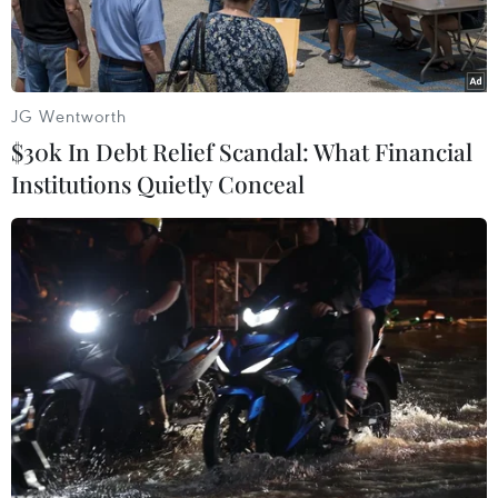
JG Wentworth
$30k In Debt Relief Scandal: What Financial
Institutions Quietly Conceal
Bệnh nhân bị sốt đến khám tại Bệnh viện Hữu nghị Việt Nam-
Cuba. (Ảnh: Minh Quyết/TTXVN)
Theo Trung tâm Y tế Dự phòng Hà Nội, trong
tuần qua (từ ngày 7/7 đến 14/7), thành phố ghi
nhận 291 ca mắc sốt xuất huyết mới tại 29 quận,