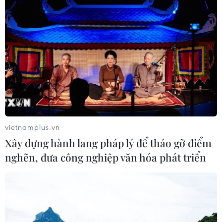
Quảng Ninh chấm dứt cơ sở giết mổ
động vật không đủ điều kiện trước
31/10
03/08/2026 11:31
Bệnh viện hạng đặc biệt cơ sở Ninh
Bình khẳng định "cánh tay nối dài"
hiệu quả
03/08/2026 07:15
vietnamplus.vn
Xây dựng hành lang pháp lý để tháo gỡ điểm
Bộ Y tế: Đề xuất quỹ Bảo hiểm y tế
nghẽn, đưa công nghiệp văn hóa phát triển
thanh toán chi phí khám chữa bệnh y
học gia đình
03/08/2026 07:04