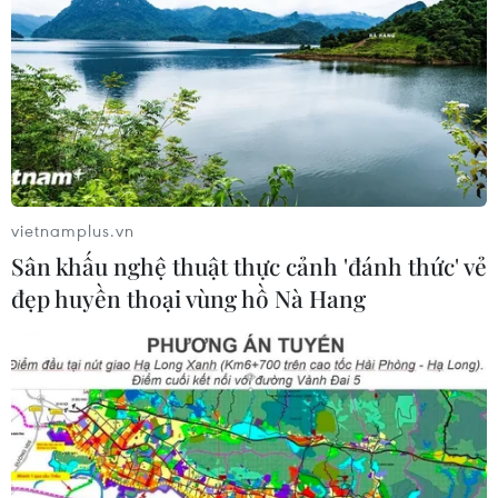
Siết giám định, kiểm soát chặt chi
phí khám chữa bệnh bảo hiểm y tế
02/08/2026 10:10
Điều trị hiệu quả ca ung thư phổi
mang đồng thời hai đột biến gen
hiếm gặp
vietnamplus.vn
02/08/2026 05:58
Sân khấu nghệ thuật thực cảnh 'đánh thức' vẻ
đẹp huyền thoại vùng hồ Nà Hang
Giao chỉ tiêu bao phủ bảo hiểm y tế
toàn quốc đạt 100% vào năm 2030
02/08/2026 04:54
Tạo đột phá từ y tế cơ sở đến phát