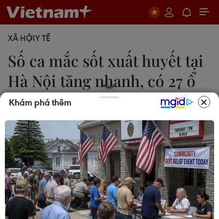
XÃ HỘI
Y TẾ
Số ca mắc sốt xuất huyết tại
Hà Nội tăng nhanh, có 27 ổ
dịch
Khám phá thêm
T.G
17/07/2023 06:17
Một số quận, huyện ghi nhận nhiều bệnh nhân
như: Thạch Thất (47), Hoàng Mai (31), Bắc Từ Liêm
(29), Thanh Trì (16), Phú Xuyên (15), Thường Tín (14),
Cầu Giấy (13), Hà Đông (12)...