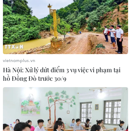
vietnamplus.vn
Hà Nội: Xử lý dứt điểm 3 vụ việc vi phạm tại
hồ Đồng Đò trước 30/9