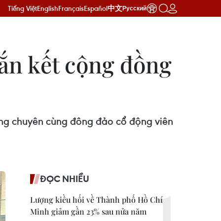
Tiếng Việt
English
Français
Español
中文
Русский
gắn kết cộng đồng
ông chuyên cùng đông đảo cổ động viên
ĐỌC NHIỀU
Lượng kiều hối về Thành phố Hồ Chí
Minh giảm gần 23% sau nửa năm