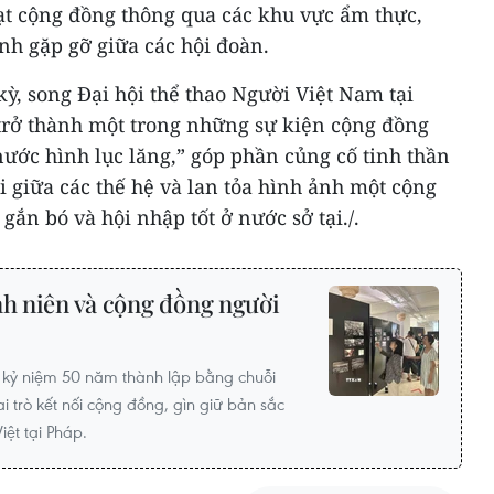
ạt cộng đồng thông qua các khu vực ẩm thực,
ình gặp gỡ giữa các hội đoàn.
ỳ, song Đại hội thể thao Người Việt Nam tại
 trở thành một trong những sự kiện cộng đồng
 nước hình lục lăng,” góp phần củng cố tinh thần
i giữa các thế hệ và lan tỏa hình ảnh một cộng
ắn bó và hội nhập tốt ở nước sở tại./.
nh niên và cộng đồng người
p kỷ niệm 50 năm thành lập bằng chuỗi
 trò kết nối cộng đồng, gìn giữ bản sắc
iệt tại Pháp.