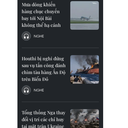
Mưa dông khiến
hàng chục chuyến
bay tới Nội Bài
không thể hạ cánh
NGHE
Houthi bị nghi đứng
sau vụ tấn công đánh
chìm tàu hàng Ấn Độ
trên Biển Đỏ
NGHE
Tổng thống Nga thay
đổi vị trí các chỉ huy
tại mặt trận Ukraine