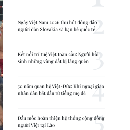
Ngày Việt Nam 2026 thu hút đông đảo
người dân Slovakia và bạn bè quốc tế
Kết nối trí tuệ Việt toàn cầu: Người hồi
sinh những vùng đất bị lãng quên
50 năm quan hệ Việt-Đức: Khi ngoại giao
nhân dân bắt đầu từ tiếng mẹ đẻ
Dấu mốc hoàn thiện hệ thống cộng đồng
người Việt tại Lào