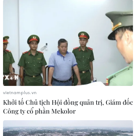
sản xuất công nghiệp (IIP) cả nước trong tháng
11 cũng tăng 5,5% so với tháng trước; tính
chung 11 tháng tăng 3,6% so với cùng kỳ năm
2020. Số doanh nghiệp thành lập mới tăng
44,6% so với tháng trước, vốn đăng ký tăng 38%,
lao động tăng 30,2%.
Thủ tướng Phạm Minh Chính cũng yêu cầu các
bộ, ngành kiên trì thực hiện “thích ứng an toàn,
linh hoạt, kiểm soát hiệu quả dịch COVID-19,"
phấn đấu đến hết năm cơ bản tiêm đủ 2 mũi
cho người từ 18 tuổi trở lên; tiếp tục triển khai
vietnamplus.vn
tiêm vaccine cho trẻ em, tiêm mũi 3 cho người
Khởi tố Chủ tịch Hội đồng quản trị, Giám đốc
từ 18 tuổi trở lên.
Công ty cổ phần Mekolor
Một trong những dấu ấn của chiến lược “sống
chung an toàn” là việc các nước mở cửa lại biên
giới, khôi phục hoạt động du lịch thông qua các