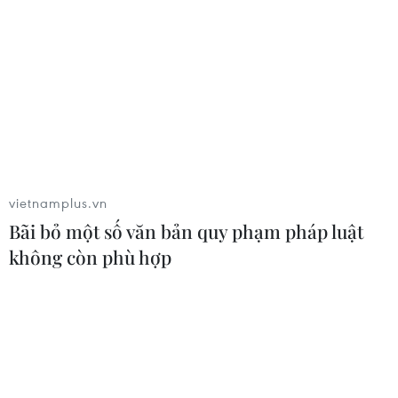
ứng phó khẩn cấp vì sức khỏe cộng đồng trong kiểm
soát bùng phát dịch COVID-19 hiện nay của Việt Nam
là vô cùng mạnh mẽ và đang đi đúng hướng.
vietnamplus.vn
Bãi bỏ một số văn bản quy phạm pháp luật
không còn phù hợp
Các chuyên gia đề xuất giải pháp chung