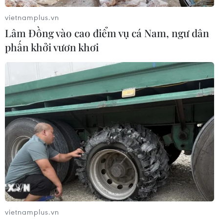
vietnamplus.vn
(TTXVN/Vietnam+)
Lâm Đồng vào cao điểm vụ cá Nam, ngư dân
phấn khởi vươn khơi
#COVID-19
#Tiêm chủng đại trà
#Biến thể mới
vietnamplus.vn
#Tỷ lệ tiêm chủng
#Chiến lược vaccine
#Omicron