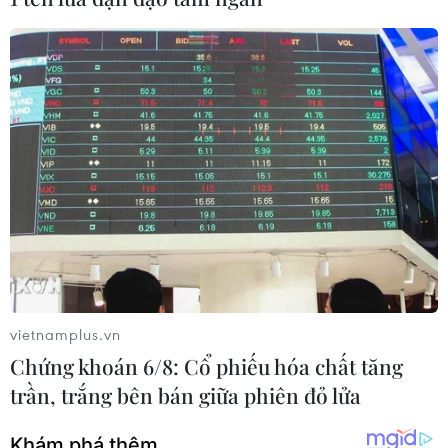
Thế giới và hướng đi chung sống an toàn
với đại dịch COVID-19
17/02/2021 07:30
Bầu không khí ảm đạm do đại dịch COVID-19 đang bao
trùm ở nhiều nước trên thế giới vào thời điểm thường
được xem là một trong những khoảng thời gian đi lại
nhộn nhịp nhất trong năm.
vietnamplus.vn
Chứng khoán 6/8: Cổ phiếu hóa chất tăng
trần, trắng bên bán giữa phiên đỏ lửa