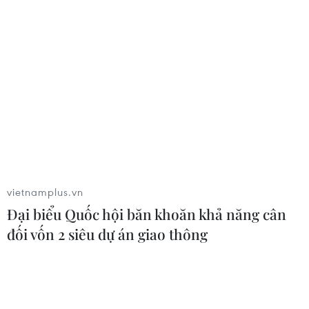
vietnamplus.vn
Đại biểu Quốc hội băn khoăn khả năng cân
đối vốn 2 siêu dự án giao thông
Trưởng đại diện WHO: Chiến lược khẩn
cấp của Việt Nam đi đúng hướng
10/09/2021 15:02
Tiến sỹ Kidong Park bày tỏ tin tưởng rằng chiến lược