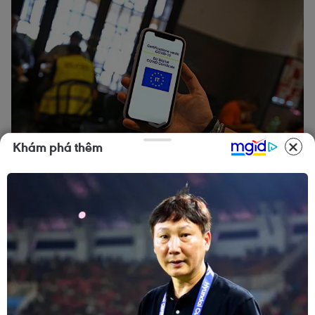
Khám phá thêm
Kiểm tra chứng nhận tiêm vaccine phòng COVID-19 của khách
hàng tại một nhà hàng ở Rome, Italy. (Ảnh: AFP/TTXVN)
“Chìa khóa” để hướng tới cuộc sống bình
thường chính là tiêm chủng đại trà. Trước sự
tấn công của các biến thể mới, các nước cũng
tích cực mở rộng đối tượng tiêm phòng, triển