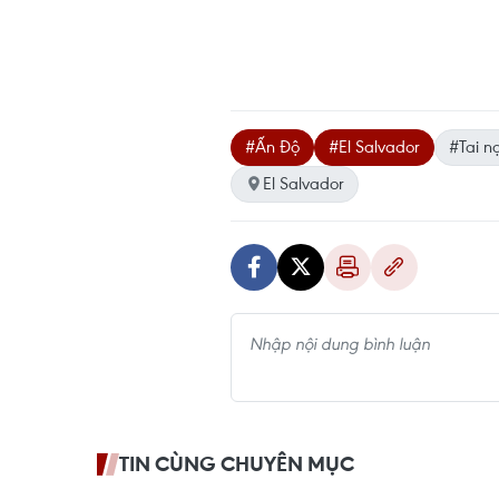
#Ấn Độ
#El Salvador
#Tai n
El Salvador
TIN CÙNG CHUYÊN MỤC