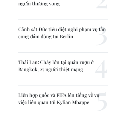
người thương vong
Cảnh sát Đức tiêu diệt nghi phạm vụ tấn
công đám đông tại Berlin
Thái Lan: Cháy lớn tại quán rượu ở
Bangkok, 27 người thiệt mạng
Liên hợp quốc và FIFA lên tiếng về vụ
việc liên quan tới Kylian Mbappe