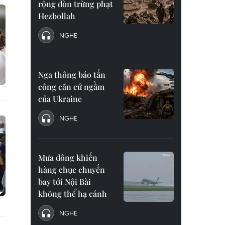
rộng đòn trừng phạt
Hezbollah
NGHE
Nga thông báo tấn
công căn cứ ngầm
của Ukraine
NGHE
Mưa dông khiến
hàng chục chuyến
bay tới Nội Bài
không thể hạ cánh
NGHE