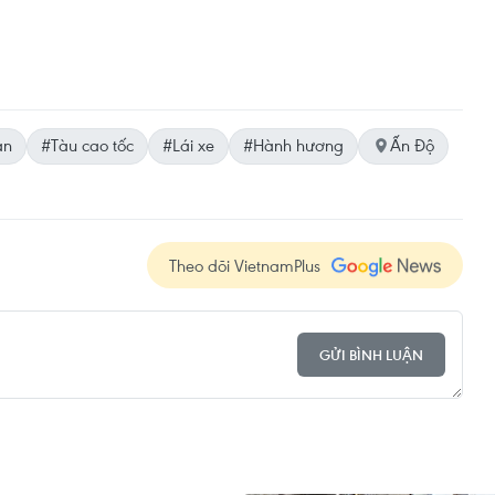
ạn
#Tàu cao tốc
#Lái xe
#Hành hương
Ấn Độ
Theo dõi VietnamPlus
GỬI BÌNH LUẬN