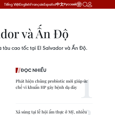
Tiếng Việt
English
Français
Español
中文
Русский
ador và Ấn Độ
à tàu cao tốc tại El Salvador và Ấn Độ.
ĐỌC NHIỀU
Phát hiện chủng probiotic mới giúp ức
chế vi khuẩn HP gây bệnh dạ dày
Xả súng tại lễ hội ẩm thực ở Mỹ, nhiều