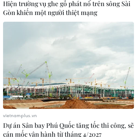
Hiện trường vụ ghe gỗ phát nổ trên sông Sài
08/08/2026 10:28
Gòn khiến một người thiệt mạng
Xem thêm
CƠ QUAN CHỦ QUẢN: THÔNG TẤN XÃ VIỆT NAM
Tổng Biên tập: TRẦN TIẾN DUẨN
Phó Tổng Biên tập: NGUYỄN THỊ TÁM, KHÚC THANH
THỦY
vietnamplus.vn
Dự án Sân bay Phú Quốc tăng tốc thi công, sẽ
Sở hữu trí tuệ
Quy định sử dụng
cán mốc vận hành từ tháng 4/2027