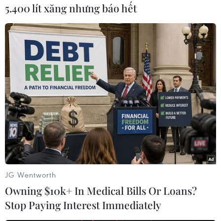
5.400 lít xăng nhưng báo hết
#Tắm biển
#Tử vong
#Sóng cuốn
#Biển Hòn Gầm
#Khánh Hòa
Khánh Hòa
Theo dõi VietnamPlus
TIN LIÊN QUAN
JG Wentworth
Owning $10k+ In Medical Bills Or Loans?
Stop Paying Interest Immediately