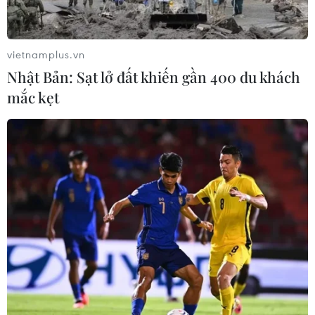
vietnamplus.vn
Nhật Bản: Sạt lở đất khiến gần 400 du khách
mắc kẹt
TIN CÙNG CHUYÊN MỤC
Điểm chuẩn Đại học Bách khoa Hà
Nội lập đỉnh với 29,54 điểm
09/08/2026 06:51
Điểm chuẩn Đại học Kinh tế quốc