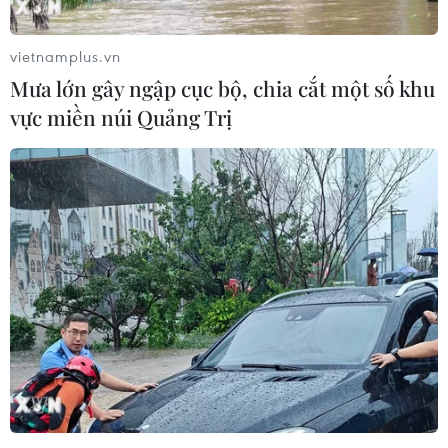
vietnamplus.vn
Mưa lớn gây ngập cục bộ, chia cắt một số khu
vực miền núi Quảng Trị
2 nam sinh mất tích khi tắm tại
bãi biển Tân Trà
01/08/2019 03:21
Chiều 31/7, trong lúc tắm biển tại bãi biển Tân Trà, quận
Ngũ Hành Sơn, thành phố Đà Nẵng, 2 nam sinh bị
nước cuốn mất tích.