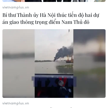
hai công nhân thương vong
vietnamplus.vn
08/08/2026 12:32
Bí thư Thành ủy Hà Nội thúc tiến độ hai dự
án giao thông trọng điểm Nam Thủ đô
Đội K93 quy tập được 11 bộ hài cốt liệt
sỹ trên địa bàn An Giang
08/08/2026 11:11
Mở rộng không gian cống hiến cho
cộng đồng người Việt Nam ở nước
ngoài
08/08/2026 11:00
Phú Thọ làm rõ sự cố y khoa khiến bé
vietnamplus.vn
trai 8 tuổi tử vong sau mổ ruột thừa