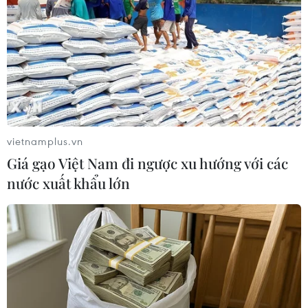
khoảng 30 phút sau, các bạn không nhìn thấy Hồ Nhật
Huy nên hô hào mọi người tìm kiếm.
vietnamplus.vn
Giá gạo Việt Nam đi ngược xu hướng với các
nước xuất khẩu lớn
Hai du khách đuối nước khi tắm ở Khu du