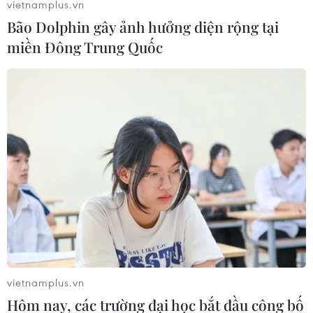
vietnamplus.vn
Bão Dolphin gây ảnh hưởng diện rộng tại
miền Đông Trung Quốc
Tìm thấy thi thể 2 trong bốn người mất
tích khi tắm biển ở Bình Thuận
22/08/2019 14:43
Mặc dù sóng to và trời tối nhưng Bộ đội Biên phòng tỉnh
cùng với Công an tỉnh Bình Thuận tiếp tục huy động
người, phương tiện, triển khai các biện pháp tìm kiếm
các nạn nhân còn lại.
vietnamplus.vn
Hôm nay, các trường đại học bắt đầu công bố