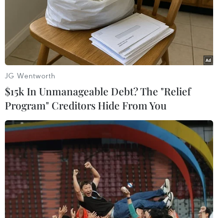
lịch sinh thái biển Hải Tiến
22/06/2019 07:18
Sáng 22/6, trên địa bàn Khu du lịch sinh thái biển Hải
Tiến (huyện Hoằng Hóa, tỉnh Thanh Hóa) đã xảy ra vụ
đuối nước thương tâm khiến 2 du khách tử vong.
JG Wentworth
$15k In Unmanageable Debt? The "Relief
Program" Creditors Hide From You