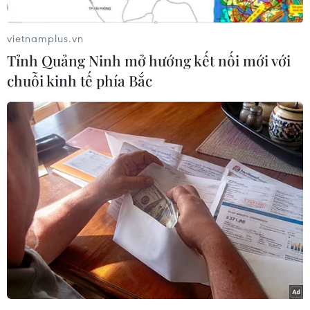
(TTXVN/Vietnam+)
vietnamplus.vn
Tỉnh Quảng Ninh mở hướng kết nối mới với
chuỗi kinh tế phía Bắc
#Trung Quốc
#Tấn công bằng dao
#Cửa hàng ăn nhanh KFC
#Nghi can
#Đuổi việc
#Điều tra
#Đại Khánh
#Hắc Long Giang