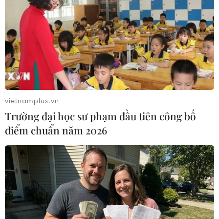
và một người bị bắt giữ.
vietnamplus.vn
Trường đại học sư phạm đầu tiên công bố
điểm chuẩn năm 2026
Tấn công bằng dao ở ga tàu Trung Quốc, 6
người bị thương