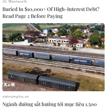
JG Wentworth
Trung Quốc
Buried In $10,000+ Of High-Interest Debt?
Read Page 2 Before Paying
Theo dõi VietnamPlus
TIN LIÊN QUAN
vietnamplus.vn
Ngành đường sắt hướng tới mục tiêu 1.500