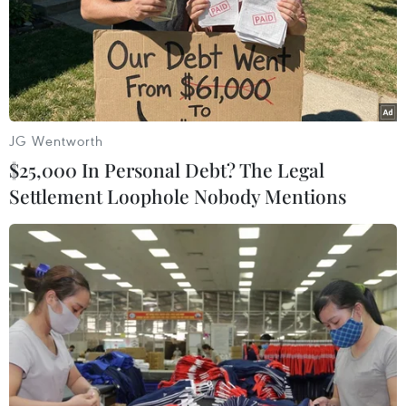
06/05/2014 05:22
Cảnh sát Trung Quốc cho biết đã có 6 người bị thương
trong một vụ tấn công bằng dao tại một nhà ga tàu hỏa
ở nước này.
JG Wentworth
$25,000 In Personal Debt? The Legal
Settlement Loophole Nobody Mentions