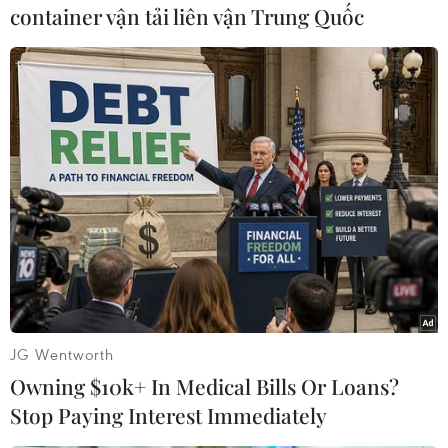
container vận tải liên vận Trung Quốc
Đài Loan: Đâm chém ở tàu điện ngầm, ba
người thiệt mạng
21/05/2014 11:21
Ngày 21/5, ít nhất ba người thiệt mạng trong một vụ tấn
công bằng dao dưới tàu điện ngầm ở thành phố Đài
Bắc, vùng lãnh thổ Đài Loan (Trung Quốc).
JG Wentworth
Owning $10k+ In Medical Bills Or Loans?
Stop Paying Interest Immediately