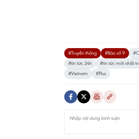
#Truyền thông
#Bão số 9
#C
#tin tức 24h
#tin tức mới nhất t
#Vietnam
#Plus