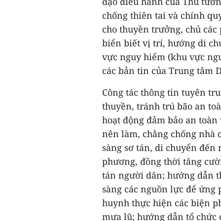
đạo điều hành của Thủ tướ
chống thiên tai và chính qu
cho thuyền trưởng, chủ các
biển biết vị trí, hướng di 
vực nguy hiểm (khu vực ngu
các bản tin của Trung tâm 
Công tác thông tin tuyên t
thuyền, tránh trú bão an t
hoạt động đảm bảo an toàn 
nên làm, chằng chống nhà cử
sàng sơ tán, di chuyển đến
phương, đồng thời tăng cườn
tán người dân; hướng dẫn th
sàng các nguồn lực để ứng 
huynh thực hiện các biện p
mưa lũ; hướng dẫn tổ chức c