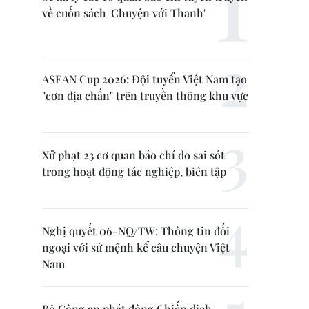
về cuốn sách 'Chuyện với Thanh'
ASEAN Cup 2026: Đội tuyển Việt Nam tạo
"cơn địa chấn" trên truyền thông khu vực
Xử phạt 23 cơ quan báo chí do sai sót
trong hoạt động tác nghiệp, biên tập
Nghị quyết 06-NQ/TW: Thông tin đối
ngoại với sứ mệnh kể câu chuyện Việt
Nam
Bộ Công an phát động Chiến dịch