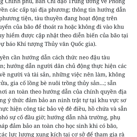
ng Chính phủ, Ban Chỉ đạo Trung ương về Phòng
yền các cấp tại địa phương; thông tin hướng dẫn
 phương tiện, tàu thuyền đang hoạt động trên
chuyển của bão để thoát ra hoặc không đi vào khu
y hiểm được cập nhật theo diễn biến của bão tại
Dự báo Khí tượng Thủy văn Quốc gia).
ruyền cần hướng dẫn cách thức neo đậu tàu
oàn; hướng dẫn người dân chủ động thực hiện các
về người và tài sản, những việc nên làm, không
a, gia cố lồng bè nuôi trồng thủy sản...; sẵn
 nơi an toàn theo hướng dẫn của chính quyền địa
g ý thức đảm bảo an ninh trật tự tại khu vực sơ
ực hiện công tác bảo vệ đê điều, hồ chứa và sẵn
phó sự cố đầu giờ; hướng dẫn nhà trường, phụ
háp đảm bảo an toàn cho học sinh khi có bão,
ác lực lượng xung kích tại cơ sở để tham gia rà