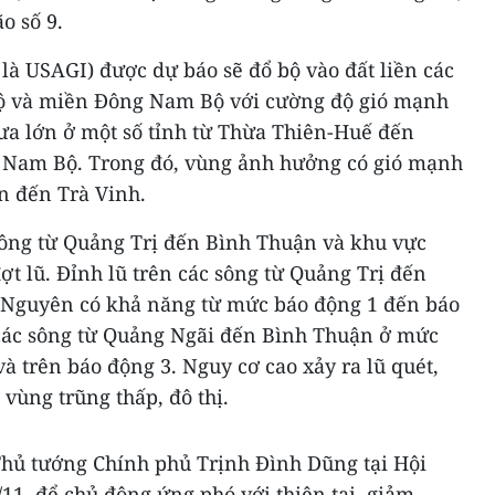
o số 9.
 là USAGI) được dự báo sẽ đổ bộ vào đất liền các
ộ và miền Đông Nam Bộ với cường độ gió mạnh
mưa lớn ở một số tỉnh từ Thừa Thiên-Huế đến
 Nam Bộ. Trong đó, vùng ảnh hưởng có gió mạnh
ên đến Trà Vinh.
 sông từ Quảng Trị đến Bình Thuận và khu vực
t lũ. Đỉnh lũ trên các sông từ Quảng Trị đến
Nguyên có khả năng từ mức báo động 1 đến báo
 các sông từ Quảng Ngãi đến Bình Thuận ở mức
à trên báo động 3. Nguy cơ cao xảy ra lũ quét,
 vùng trũng thấp, đô thị.
Thủ tướng Chính phủ Trịnh Đình Dũng tại Hội
/11, để chủ động ứng phó với thiên tai, giảm