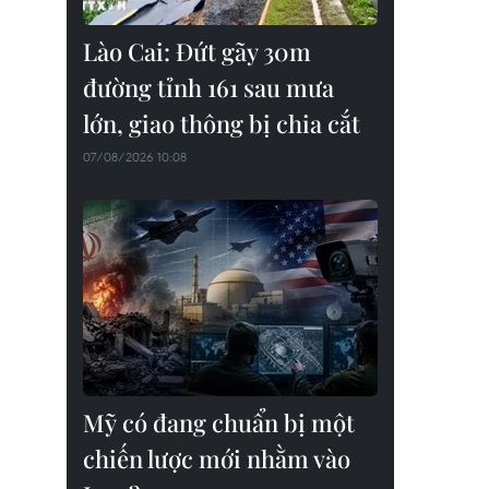
Lào Cai: Đứt gãy 30m
đường tỉnh 161 sau mưa
lớn, giao thông bị chia cắt
07/08/2026 10:08
Mỹ có đang chuẩn bị một
chiến lược mới nhằm vào