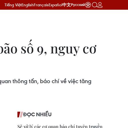
Tiếng Việt
English
Français
Español
中文
Русский
ão số 9, nguy cơ
uan thông tấn, báo chí về việc tăng
ĐỌC NHIỀU
Sẽ xử lý các cơ quan báo chí tuyên truyền