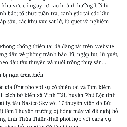
 khu vực có nguy cơ cao bị ảnh hưởng bởi lũ
ảnh báo; tổ chức tuần tra, canh gác tại các khu
p sâu, các khu vực sạt lở, lũ quét và nghiêm
Phòng chống thiên tai đã đăng tải trên Website
ớng dẫn về phòng tránh bão, lũ, ngập lụt, lũ quét,
neo đậu tàu thuyền và nuôi trồng thủy sản...
u bị nạn trên biển
 gia Ứng phó với sự cố thiên tai và Tìm kiếm
11 cách bờ biển xã Vinh Hải, huyện Phú Lộc tỉnh
 lý, tàu Nasico Sky với 17 thuyền viên do Bùi
) làm Thuyền trưởng bị hỏng máy và đề nghị hỗ
òng tỉnh Thừa Thiên-Huế phối hợp với cảng vụ
 pháp hỗ trợ giúp đỡ tàu bị nạn.