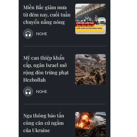
Miền Bắc giảm mưa
từ đêm nay, cuối tuần
chuyển nắng nóng
NGHE
Mỹ can thiệp khẩn
cấp, ngăn Israel mở
rộng đòn trừng phạt
Hezbollah
NGHE
Nga thông báo tấn
công căn cứ ngầm
của Ukraine