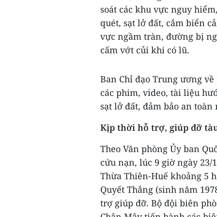
soát các khu vực nguy hiểm,
quét, sạt lở đất, cắm biển c
vực ngầm tràn, đường bị ngậ
cấm vớt củi khi có lũ.
Ban Chỉ đạo Trung ương về 
các phim, video, tài liệu hư
sạt lở đất, đảm bảo an toàn 
Kịp thời hỗ trợ, giúp đỡ tà
Theo Văn phòng Ủy ban Quốc
cứu nạn, lúc 9 giờ ngày 23/
Thừa Thiên-Huế khoảng 5 hải
Quyết Thắng (sinh năm 1978
trợ giúp đỡ. Bộ đội biên ph
Chân Mây tiến hành các biện