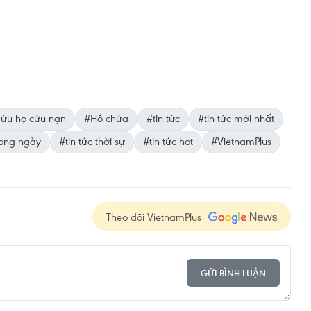
ứu họ cứu nạn
#Hồ chứa
#tin tức
#tin tức mới nhất
rong ngày
#tin tức thời sự
#tin tức hot
#VietnamPlus
Theo dõi VietnamPlus
GỬI BÌNH LUẬN