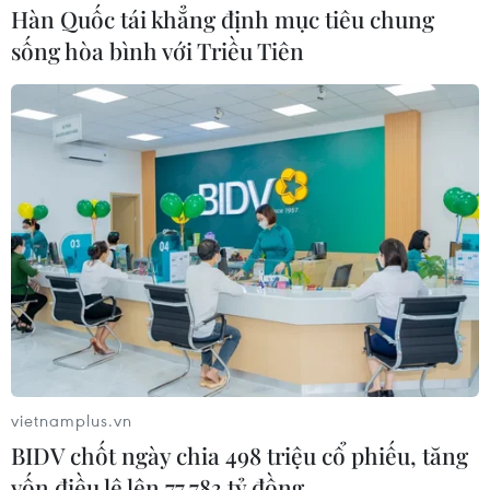
Hàn Quốc tái khẳng định mục tiêu chung
sống hòa bình với Triều Tiên
vietnamplus.vn
BIDV chốt ngày chia 498 triệu cổ phiếu, tăng
vốn điều lệ lên 77.783 tỷ đồng