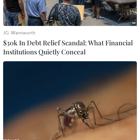
cao dịp Tết.
JG Wentworth
$30k In Debt Relief Scandal: What Financial
Institutions Quietly Conceal
Các Hãng hàng không sẽ được bổ sung thêm 10.000 ghế bay
mỗi ngày từ Thành phố Hồ Chí Minh đi đến các địa phương có
tỷ lệ đặt vé bay cao dịp Tết. (Ảnh: PV/Vietnam+)
Trên cơ sở đánh giá nhu cầu vận chuyển của
các hãng hàng không Việt Nam và năng lực
phục vụ của các đơn vị, để đáp ứng nhu cầu đi