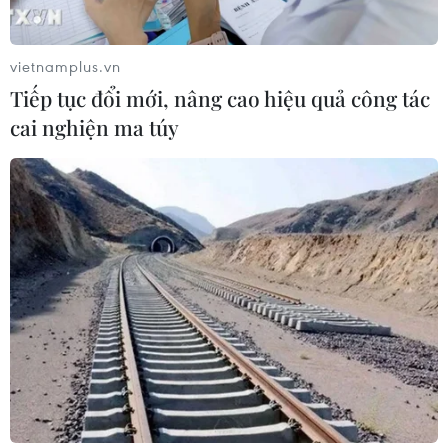
Xem thêm
vietnamplus.vn
Tiếp tục đổi mới, nâng cao hiệu quả công tác
cai nghiện ma túy
CƠ QUAN CHỦ QUẢN: THÔNG TẤN XÃ VIỆT NAM
Tổng Biên tập: TRẦN TIẾN DUẨN
Phó Tổng Biên tập: NGUYỄN THỊ TÁM, KHÚC THANH
THỦY
Sở hữu trí tuệ
Quy định sử dụng
RSS
Hỗ trợ
Ngôn ngữ
TTXVN