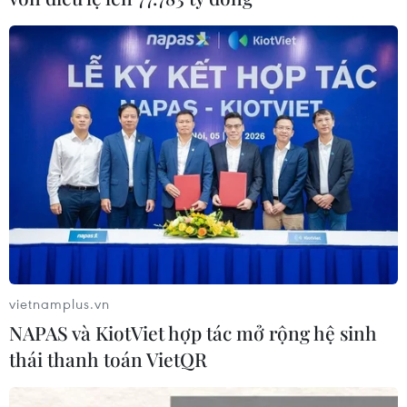
vietnamplus.vn
NAPAS và KiotViet hợp tác mở rộng hệ sinh
thái thanh toán VietQR