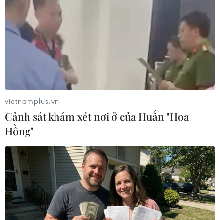
với Phật, về với Mẫu'
Vĩnh Phúc khai hội Tây Thiên năm
2024
HDBank tiếp tục nối những nhịp cầu yêu thương
tại miền sông nước Cửu Long
Cộng đồng người Việt tại Israel đón Xuân Quê
hương Giáp Thìn
vietnamplus.vn
Cảnh sát khám xét nơi ở của Huấn "Hoa
Lượng khách vẫn cao, ngành đường sắt chạy
Hồng"
thêm tàu Thống Nhất, Hải Phòng
TIN LIÊN QUAN