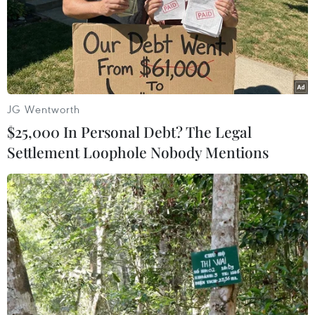
JG Wentworth
$25,000 In Personal Debt? The Legal
Settlement Loophole Nobody Mentions
Sân bay Tân Sơn Nhất sẽ đón khoảng
140.000 khách mỗi ngày dịp cao điểm Tết
22/12/2023 02:55
Cảng Hàng không Quốc tế Tân Sơn Nhất đã có kế