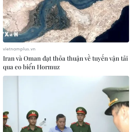
05/08/2026 09:21
Dự án đường bộ cao tốc Gia Nghĩa-
Chơn Thành "đội vốn" hơn 350 tỷ
đồng
05/08/2026 09:06
vietnamplus.vn
Iran và Oman đạt thỏa thuận về tuyến vận tải
Còn tồn tại, khiếm khuyết hệ thống
qua eo biển Hormuz
thu phí tại 5 Dự án cao tốc Bắc-Nam
05/08/2026 08:29
Cao tốc Khánh Hoà-Buôn Ma Thuột
sẽ hoàn thành, khai thác trong năm
nay
05/08/2026 07:14