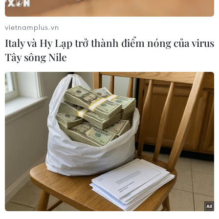
lại ngày càng tăng cao của người dân trong giai
đoạn cao điểm Tết Nguyên đán Giáp Thìn 2024,
vietnamplus.vn
Cục Hàng không Việt Nam đã quyết định tiếp
Italy và Hy Lạp trở thành điểm nóng của virus
tục điều chỉnh tham số điều phối giờ cất, hạ
Tây sông Nile
cánh (slot) lần 2 tại Cảng Hàng không Quốc tế
Tân Sơn Nhất.
Cụ thể, Cục Hàng không Việt Nam điều chỉnh
tăng tham số điều phối đường cất hạ cánh tại
Cảng Hàng không Quốc tế Tân Sơn Nhất các
khung giờ ban ngày (6 giờ-23 giờ 55) từ 44
slot/giờ thành 46 slot/giờ, các khung giờ đêm (0
giờ-5 giờ 55) từ 40 slot/giờ thành 42 slot/giờ,
trong giai đoạn từ ngày 1-21/2/2024 (tức từ ngày
22 tháng Chạp Quý Mão đến hết ngày 12 tháng
Giêng).