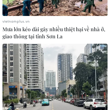
Bạc Liêu-Cà Mau giai đoạn 2026-
2030
06/08/2026 12:24
vietnamplus.vn
Mưa lớn kéo dài gây nhiều thiệt hại về nhà ở,
Tuyên Quang khẩn trương khắc
giao thông tại tỉnh Sơn La
phục sạt lở trên các tuyến giao thông
06/08/2026 11:54
Thi công trở lại dự án sửa chữa Quốc
lộ 30 sau phản ánh của TTXVN
06/08/2026 09:42
Hà Nội tăng tốc thi công
đường Vành đai 1 đoạn Hoàng Cầu-