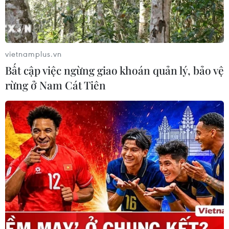
hoạch, lên phương án nhằm đáp ứng nhu cầu đi lại
của người dân cũng như đảm bảo an ninh, an toàn
bay.
vietnamplus.vn
Bất cập việc ngừng giao khoán quản lý, bảo vệ
rừng ở Nam Cát Tiên
Tăng lượt cất hạ cánh tại Sân bay Nội Bài,