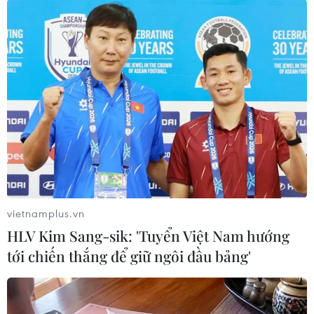
đoạn cao điểm Tết Nguyên đán Giáp Thìn 2024
sắp tới./.
(Vietnam+)
vietnamplus.vn
HLV Kim Sang-sik: 'Tuyển Việt Nam hướng
tới chiến thắng để giữ ngôi đầu bảng'