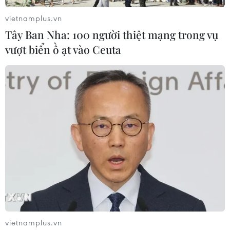
vietnamplus.vn
Tây Ban Nha: 100 người thiệt mạng trong vụ
Sẽ có hơn 1.800 chuyến bay đêm trong dịp
vượt biển ồ ạt vào Ceuta
cao điểm Tết Nguyên đán 2024
09/01/2024 02:29
Các cảng hàng không xây dựng phương án phục vụ,
bố trí nguồn nhân lực, đảm bảo cơ sở hạ tầng, trang
thiết bị, phương tiện, sẵn sàng phục vụ các chuyến bay
đêm dịp cao điểm Tết Nguyên đán 2024.
vietnamplus.vn