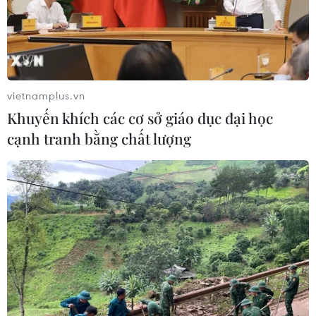
TIN CÙNG CHUYÊN MỤC
vietnamplus.vn
Nhanh chóng hoàn thiện dự
Khuyến khích các cơ sở giáo dục đại học
án kết nối vùng, sân bay Long Thành
cạnh tranh bằng chất lượng
06/08/2026 15:07
Sẽ thi công đồng loạt Dự án cao tốc
Vinh-Thanh Thủy trong tháng 9
06/08/2026 12:25
Chưa đầu tư mở rộng Quốc lộ 1 đoạn