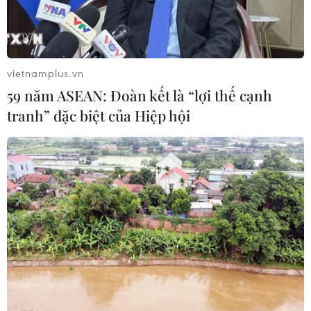
vietnamplus.vn
59 năm ASEAN: Đoàn kết là “lợi thế cạnh
tranh” đặc biệt của Hiệp hội
#Năng lượng mặt trời
#Đường sắt Anh
#Quang năng
#Đường ray
#Pin năng lượng Mặt trời
#điện năng
Anh