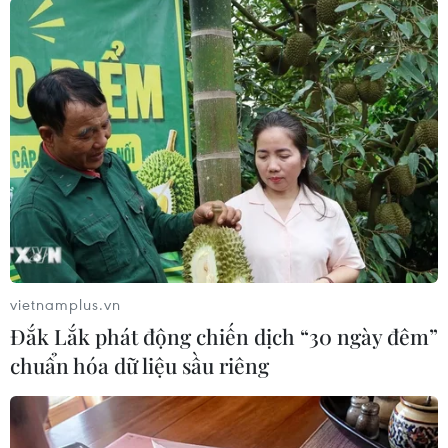
hệ thống nguồn xoay chiều 25kV.
Tương tự, dãy tấm pin năng lượng Mặt Trời có
thể sản xuất ra dòng điện một chiều 600-800V,
qua đó giúp giảm thiểu tính phức tạp cũng như
chi phí kết nối với đường ray như trong hệ
thống ray thứ ba.
Bên cạnh tính thân thiện với môi trường, hệ
thống pin năng lượng Mặt Trời còn có nhiều ưu
điểm khác.
Trước tiên, có rất nhiều diện tích đất không sử
vietnamplus.vn
dụng quanh các đường ray xe lửa, nơi các tấm
Đắk Lắk phát động chiến dịch “30 ngày đêm”
pin Mặt Trời có thể được lắp đặt.
chuẩn hóa dữ liệu sầu riêng
Các tấm pin này có thể phủ bóng lên thảm thực
vật, hạn chế sự phát triển của chúng, qua đó