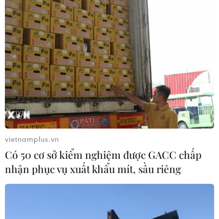
thủy điện dọc sông Mekong mà chú trọng phát triển
năng lượng tái tạo để đáp ứng nhu cầu điện đang tăng
mạnh tại nước này.
vietnamplus.vn
Có 50 cơ sở kiểm nghiệm được GACC chấp
nhận phục vụ xuất khẩu mít, sầu riêng
Năm xu thế sử dụng năng lượng tác động