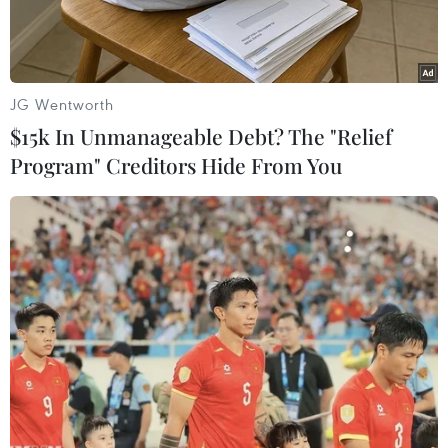
JG Wentworth
$15k In Unmanageable Debt? The "Relief
Program" Creditors Hide From You
Nước Anh có kế hoạch vận hành đường sắt bằng năng lượng
Mặt Trời. (Nguồn: theguardian.com)
Người dân London có thể không mấy để ý,
nhưng một dãy nhỏ các tấm pin năng lượng
Mặt Trời cạnh tuyến đường sắt tại Aldershot,
một thị trấn cách thủ đô London của nước Anh