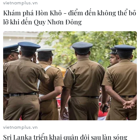
vietnamplus.vn
Khám phá Hòn Khô - điểm đến không thể bỏ
Thi công trở lại dự án sửa chữa Quốc
lỡ khi đến Quy Nhơn Đông
lộ 30 sau phản ánh của TTXVN
06/08/2026 09:42
Hà Nội tăng tốc thi công
đường Vành đai 1 đoạn Hoàng Cầu-
Voi Phục
06/08/2026 09:07
Đồng Nai yêu cầu đẩy nhanh tiến độ
dự án kết nối vùng, sân bay Long
Thành
vietnamplus.vn
06/08/2026 09:05
Sri Lanka triển khai quân đội sau làn sóng