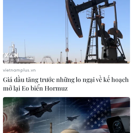
đến tương lai khí hậu
25/12/2019 05:10
IEA dự báo rằng các chính sách năng lượng mà các
quốc gia đang triển khai có thể là nguyên nhân khiến
lượng khí thải nhà kính toàn cầu tiếp tục gia tăng trong
20 năm tới.
vietnamplus.vn
Giá dầu tăng trước những lo ngại về kế hoạch
mở lại Eo biển Hormuz