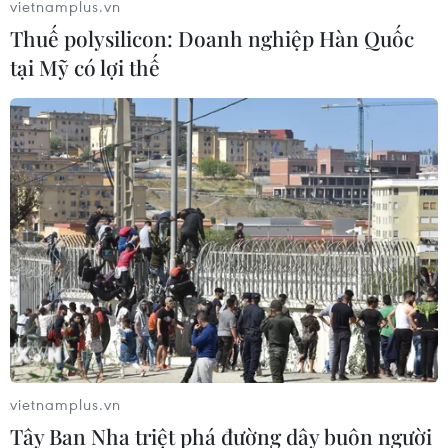
vietnamplus.vn
Thuế polysilicon: Doanh nghiệp Hàn Quốc
tại Mỹ có lợi thế
Năng lượng tái tạo cung cấp gần 50% sản
lượng điện toàn cầu vào 2050
03/10/2019 22:22
Cơ quan Thông tin Năng lượng Mỹ cho biết trong số
các nguồn năng lượng tái tạo, sản lượng điện Mặt Trời
sẽ có tốc độ tăng trưởng nhanh nhất, trong khi thủy điện
có tốc độ tăng trưởng chậm nhất.
vietnamplus.vn
Tây Ban Nha triệt phá đường dây buôn người