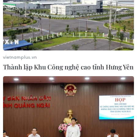
Bắc-Nam
07/08/2026 08:15
Xuất hiện các cung trượt sạt kèm
theo nhiều vết nứt, gãy tại Sơn La
07/08/2026 07:31
vietnamplus.vn
Thành lập Khu Công nghệ cao tỉnh Hưng Yên
Thu hồi 89 ha đất đấu giá chọn nhà
đầu tư công trình thành phố cảng
hàng không
07/08/2026 06:46
Cần xử lý dứt điểm việc tập kết gỗ ở
hành lang an toàn giao thông Quốc
lộ 22B