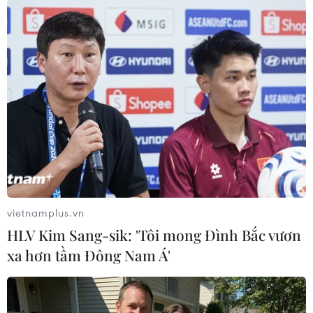
triệu chiếc trong năm qua./.
(TTXVN/Vietnam+)
vietnamplus.vn
HLV Kim Sang-sik: 'Tôi mong Đình Bắc vươn
xa hơn tầm Đông Nam Á'
#Tesla
#elon musk
#xe điện
#chuỗi cung ứng
#gián đoạn chuỗi cung ứng
Mỹ