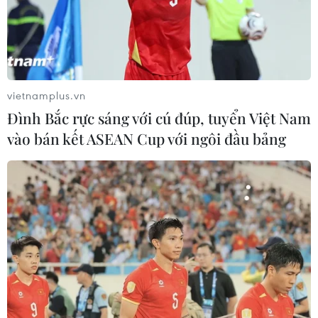
vietnamplus.vn
Đình Bắc rực sáng với cú đúp, tuyển Việt Nam
vào bán kết ASEAN Cup với ngôi đầu bảng
Hãng Tesla khánh thành siêu nhà máy ở
bang Texas của Mỹ
08/04/2022 02:23
Nhà máy trông giống như một câu lạc bộ ban đêm với