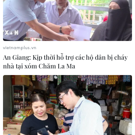
trường "bốc hơi" hơn 140 tỷ USD
24/07/2026 14:55
Sẽ ban hành quy chuẩn kỹ thuật đối
với trụ và trạm sạc xe điện trước 30/9
vietnamplus.vn
24/07/2026 11:01
An Giang: Kịp thời hỗ trợ các hộ dân bị cháy
nhà tại xóm Chăm La Ma
Tây Ban Nha trở thành “cứ điểm” xe
điện Trung Quốc tại châu Âu
24/07/2026 08:06
Bridgestone Việt Nam giới thiệu
dòng lốp hiệu suất cao thế hệ mới