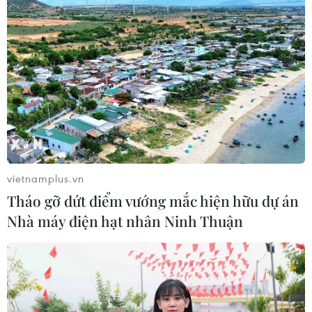
Triệu hồi để kiểm tra sản phẩm xe
môtô Honda CB1000 Hornet
29/07/2026 07:19
Nhà sản xuất ôtô Porsche cắt giảm
thêm 5.000 việc làm
27/07/2026 14:48
vietnamplus.vn
Tháo gỡ dứt điểm vướng mắc hiện hữu dự án
Trung Quốc đẩy mạnh chiến lược
Nhà máy điện hạt nhân Ninh Thuận
"toàn chuỗi" trong xuất khẩu xe năng
lượng mới
27/07/2026 11:16