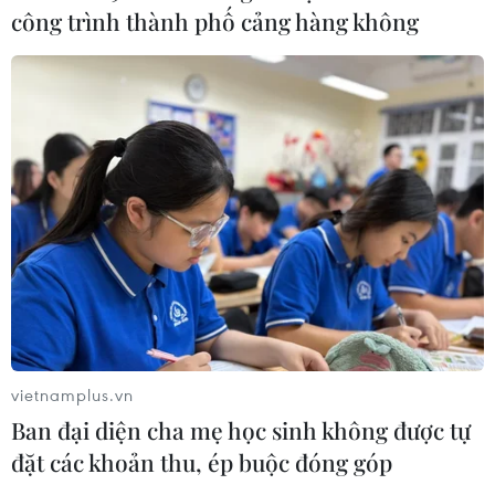
công trình thành phố cảng hàng không
CƠ QUAN CHỦ QUẢN: THÔNG TẤN XÃ VIỆT NAM
Tổng Biên tập: TRẦN TIẾN DUẨN
Phó Tổng Biên tập: NGUYỄN THỊ TÁM, KHÚC THANH
THỦY
Sở hữu trí tuệ
Quy định sử dụng
RSS
Hỗ trợ
Ngôn ngữ
TTXVN
Dịch vụ tin
Quảng cáo
Liên hệ
vietnamplus.vn
Ban đại diện cha mẹ học sinh không được tự
đặt các khoản thu, ép buộc đóng góp
Giấy phép số: 1374/GP-BTTTT do Bộ Thông tin và Truyền thông