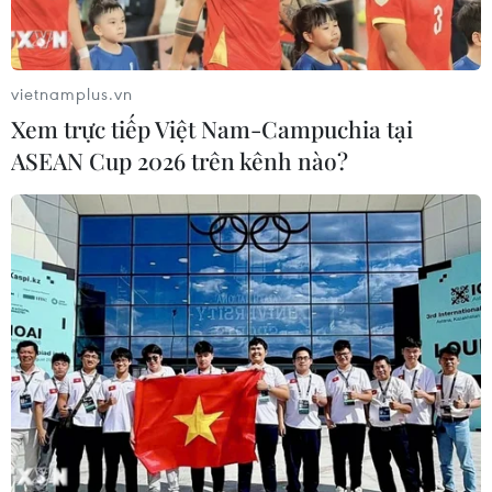
hai ánh sáng nổi bật đỏ và xanh, trong khi các thiết bị
máy móc và các mô hình của Tesla được trưng bày
giống như tác phẩm nghệ thuật trong bảo tàng.
vietnamplus.vn
Xem trực tiếp Việt Nam-Campuchia tại
ASEAN Cup 2026 trên kênh nào?
Tesla triệu hồi hàng trăm nghìn xe Model