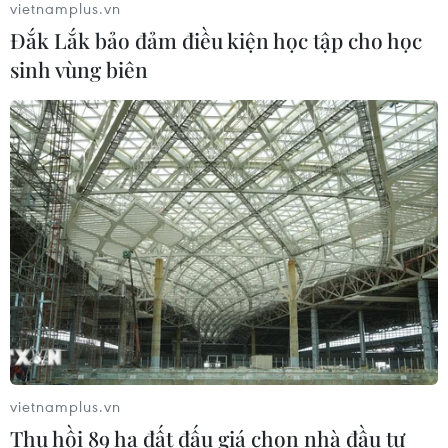
vietnamplus.vn
Đắk Lắk bảo đảm điều kiện học tập cho học
Mỹ buộc Tesla phải sửa lỗi đèn pha
sinh vùng biên
gây chói cho gần 20.000 xe
17/07/2026 05:42
Chính thức dừng đặt lịch đăng kiểm
xe ôtô qua ứng dụng trực tuyến
17/07/2026 02:25
Xem thêm
vietnamplus.vn
Thu hồi 89 ha đất đấu giá chọn nhà đầu tư