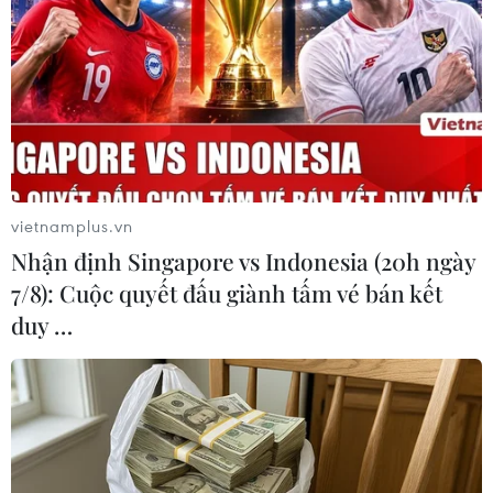
Tesla xuất xưởng hơn 1 triệu xe ôtô điện
trong năm tài chính 2021/2022
vietnamplus.vn
03/04/2022 07:38
Nhận định Singapore vs Indonesia (20h ngày
Từ tháng 4/2021-3/2022, Tesla giao 1,06 triệu chiếc EV,
7/8): Cuộc quyết đấu giành tấm vé bán kết
trong đó bàn giao hơn 310 chiếc EV chỉ trong quý
duy …
1/2022, cao hơn 67% so với cùng kỳ năm trước.