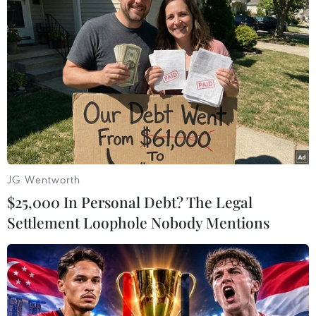
Theo dõi VietnamPlus
JG Wentworth
TIN LIÊN QUAN
$25,000 In Personal Debt? The Legal
Settlement Loophole Nobody Mentions