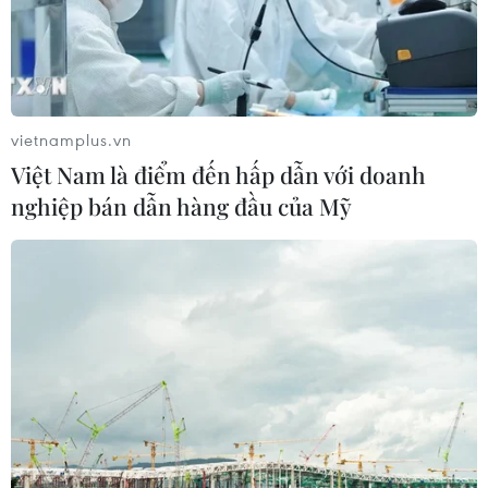
Mỹ truy tố đối tượng bị bắt tại sân
golf của Tổng thống Trump
05/08/2026 06:57
vietnamplus.vn
Việt Nam là điểm đến hấp dẫn với doanh
nghiệp bán dẫn hàng đầu của Mỹ
Mỹ cấm xuất khẩu vật liệu pin tái chế
và phế liệu vonfram trong một năm
05/08/2026 06:53
Brazil hạ cấp quan hệ với Argentina,
căng thẳng ngoại giao với Mỹ
05/08/2026 03:55