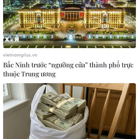
22/03/2023 06:25
Chủ tịch Đại Hội đồng Liên hợp quốc ví phân biệt chủng
tộc như "một loại virus, có thể biến đổi và thích nghi
trong những bối cảnh và thời điểm khác nhau" và hàng
năm đều có một hình thức mới.
vietnamplus.vn
Bắc Ninh trước “ngưỡng cửa” thành phố trực
thuộc Trung ương