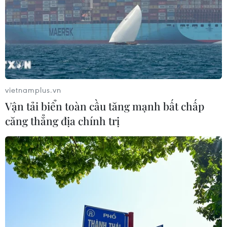
TIN CÙNG CHUYÊN MỤC
vietnamplus.vn
Người từng là luật sư riêng của Tổng
Vận tải biển toàn cầu tăng mạnh bất chấp
thống Trump trở thành Bộ trưởng Tư
căng thẳng địa chính trị
pháp Mỹ
08/08/2026 23:28
Thượng viện Mỹ thông qua luật ngân
sách tránh nguy cơ chính phủ đóng
cửa
08/08/2026 13:31