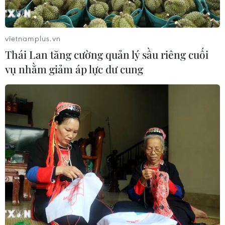
vietnamplus.vn
Thái Lan tăng cường quản lý sầu riêng cuối
vụ nhằm giảm áp lực dư cung
Tổng thống Mỹ lập nhóm liên ngành
chống phân biệt chủng tộc
13/12/2022 07:01
Tổng thống Biden đã giao nhiệm vụ cho nhóm liên
ngành này và chương trình nghị sự đầu tiên của nhóm
là phát triển chiến lược quốc gia chống chủ nghĩa bài
Do Thái.