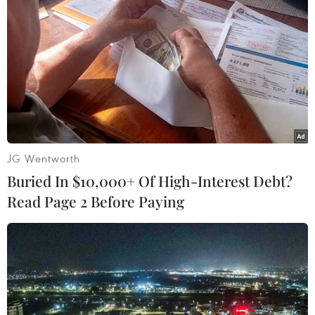
TIN LIÊN QUAN
JG Wentworth
Buried In $10,000+ Of High-Interest Debt?
Read Page 2 Before Paying
Liên hợp quốc kêu gọi xóa bỏ mọi hình
thức phân biệt chủng tộc