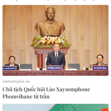
Quốc hội
07/08/2026 00:25
Mexico triển khai hàng nghìn binh sỹ
bảo vệ các vùng trồng bơ trọng điểm
07/08/2026 00:09
Mỹ: Lãi suất thế chấp tăng lên mức
cao nhất kể từ tháng Bảy năm ngoái
07/08/2026 00:05
vietnamplus.vn
Chủ tịch Quốc hội Lào Xaysomphone
Phomvihane từ trần
Mỹ siết chặt quyền công dân theo nơi
sinh, mở rộng chống “du lịch sinh