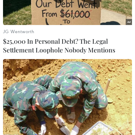
JG Wentworth
$25,000 In Personal Debt? The Legal
Settlement Loophole Nobody Mentions
Thống đốc bang California của Mỹ, ông Gavin Newsom.
(Nguồn: CNN)
Ngày 10/2, Thống đốc bang California của Mỹ,
ông Gavin Newsom hối thúc người dân hành
động chống nạn phân biệt chủng tộc.
Lời kêu gọi này được đưa ra trong khi ông cùng