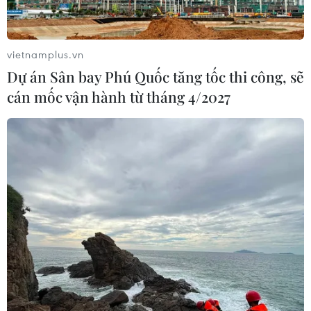
Xem thêm
vietnamplus.vn
Dự án Sân bay Phú Quốc tăng tốc thi công, sẽ
cán mốc vận hành từ tháng 4/2027
CƠ QUAN CHỦ QUẢN: THÔNG TẤN XÃ VIỆT NAM
Tổng Biên tập: TRẦN TIẾN DUẨN
Phó Tổng Biên tập: NGUYỄN THỊ TÁM, KHÚC THANH
THỦY
Sở hữu trí tuệ
Quy định sử dụng
RSS
Hỗ trợ
Ngôn ngữ
TTXVN