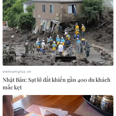
#Phân biệt chủng tộc
#Tết Nguyên đán
#Thống đốc bang California
Mỹ
vietnamplus.vn
Nhật Bản: Sạt lở đất khiến gần 400 du khách
mắc kẹt
Theo dõi VietnamPlus