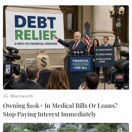
phân biệt chủng tộc trước đây và hiện nay, cũng
như đấu tranh vì “sự an toàn và gắn kết” của
toàn thể người dân.
Để mừng Tết Nguyên đán, California tổ chức
nhiều hoạt động sôi nổi như diễu hành, múa
lân. Lễ diễu hành tại Khu phố Tàu (Chinatown)
ở thành phố San Francisco hàng năm thu hút
hàng nghìn người tham gia nhân dịp Tết
Nguyên đán./.
(TTXVN/Vietnam+)
JG Wentworth
Owning $10k+ In Medical Bills Or Loans?
Stop Paying Interest Immediately