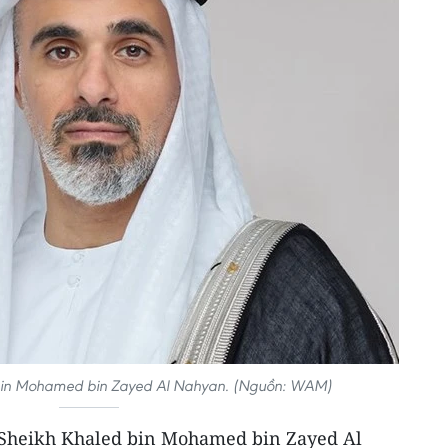
 bin Mohamed bin Zayed Al Nahyan. (Nguồn: WAM)
i Sheikh Khaled bin Mohamed bin Zayed Al