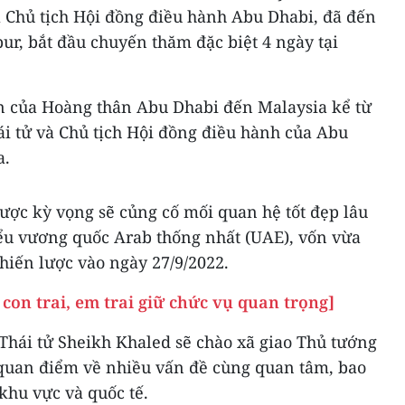
à Chủ tịch Hội đồng điều hành Abu Dhabi, đã đến
r, bắt đầu chuyến thăm đặc biệt 4 ngày tại
n của Hoàng thân Abu Dhabi đến Malaysia kể từ
i tử và Chủ tịch Hội đồng điều hành của Abu
a.
ược kỳ vọng sẽ củng cố mối quan hệ tốt đẹp lâu
iểu vương quốc Arab thống nhất (UAE), vốn vừa
hiến lược vào ngày 27/9/2022.
on trai, em trai giữ chức vụ quan trọng]
Thái tử Sheikh Khaled sẽ chào xã giao Thủ tướng
quan điểm về nhiều vấn đề cùng quan tâm, bao
hu vực và quốc tế.