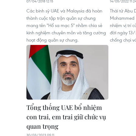
07/04/2018 12:15
14/05/2022 11:2
Các binh sỹ UAE và Malaysia đã hoàn
Thái tử Abu 
thành cuộc tập trận quân sự chung
Mohammed bi
mang tên "Hổ sa mạc 5" nhằm chia sẻ
nhiệm vị trí 
kinh nghiệm chuyên môn và tăng cường
đời ngày 13/
hoạt động quân sự chung.
chống chọi vớ
Tổng thống UAE bổ nhiệm
con trai, em trai giữ chức vụ
quan trọng
30/03/2023 05:11