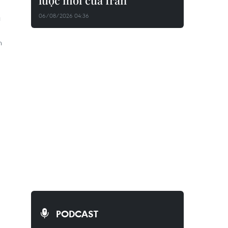
lược mới của Iran
06/08/2026 04:36
u
h
PODCAST