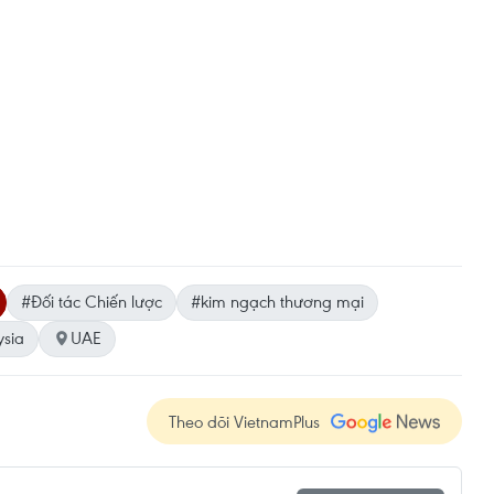
#Đối tác Chiến lược
#kim ngạch thương mại
sia
UAE
Theo dõi VietnamPlus