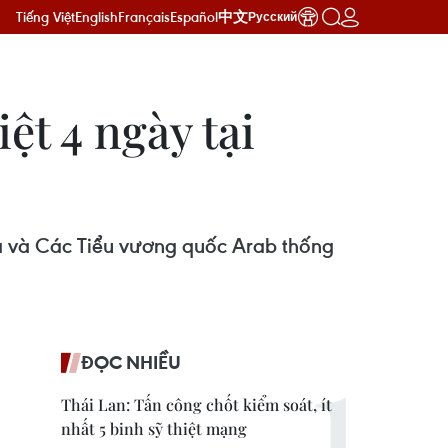
Tiếng Việt
English
Français
Español
中文
Русский
ệt 4 ngày tại
ia và Các Tiểu vương quốc Arab thống
ĐỌC NHIỀU
Thái Lan: Tấn công chốt kiểm soát, ít
nhất 5 binh sỹ thiệt mạng