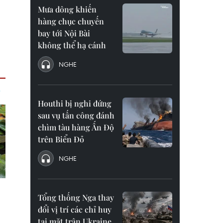
Mưa dông khiến
hàng chục chuyến
bay tới Nội Bài
không thể hạ cánh
NGHE
Houthi bị nghi đứng
sau vụ tấn công đánh
chìm tàu hàng Ấn Độ
trên Biển Đỏ
NGHE
Tổng thống Nga thay
đổi vị trí các chỉ huy
tại mặt trận Ukraine