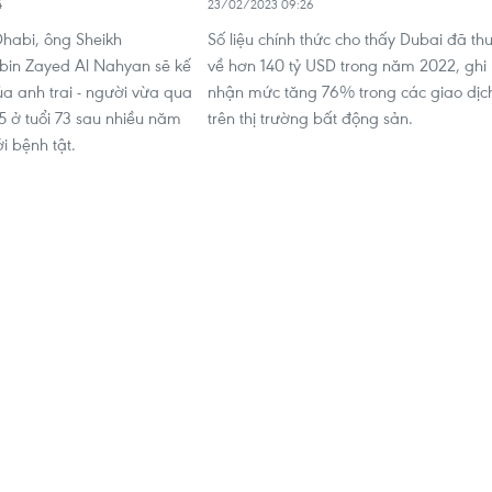
4
23/02/2023 09:26
Dhabi, ông Sheikh
Số liệu chính thức cho thấy Dubai đã th
n Zayed Al Nahyan sẽ kế
về hơn 140 tỷ USD trong năm 2022, ghi
của anh trai - người vừa qua
nhận mức tăng 76% trong các giao dịc
5 ở tuổi 73 sau nhiều năm
trên thị trường bất động sản.
i bệnh tật.