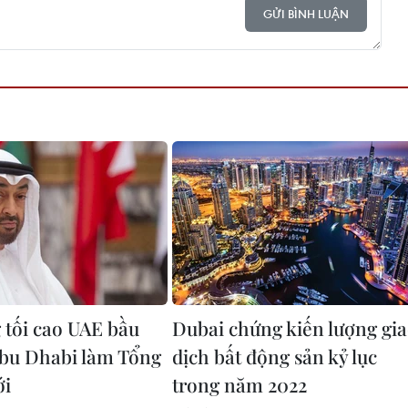
GỬI BÌNH LUẬN
 tối cao UAE bầu
Dubai chứng kiến lượng gi
Abu Dhabi làm Tổng
dịch bất động sản kỷ lục
ới
trong năm 2022