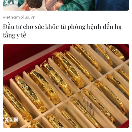
vietnamplus.vn
Đầu tư cho sức khỏe từ phòng bệnh đến hạ
tầng y tế
TIN CÙNG CHUYÊN MỤC