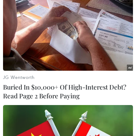
JG Wentworth
Buried In $10,000+ Of High-Interest Debt?
Read Page 2 Before Paying
#Thâm hụt thương mại
#Kinh tế Mỹ
#Bộ Thương mại Mỹ
Mỹ