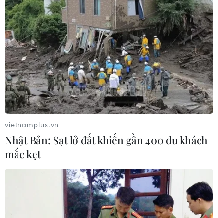
vietnamplus.vn
Nhật Bản: Sạt lở đất khiến gần 400 du khách
mắc kẹt