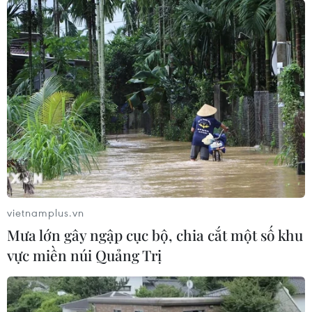
26/09/2023 11:23
Xuất khẩu của Thái Lan trong tháng 8 đã tăng 2,6% so
với cùng kỳ và là mức tăng đầu tiên trong 11 tháng, báo
hiệu sự phục hồi của động lực kinh tế quan trọng này
của Thái Lan từ nay đến cuối năm.
vietnamplus.vn
Mưa lớn gây ngập cục bộ, chia cắt một số khu
vực miền núi Quảng Trị