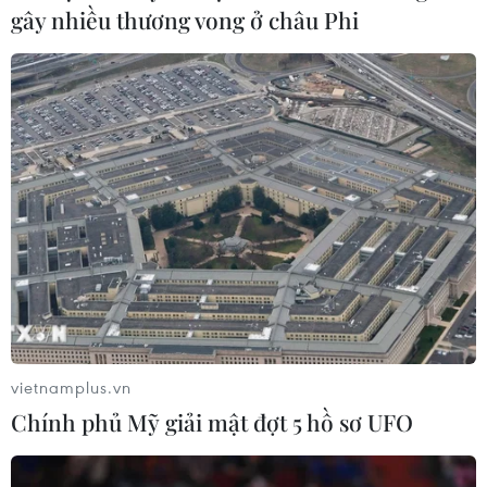
trước khi thuế quan mới của Mỹ có
gây nhiều thương vong ở châu Phi
hiệu lực
09/08/2026 02:03
Khoa học công nghệ sẽ trở thành
động lực mới của quan hệ Việt Nam-
Australia
09/08/2026 02:01
Thị trường vaccine thế giới chuyển
hướng sang người cao tuổi
08/08/2026 15:01
vietnamplus.vn
Chính phủ Mỹ giải mật đợt 5 hồ sơ UFO
Chuyên gia Nhật Bản nói Việt Nam
nên ưu tiên sản xuất và đóng gói chip