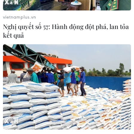
vietnamplus.vn
Nghị quyết số 57: Hành động đột phá, lan tỏa
kết quả
Kim ngạch nhập khẩu đi xuống, thâm hụt
thương mại của Mỹ giảm
08/08/2023 15:01
Số liệu do Bộ Thương mại Mỹ công bố ngày 8/8 cho
thấy tổng thâm hụt thương mại của Mỹ trong tháng Sáu
là 65,5 tỷ USD, giảm so với con số 68,3 tỷ trong tháng
Năm vừa qua.