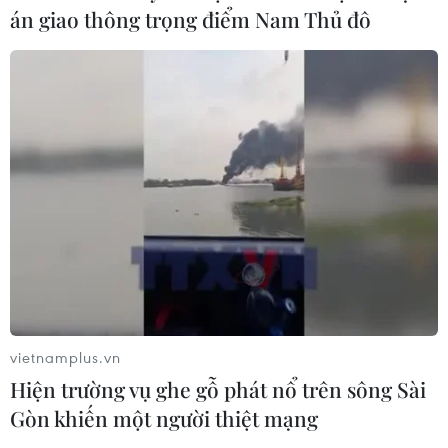
hợp cảng biển 18 tỷ USD tại Quảng
án giao thông trọng điểm Nam Thủ đô
Ninh
07/08/2026 08:33
Canh tác biển - động lực mới cho
kinh tế biển Việt Nam
07/08/2026 08:14
Xem thêm
vietnamplus.vn
Hiện trường vụ ghe gỗ phát nổ trên sông Sài
Gòn khiến một người thiệt mạng
CƠ QUAN CHỦ QUẢN: THÔNG TẤN XÃ VIỆT NAM