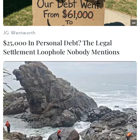
JG Wentworth
$25,000 In Personal Debt? The Legal
Settlement Loophole Nobody Mentions
Container hàng hóa được xếp tại cảng Long Beach, California,
Mỹ. (Ảnh: AFP/TTXVN)
Theo số liệu được công bố ngày 5/10 của Bộ
Thương mại Mỹ, xuất khẩu gia tăng đã giúp làm
giảm thâm hụt thương mại của Mỹ trong tháng
Tám xuống mức thấp nhất kể từ cuối năm 2020.