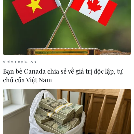
Theo dõi VietnamPlus
TIN LIÊN QUAN
vietnamplus.vn
Bạn bè Canada chia sẻ về giá trị độc lập, tự
chủ của Việt Nam