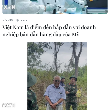
Việt Nam khẳng định vị thế tại triển
lãm thương mại quốc tế của Ấn Độ
vietnamplus.vn
07/08/2026 23:08
Việt Nam là điểm đến hấp dẫn với doanh
nghiệp bán dẫn hàng đầu của Mỹ
Ngân hàng Trung ương Trung Quốc
mua thêm 20 tấn vàng trong tháng 7
07/08/2026 15:21
Chuyên gia quốc tế đánh giá tích cực
về tiền đồng của Việt Nam
07/08/2026 12:46