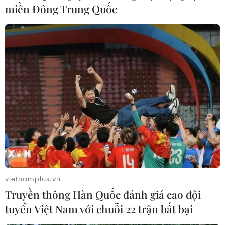
17/8 cho thấy xuất khẩu của nước này đạt tổng cộng
miền Đông Trung Quốc
8.725 tỷ yen (59,6 tỷ USD) vào tháng trước.
vietnamplus.vn
Truyền thông Hàn Quốc đánh giá cao đội
Xuất khẩu của Thái Lan tăng lần đầu tiên
tuyển Việt Nam với chuỗi 22 trận bất bại
trong 11 tháng