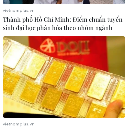
TIN LIÊN QUAN
vietnamplus.vn
Thành phố Hồ Chí Minh: Điểm chuẩn tuyển
sinh đại học phân hóa theo nhóm ngành
TP.HCM: Gần 2.300 tỷ đồng đăng ký ủng
hộ mua vaccine phòng, chống dịch
14/06/2021 13:53
vietnamplus.vn