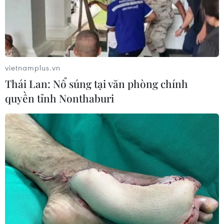
có 5.000 ca mắc để lên kế hoạch ứng phó.
vietnamplus.vn
Thái Lan: Nổ súng tại văn phòng chính
quyền tỉnh Nonthaburi