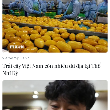
Các tổ chức, DN và người dân TP.HCM
vietnamplus.vn
tiếp tục ủng hộ phòng, chống dịch
Trái cây Việt Nam còn nhiều dư địa tại Thổ
16/06/2021 08:40
Nhĩ Kỳ
Cho đến nay, tổng số tiền đăng ký ủng hộ mua vaccine
phòng COVID-19 từ các doanh nghiệp, đơn vị, cá nhân
tại Thành phố Hồ Chí Minh là hơn 2.300 tỷ đồng.