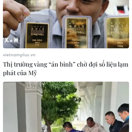
vietnamplus.vn
Thị trường vàng “án binh” chờ đợi số liệu lạm
phát của Mỹ
TP.HCM cần đẩy nhanh tốc độ xét
nghiệm, sớm tìm ra F0 trong cộng đồng
16/06/2021 14:38
Theo Thứ trưởng Nguyễn Trường Sơn, TP.HCM đã có
hơn 1.000 ca mắc trong cộng đồng, đây cũng là thời
điểm Thành phố cần chuẩn bị kịch bản cho tình huống