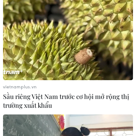
vietnamplus.vn
Sầu riêng Việt Nam trước cơ hội mở rộng thị
TIN CÙNG CHUYÊN MỤC
trường xuất khẩu
Chuyên gia đề xuất mô hình ba lớp
phát triển ngành bán dẫn Việt Nam
10/08/2026 10:56