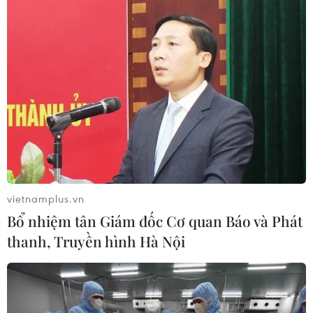
TP.HCM có thêm một bệnh viện chuyên
điều trị bệnh nhân COVID-19
16/06/2021 05:47
Bệnh viện Trưng Vương ở Thành phố Hồ Chí Minh, có
quy mô 1.000 giường bệnh, đã sẵn sàng chuyển đổi
công năng để trở thành nơi tiếp nhận điều trị bệnh nhân
vietnamplus.vn
COVID-19.
Bổ nhiệm tân Giám đốc Cơ quan Báo và Phát
thanh, Truyền hình Hà Nội