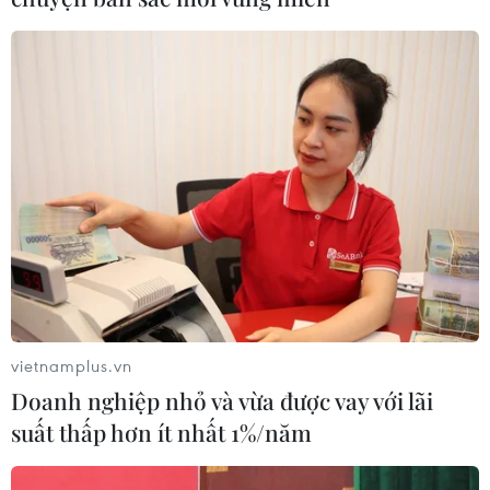
TP.HCM tận dụng 2 tuần giãn cách tiếp
theo để kiểm soát mầm bệnh
14/06/2021 13:53
Phó Giám đốc Sở Y tế Thành phố Hồ Chí Minh cho rằng
việc tiếp tục giãn cách xã hội toàn thành phố trong hai
tuần nữa là rất cần thiết để giải quyết căn cơ tình trạng
lây lan mầm bệnh trong cộng đồng.
vietnamplus.vn
Doanh nghiệp nhỏ và vừa được vay với lãi
suất thấp hơn ít nhất 1%/năm