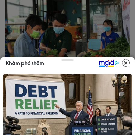
Khám phá thêm
Các lực lượng thanh niên hỗ trợ người dân mua sắm thực
phẩm tại “Gian hàng 0 đồng” ở phường Sơn Kỳ, quận Tân
Phú. (Ảnh: Hồng Giang/TTXVN)
Chị Lê Thị Hiệp (trú tại xã Hiệp Phước, huyện
Nhà Bè) cho biết, từ khi các bạn thanh niên tình