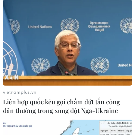
07/08/2026 05:03
Kiểm soát rác thải từ nguồn - Giải
pháp bảo vệ kênh rạch TP Hồ Chí
Minh trong mùa mưa
07/08/2026 04:47
Khắc phục “thẻ vàng” IUU ở Vĩnh
Long: Siết chặt quản lý nghề cá
07/08/2026 04:41
vietnamplus.vn
Liên hợp quốc kêu gọi chấm dứt tấn công
Miền Bắc giảm mưa từ đêm
dân thường trong xung đột Nga-Ukraine
nay, cuối tuần chuyển nắng nóng
07/08/2026 04:41