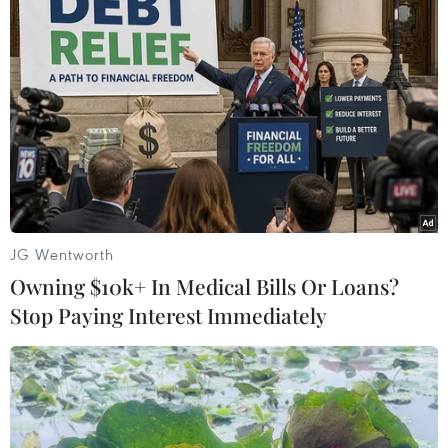
Sáu nạn nhân bị suy hô hấp trong vụ ngạt khí tại quán
karaoke ở Quảng Ninh đều trong tình trạng rất nguy
kịch, chưa thể tiên lượng.
JG Wentworth
Owning $10k+ In Medical Bills Or Loans?
Stop Paying Interest Immediately