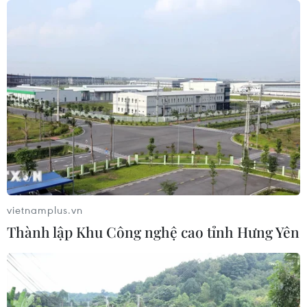
06/08/2026 15:34
Khởi tố đối tượng giả danh Công an,
lừa đảo "chạy án" tại Đắk Lắk
06/08/2026 15:07
Xem thêm
vietnamplus.vn
Thành lập Khu Công nghệ cao tỉnh Hưng Yên
CƠ QUAN CHỦ QUẢN: THÔNG TẤN XÃ VIỆT NAM
Tổng Biên tập: TRẦN TIẾN DUẨN