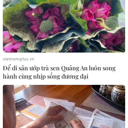
vietnamplus.vn
Để di sản ướp trà sen Quảng An luôn song
hành cùng nhịp sống đương đại