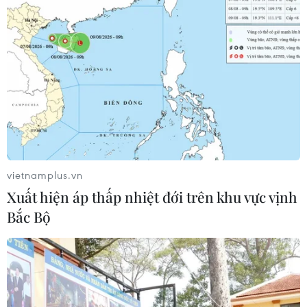
Tiến "Bịp" hầu tòa trong vụ
án tổ chức sử dụng trái phép chất ma
túy
07/08/2026 04:40
Cần xử lý dứt điểm việc tập kết gỗ ở
hành lang an toàn giao thông Quốc
lộ 22B
vietnamplus.vn
07/08/2026 04:31
Xuất hiện áp thấp nhiệt đới trên khu vực vịnh
Bắc Bộ
Phó Thủ tướng Phạm Thị Thanh Trà
dự lễ khởi công xây Trường THPT
Nam Đàn 1
07/08/2026 04:30