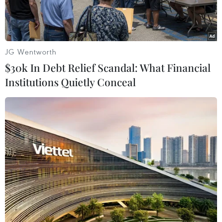
JG Wentworth
$30k In Debt Relief Scandal: What Financial
Institutions Quietly Conceal
Quán karaoke, nơi xảy ra vụ ngạt khí. (Ảnh: Văn
Đức/Vietnam+)
Sáng 10/9, anh Nguyễn Văn Kỷ (23 tuổi, trú tại
xã Phú Hải, huyện Hải Hà, Quảng Ninh), nạn