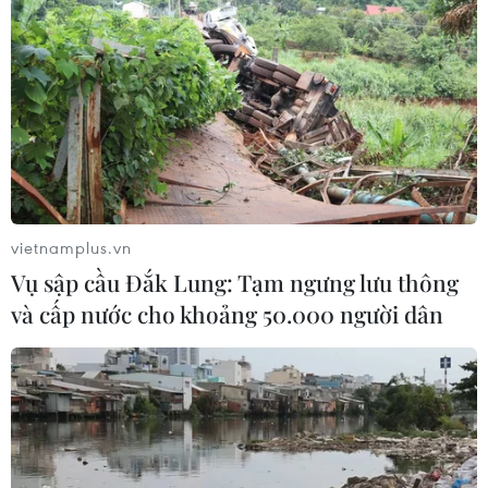
Phó Tổng Biên tập: NGUYỄN THỊ TÁM, KHÚC THANH
THỦY
Sở hữu trí tuệ
Quy định sử dụng
RSS
Hỗ trợ
Ngôn ngữ
TTXVN
Dịch vụ tin
Quảng cáo
vietnamplus.vn
Liên hệ
Vụ sập cầu Đắk Lung: Tạm ngưng lưu thông
và cấp nước cho khoảng 50.000 người dân
Giấy phép số: 1374/GP-BTTTT do Bộ Thông tin và Truyền thông
cấp ngày 11/9/2008.
Quảng cáo: Phó TBT Nguyễn Thị Tám: 093.5958688, Email:
tamvna@gmail.com
Điện thoại: (024) 39411349 - (024) 39411348, Fax: (024)