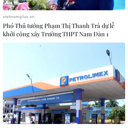
người mất tích do mưa lũ
07/08/2026 03:04
vietnamplus.vn
Phó Thủ tướng Phạm Thị Thanh Trà dự lễ
khởi công xây Trường THPT Nam Đàn 1
Hà Nội cảnh báo về việc sử dụng tế
bào gốc trong khám chữa bệnh, làm
đẹp
07/08/2026 03:03
Khẩn trương phân luồng giao thông
sau vụ sạt lở trên tuyến ĐT161 ở Lào
Cai
07/08/2026 02:37
Thắp lên hy vọng cho bệnh nhân