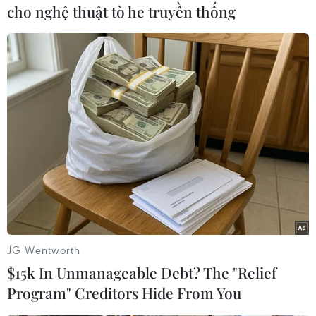
cho nghệ thuật tò he truyền thống
#Quảng Ninh
#Hạ Long
#Bãi Cháy
#Quán karaoke
#Bệnh viện Bạch Mai
#Bệnh viện đa khoa
#Ngạt khí
#Hôn mê
Quảng Ninh
Theo dõi VietnamPlus
JG Wentworth
$15k In Unmanageable Debt? The "Relief
Program" Creditors Hide From You