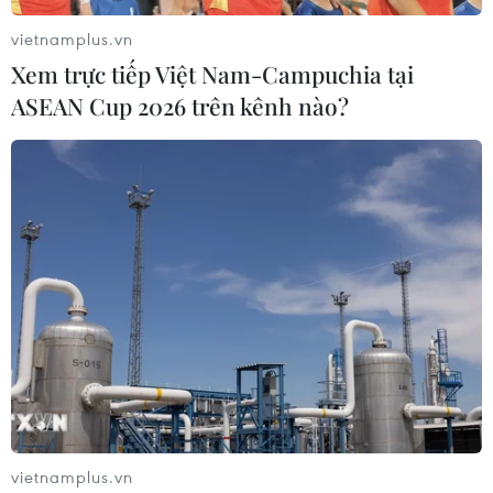
vietnamplus.vn
Xem trực tiếp Việt Nam-Campuchia tại
ASEAN Cup 2026 trên kênh nào?
Thổ Nhĩ Kỳ đàm phán với các bên ở Sudan
để chấm dứt xung đột
19/04/2023 23:43
Ngoại trưởng Thổ Nhĩ Kỳ cho biết Thổ Nhĩ Kỳ hy vọng
các bên tại Sudan sẽ đạt được lệnh ngừng bắn vào
ngày 20/4 do lễ Eid al-Fitr của năm nay sẽ diễn ra sớm.
vietnamplus.vn