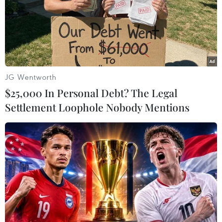
JG Wentworth
$25,000 In Personal Debt? The Legal
Settlement Loophole Nobody Mentions
#Thổ Nhĩ Kỳ
#Sudan
#Trung gian hòa giải
#Bộ Ngoại giao Ấn Độ
#Tiến trình hòa đàm
Sudan
Thổ Nhĩ Kỳ