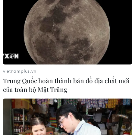
Tư lệnh quân đội Sudan tuyên bố chắc
nịch không đàm phán với RSF
20/04/2023 23:19
Bộ Ngoại giao Sudan ra tuyên bố nêu rõ tất cả các cuộc
hòa giải quốc gia, khu vực và quốc tế nhằm thuyết phục
RSF hợp nhất với các lực lượng vũ trang đều thất bại.
vietnamplus.vn
Trung Quốc hoàn thành bản đồ địa chất mới
của toàn bộ Mặt Trăng