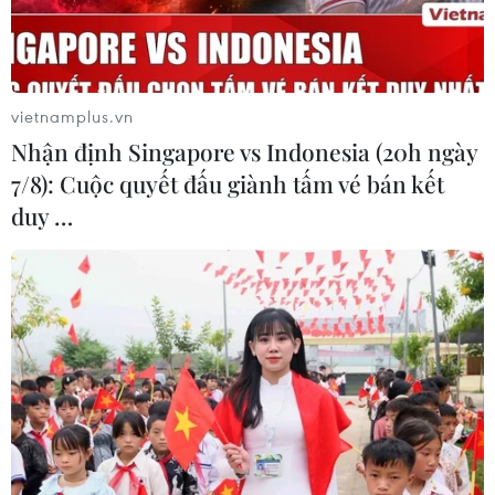
Theo dõi VietnamPlus
vietnamplus.vn
Nhận định Singapore vs Indonesia (20h ngày
7/8): Cuộc quyết đấu giành tấm vé bán kết
duy …
TIN LIÊN QUAN