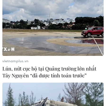
Dịch Ebola: Số ca tử vong ở châu Phi
tăng lên hơn 1.000 người
22/07/2026 22:56
Tỷ phú Bill Gates nhấn mạnh tầm
quan trọng của đầu tư vào con người
và công nghệ
vietnamplus.vn
22/07/2026 06:02
Lún, nứt cục bộ tại Quảng trường lớn nhất
Tây Nguyên “đã được tính toán trước”
Xem thêm