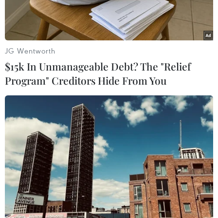
JG Wentworth
$15k In Unmanageable Debt? The "Relief
Program" Creditors Hide From You
Xe quân sự của Lực lượng hỗ trợ nhanh (RSF) Sudan gác bên
ngoài một tòa nhà ở phía Nam thủ đô Khartoum, Sudan ngày
17/4/2023. (Ảnh: AFP/TTXVN)
Tổng thống Thổ Nhĩ Kỳ Recep Tayyip Erdogan
ngày 20/4 đã đề nghị làm trung gian cho tiến