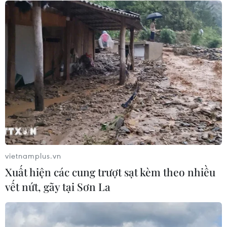
Điện mừng kỷ niệm lần thứ 74 Ngày
Quốc khánh Cộng hòa Arab Ai Cập
24/07/2026 00:00
Thảm sát ở Tây Bắc Nigeria, ít nhất
24 người đã thiệt mạng
23/07/2026 22:47
vietnamplus.vn
Xuất hiện các cung trượt sạt kèm theo nhiều
Dịch tả bùng phát nghiêm trọng tại
vết nứt, gãy tại Sơn La
Nigeria, hàng trăm người tử vong
23/07/2026 07:23