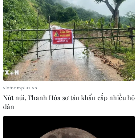
20/04/2023 13:09
Ngoại trưởng Indonesia Retno Marsudi cho hay việc
chuẩn bị sơ tán đang tiếp tục được hoàn thiện trong khi
chờ đợi thời điểm thích hợp và cân nhắc đến sự an toàn
của các công dân Indonesia.
vietnamplus.vn
Nứt núi, Thanh Hóa sơ tán khẩn cấp nhiều hộ
dân