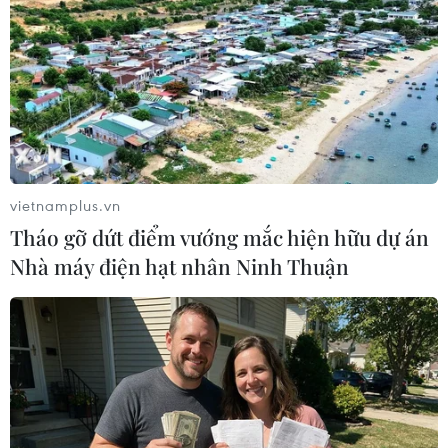
Trong khi đó, các tổ chức nhân đạo của Liên
hợp quốc cho biết người dân Sudan đang cạn
kiệt lương thực, nhiên liệu và các nguồn cung
cấp thiết yếu khác, đồng thời hệ thống chăm sóc
sức khỏe ở nước này có nguy cơ sụp đổ.
Văn phòng điều phối các vấn đề nhân đạo của
vietnamplus.vn
Liên hợp quốc (OCHA) cho biết thêm: “Chúng tôi
Tháo gỡ dứt điểm vướng mắc hiện hữu dự án
rất cần một lệnh ngừng bắn nhân đạo để những
Nhà máy điện hạt nhân Ninh Thuận
thường dân bị thương và bị bệnh có thể đến
bệnh viện. Người dân ở thủ đô Khartoum đã
không thể rời khỏi nhà một cách an toàn để
mua thực phẩm và các nhu yếu phẩm khác
trong nhiều ngày nay"./.
(TTXVN/Vietnam)