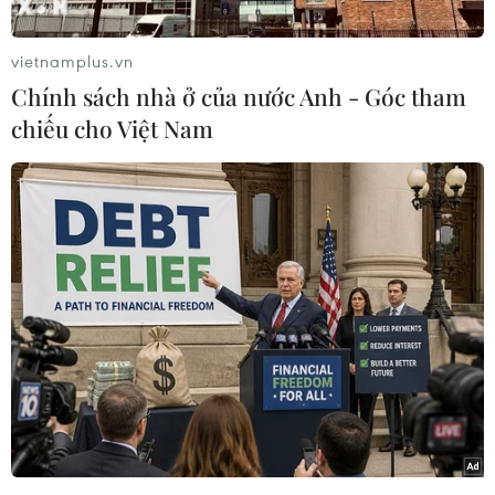
trình hòa đàm giữa các bên đối địch ở Sudan.
Phóng viên TTXVN tại Trung Đông và Bắc Phi
vietnamplus.vn
dẫn tuyên bố của Phủ Tổng thống Thổ Nhĩ Kỳ
Chính sách nhà ở của nước Anh - Góc tham
cho biết ông Erdogan đã tiến hành những cuộc
chiếu cho Việt Nam
điện đàm riêng rẽ với Tướng Abdel Fattah al-
Burhan, Chủ tịch Hội đồng Chủ quyền Chuyển
tiếp Sudan kiêm Tổng tư lệnh Các lực lượng Vũ
trang Sudan, và Tướng Mohamed Hamdan
Dagalo - Phó Chủ tịch Hội đồng Chủ quyền
Chuyển tiếp Sudan đồng thời là chỉ huy Các lực
lượng hỗ trợ nhanh (RSF).
Trong 2 cuộc điện đàm, Tổng thống Erdogan
nhấn mạnh với các nhà lãnh đạo Sudan rằng
Thổ Nhĩ Kỳ ngay từ đầu luôn ủng hộ một cách
chân thành quá trình chuyển tiếp ở Sudan.