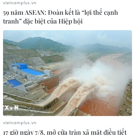
vietnamplus.vn
tin giả
59 năm ASEAN: Đoàn kết là “lợi thế cạnh
26/07/2026 14:50
tranh” đặc biệt của Hiệp hội
"Siêu quần thể" cá voi lưng gù đối
mặt rủi ro hàng hải
26/07/2026 10:27
"Cửa ngõ" để Việt Nam tiến vào thị
trường Tây Phi
26/07/2026 08:55
Nam Phi: Máy bay "hạ cánh" giữa
vietnamplus.vn
trung tâm thương mại lớn nhất
17 giờ ngày 7/8, mở cửa tràn xả mặt điều tiết
Johannesburg