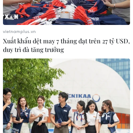
vietnamplus.vn
Xuất khẩu dệt may 7 tháng đạt trên 27 tỷ USD,
duy trì đà tăng trưởng
#thời tiết
#mưa phùn
#ông Công-ông Táo
#sương mù nhẹ
#trời rét