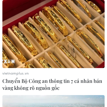
vietnamplus.vn
Chuyển Bộ Công an thông tin 7 cá nhân bán
vàng không rõ nguồn gốc
TIN CÙNG CHUYÊN MỤC
Quảng Trị: Mưa lớn gây ngập cục bộ,