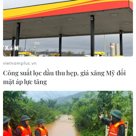
09/08/2026 06:20
Mưa lớn gây ngập cục bộ, chia cắt
một số khu vực miền núi Quảng Trị
09/08/2026 04:35
vietnamplus.vn
Công suất lọc dầu thu hẹp, giá xăng Mỹ đối
Bão Dolphin gây ảnh hưởng diện
mặt áp lực tăng
rộng tại miền Đông Trung Quốc
09/08/2026 04:23
Nhật Bản: Sạt lở đất khiến gần 400
du khách mắc kẹt