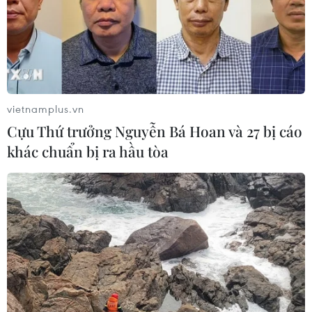
về trời hút khách
16/01/2020 10:36
Đến chiều 22 tháng Chạp, nhiều nhà có cá to, cá đẹp ở
thị trấn Tân Phong, huyện Quảng Xương, làng nuôi cá
chép nổi tiếng ở Thanh Hóa, đã không còn cá để bán.
vietnamplus.vn
Cựu Thứ trưởng Nguyễn Bá Hoan và 27 bị cáo
khác chuẩn bị ra hầu tòa