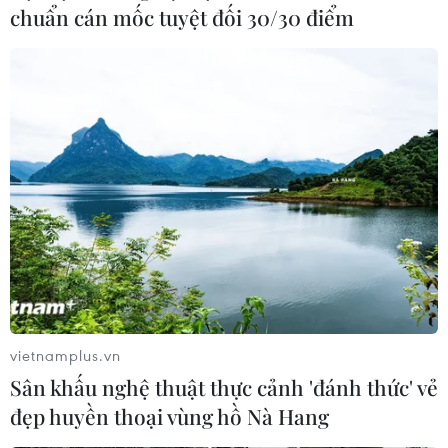
chuẩn cán mốc tuyệt đối 30/30 điểm
Hoa đào đồng loạt khoe sắc, nhà
vườn tấp nập thu hoạch đón Tết
15/01/2020 01:09
Hoa đào tại các vườn ở Nhật Tân, Quảng Bá, Phú
Thượng (Tây Hồ, Hà Nội) đồng loạt nở sớm khiến những
người nông dân phải nhanh chóng thu hoạch để kịp
mang đi bán dịp giáp Tết.
vietnamplus.vn
Sân khấu nghệ thuật thực cảnh 'đánh thức' vẻ
đẹp huyền thoại vùng hồ Nà Hang