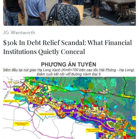
JG Wentworth
$30k In Debt Relief Scandal: What Financial
Institutions Quietly Conceal
(Ảnh minh họa: An Đăng/TTXVN)
Chiều 16/1, nhận định về xu thế thời tiết dịp Tết
Nguyên đán Canh Tý 2020, Phó Giám đốc Trung
tâm Dự báo Khí tượng Thủy văn quốc gia Hoàng
Phúc Lâm cho biết, nhiệt độ trung bình tuần từ
23-27/1/2019 (tức 29 đến mùng 3 Tết Nguyên