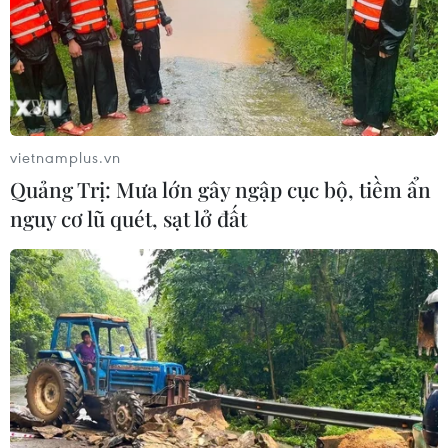
09/08/2026 03:52
Khủng hoảng nắng nóng đẩy 34 tỉnh
của Pháp vào mức nguy cơ cháy
rừng cao
vietnamplus.vn
08/08/2026 23:59
Quảng Trị: Mưa lớn gây ngập cục bộ, tiềm ẩn
nguy cơ lũ quét, sạt lở đất
Thời tiết ngày 9/8: Bắc Bộ và Trung
Bộ ngày nắng nóng, Nam Bộ có mưa
dông
08/08/2026 23:08
Áp thấp nhiệt đới đã suy yếu thành
một vùng áp thấp
08/08/2026 14:19