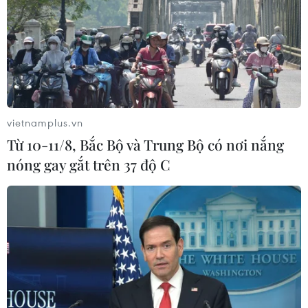
07/08/2026 08:21
Hạn hán nghiêm trọng đe dọa "huyết
mạch" kinh tế châu Âu
07/08/2026 07:58
vietnamplus.vn
Từ 10-11/8, Bắc Bộ và Trung Bộ có nơi nắng
nóng gay gắt trên 37 độ C
Xem thêm
CƠ QUAN CHỦ QUẢN: THÔNG TẤN XÃ VIỆT NAM
Tổng Biên tập: TRẦN TIẾN DUẨN