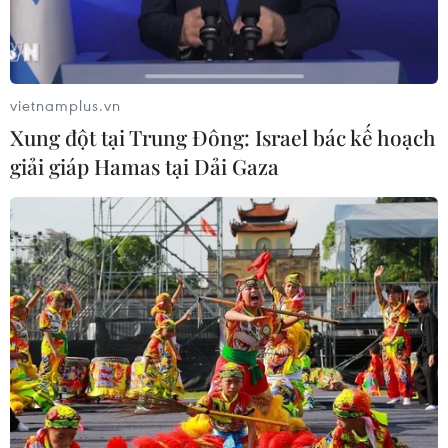
vietnamplus.vn
Xung đột tại Trung Đông: Israel bác kế hoạch
giải giáp Hamas tại Dải Gaza
Thông tin về BN1555 nghi tái dương tính
COVID-19 ở Hà Nội
26/03/2021 03:50
Đây là bệnh nhân từ Mỹ về Việt Nam, cách ly tại thành
phố Đà Nẵng, phát hiện mắc COVID-19 và điều trị tại