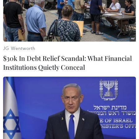
JG Wentworth
$30k In Debt Relief Scandal: What Financial
Institutions Quietly Conceal
Hải Phòng phong tỏa các địa điểm liên
quan đến ca nhiễm COVID-19
26/03/2021 01:06
Chính quyền các địa phương đã phun khử khuẩn, tạm
thời phong tỏa Khách sạn, Nhà nghỉ, khu vực nhà người
thân người bệnh và Bệnh viện đa khoa quốc tế Vinmec.