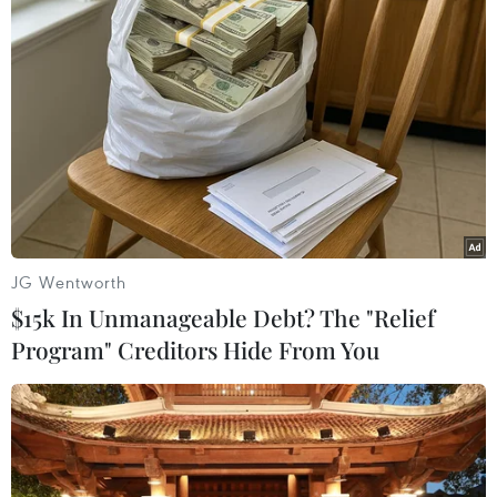
Một người nước ngoài mắc COVID-19,
phong tỏa khu dân cư ở Bình Dương
25/03/2021 15:06
Hiện tại lực lượng chức năng đã khẩn trương rà soát và
xác định được 8 trường hợp tiếp xúc gần với ca bệnh
để đưa vào khu cách ly tập trung, lấy mẫu xét nghiệm
SARS-CoV-2.
JG Wentworth
$15k In Unmanageable Debt? The "Relief
Program" Creditors Hide From You