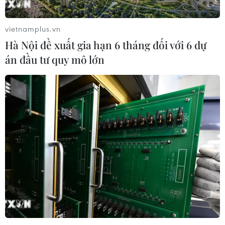
Ca vi phẫu ghép da đầu hiếm gặp
giúp bé gái phục hồi sau 10 năm
vietnamplus.vn
06/08/2026 07:15
Hà Nội đề xuất gia hạn 6 tháng đối với 6 dự
án đầu tư quy mô lớn
Hà Nội: Kiểm tra, xác minh liên quan
đến sản phẩm giảm cân dạng bút
tiêm
06/08/2026 07:05
Người dân không sử dụng sản phẩm
giảm cân không rõ nguồn gốc, chưa
được cấp phép
06/08/2026 04:22