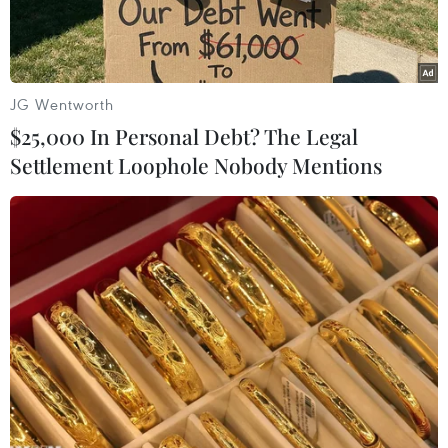
JG Wentworth
$25,000 In Personal Debt? The Legal
Settlement Loophole Nobody Mentions
(Ảnh: TTXVN/Vietnam+)
Thành phố Hồ Chí Minh vừa ghi nhận 1 trường
hợp nhiễm mới bệnh COVID-19 là BN2580, là
trường hợp nhập cảnh trái phép từ nước ngoài.
Vào lúc 13 giờ 30 phút ngày 22/3, bệnh nhân bắt
taxi (không nhớ biển số) từ Rạch Giá, Kiên