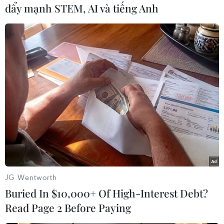
đẩy mạnh STEM, AI và tiếng Anh
#Thành phố Hồ Chí Minh
#COVID-19
#Trung tâm Kiểm soát Bệnh tật Thành phố Hồ Chí Minh
Tp. Hồ Chí Minh
JG Wentworth
Buried In $10,000+ Of High-Interest Debt?
Read Page 2 Before Paying
Theo dõi VietnamPlus