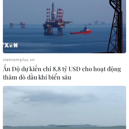
vietnamplus.vn
Ấn Độ dự kiến chi 8,8 tỷ USD cho hoạt động
thăm dò dầu khí biển sâu
TIN CÙNG CHUYÊN MỤC
Cứu sống trẻ sinh cực non 25 tuần
thai, nặng gần 700 gram
09/08/2026 04:44