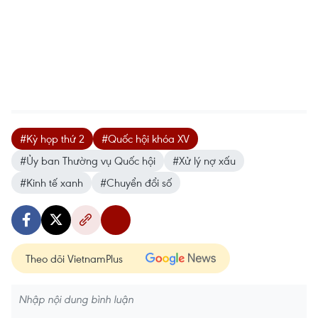
#Kỳ họp thứ 2
#Quốc hội khóa XV
#Ủy ban Thường vụ Quốc hội
#Xử lý nợ xấu
#Kinh tế xanh
#Chuyển đổi số
Theo dõi VietnamPlus