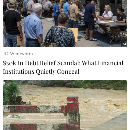
vực dự án, lãnh đạo tỉnh Quảng Ngãi đã cam kết
sẽ thực hiện dự án Công viên cây xanh Thạch
Bích./.
(TTXVN/Vietnam+)
JG Wentworth
$30k In Debt Relief Scandal: What Financial
Institutions Quietly Conceal