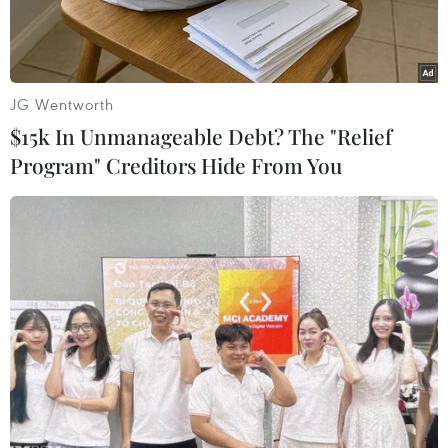
JG Wentworth
$15k In Unmanageable Debt? The "Relief
Program" Creditors Hide From You
Địa điểm được dự kiến xây dựng dự án công viên cây xanh
Thạch Bích.
Không có việc dừng dự án Công viên cây xanh
Thạch Bích, thành phố Quảng Ngãi - đó là khẳng
định của Bí thư Tỉnh ủy, Chủ tịch Hội đồng Nhân
dân tỉnh Quảng Ngãi Bùi Thị Quỳnh Vân tại buổi
làm việc giữa Ban Thường vụ Tỉnh ủy với Ban