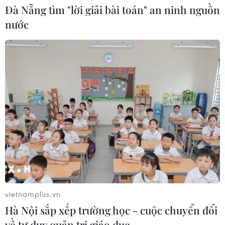
Đà Nẵng tìm "lời giải bài toán" an ninh nguồn
nước
Cần Thơ: Khởi tố 19 bị can trong vụ
dàn cảnh cướp giật tại Tân Huê Viên
08/08/2026 01:33
TP Hồ Chí Minh: Bắt khẩn cấp bảo
mẫu có hành vi bạo hành trẻ tại
trường mầm non
08/08/2026 01:33
Bộ Giáo dục và Đào tạo
vietnamplus.vn
công bố Khung kế hoạch thời gian
Hà Nội sắp xếp trường học - cuộc chuyển đổi
năm học
về tư duy quản trị giáo dục