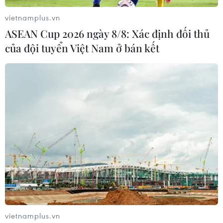
vietnamplus.vn
ASEAN Cup 2026 ngày 8/8: Xác định đối thủ
của đội tuyển Việt Nam ở bán kết
Nhiều dự án “treo” hàng chục năm, gây
lãng phí đất "vàng" ở Đà Nẵng
19/12/2023 04:07
Viễn Đông Meridian Tower, Đà Nẵng Center Vũ Châu
Long, Golden Square… là những dự án "treo" hàng chục
năm ngay tại trung tâm thành phố Đà Nẵng, gây lãng
phí nguồn lực đất đai.
vietnamplus.vn