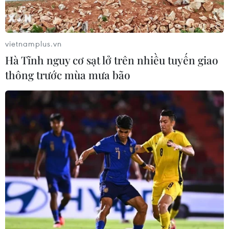
Đoàn Bảo Châu bị phạt 7 năm tù về hành vi
tuyên truyền chống Nhà nước
Mòn mỏi chờ doanh nghiệp trả tiền, người lao
vietnamplus.vn
động kêu cứu
Hà Tĩnh nguy cơ sạt lở trên nhiều tuyến giao
Sau phản ánh, cao tốc Chí Thạnh-Vân Phong
thông trước mùa mưa bão
tăng tốc khắc phục tồn tại
TIN LIÊN QUAN