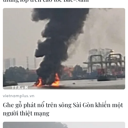
án Khu dân cư số 1, Phường 8, vì dự án này bị ''treo''
nhiều năm qua.
vietnamplus.vn
Ghe gỗ phát nổ trên sông Sài Gòn khiến một
người thiệt mạng
Quảng Ngãi: Hàng trăm hộ dân gần 3 thập