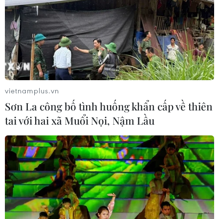
vietnamplus.vn
Sơn La công bố tình huống khẩn cấp về thiên
tai với hai xã Muổi Nọi, Nậm Lầu