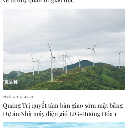
07/08/2026 23:54
Áp thấp nhiệt đới đổi hướng trên
vùng biển phía Đông khu vực vịnh
Bắc Bộ
07/08/2026 23:29
Bổ sung một số chức danh có thẩm
quyền xử phạt vi phạm hành chính
từ ngày 26/9
07/08/2026 23:00
vietnamplus.vn
Quảng Trị quyết tâm bàn giao sớm mặt bằng
Xem thêm
Dự án Nhà máy điện gió LIG-Hướng Hóa 1