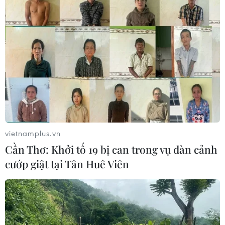
Đà Nẵng tìm "lời giải bài toán" an
ninh nguồn nước
08/08/2026 05:05
Ghe gỗ phát nổ trên sông Sài Gòn
khiến một người thiệt mạng
08/08/2026 04:44
vietnamplus.vn
Cần Thơ: Khởi tố 19 bị can trong vụ dàn cảnh
Dự án Sân bay Phú Quốc tăng tốc thi
cướp giật tại Tân Huê Viên
công, sẽ cán mốc vận hành từ tháng
4/2027
08/08/2026 04:30