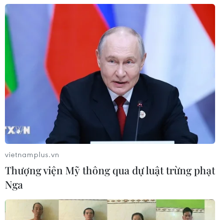
Mở ra không gian phát triển mới
08/08/2026 05:39
Thanh Hóa: Tạo điều kiện để người ở
xa trung tâm tiếp cận hành chính
công
08/08/2026 05:38
vietnamplus.vn
Chuyển mạnh sang ngăn chặn,
Thượng viện Mỹ thông qua dự luật trừng phạt
phòng ngừa từ sớm, từ xa thông tin
Nga
xấu độc trên mạng
08/08/2026 05:35