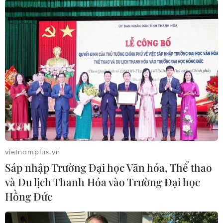
viên cây xanh Thạch Bích là dự án lớn (khoảng
893 tỷ đồng, sử dụng vốn ngân sách tỉnh), do đó
Ủy ban Nhân dân tỉnh phải tính toán, cân đối
nguồn lực hợp lý.
Lãnh đạo Ủy ban Nhân dân tỉnh đã cam kết với
người dân thực hiện dự án này, vì vậy Ủy ban
Nhân tỉnh khẳng định không dừng dự án.
Tuy nhiên, việc thực hiện dự án phải theo đúng
trình tự, quy định của pháp luật.
vietnamplus.vn
Việc bố trí kinh phí và phân kỳ đầu tư dự án
Sáp nhập Trường Đại học Văn hóa, Thể thao
cũng phải hợp lý, theo đúng quy định của Luật
và Du lịch Thanh Hóa vào Trường Đại học
Đầu tư công.
Hồng Đức
Dự án Công viên cây xanh Thạch Bích có diện
tích 8,1ha nằm trên địa bàn Tổ 6 (phường Lê