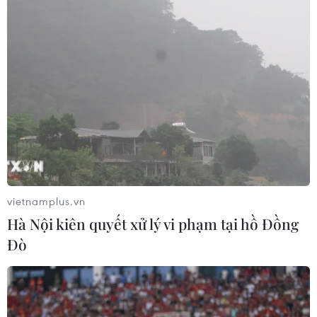
kỷ chịu cảnh dự án "treo
28/11/2023 11:04
Đã ngót gần 3 thập kỷ trôi qua, người dân vùng dự án
khu II đê bao phải sống trong điều kiện hết sức khó
khăn, đất ở không được tách thửa, nhà hư hỏng, sập xệ
không được xây mớ
vietnamplus.vn
Hà Nội kiên quyết xử lý vi phạm tại hồ Đồng
Đò