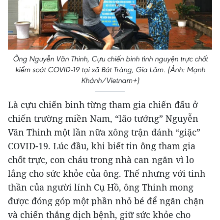
Ông Nguyễn Văn Thinh, Cựu chiến binh tình nguyện trực chốt
kiểm soát COVID-19 tại xã Bát Tràng, Gia Lâm. (Ảnh: Mạnh
Khánh/Vietnam+)
Là cựu chiến binh từng tham gia chiến đấu ở
chiến trường miền Nam, “lão tướng” Nguyễn
Văn Thinh một lần nữa xông trận đánh “giặc”
COVID-19. Lúc đầu, khi biết tin ông tham gia
chốt trực, con cháu trong nhà can ngăn vì lo
lắng cho sức khỏe của ông. Thế nhưng với tinh
thần của người lính Cụ Hồ, ông Thinh mong
được đóng góp một phần nhỏ bé để ngăn chặn
và chiến thắng dịch bệnh, giữ sức khỏe cho