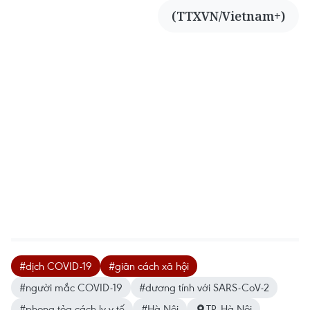
(TTXVN/Vietnam+)
#dịch COVID-19
#giãn cách xã hội
#người mắc COVID-19
#dương tính với SARS-CoV-2
#phong tỏa cách ly y tế
#Hà Nội
TP. Hà Nội