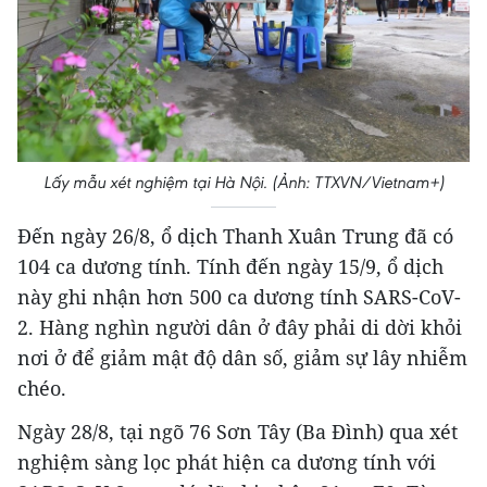
Lấy mẫu xét nghiệm tại Hà Nội. (Ảnh: TTXVN/Vietnam+)
Đến ngày 26/8, ổ dịch Thanh Xuân Trung đã có
104 ca dương tính. Tính đến ngày 15/9, ổ dịch
này ghi nhận hơn 500 ca dương tính SARS-CoV-
2. Hàng nghìn người dân ở đây phải di dời khỏi
nơi ở để giảm mật độ dân số, giảm sự lây nhiễm
chéo.
Ngày 28/8, tại ngõ 76 Sơn Tây (Ba Đình) qua xét
nghiệm sàng lọc phát hiện ca dương tính với