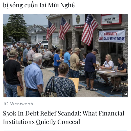
bị sóng cuốn tại Mũi Nghê
Đặc biệt, cơ cấu FDIcũng không hợp lý khi
những lĩnh vực không mong muốn (sản xuất với
côngnghệ thấp, bất động sản...) lại được tiếp
nhận lượng FDI lớn trong khinhững lĩnh vực
cần đầu tư (hạ tầng, nông nghiệp, công nghệ
cao) lạikhông hấp dẫn dòng FDI này. Số liệu
thống kê đến hết năm 2011 cho thấy:Vốn FDI
đăng ký theo dự án tập trung tới gần 120 tỷ USD
trong lĩnh vựcbất động sản, cao hơn 20 tỷ USD
so với lĩnh vực dịch vụ cung cấp điện,gas và cao
hơn gần 100 tỷ USD so với lĩnh vực sản xuất.
JG Wentworth
Khảo sátcủa UNIDO cũng chỉ ra các doanh
$30k In Debt Relief Scandal: What Financial
nghiệp FDI không thể khai thác hết năng lực
Institutions Quietly Conceal
sảnxuất do Việt Nam thiếu lao động có tay nghề