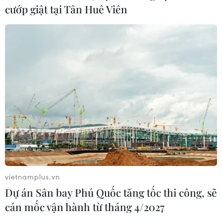
về tiền đồng của Việt Nam
cướp giật tại Tân Huê Viên
07/08/2026 12:46
Phép thử sức chống chịu của kinh tế
ASEAN
07/08/2026 12:35
Thuế polysilicon: Doanh nghiệp Hàn
Quốc tại Mỹ có lợi thế
07/08/2026 12:17
vietnamplus.vn
Dự án Sân bay Phú Quốc tăng tốc thi công, sẽ
Tầm nhìn bán dẫn của Malaysia: Đi
cán mốc vận hành từ tháng 4/2027
từ thế mạnh sẵn có lên nấc thang giá