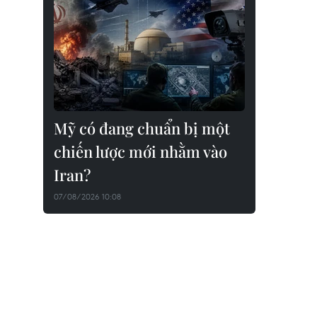
Mỹ có đang chuẩn bị một
chiến lược mới nhằm vào
Iran?
07/08/2026 10:08