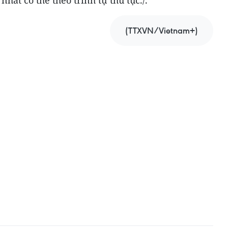
hất có thể theo trình tự thủ tục./.
(TTXVN/Vietnam+)