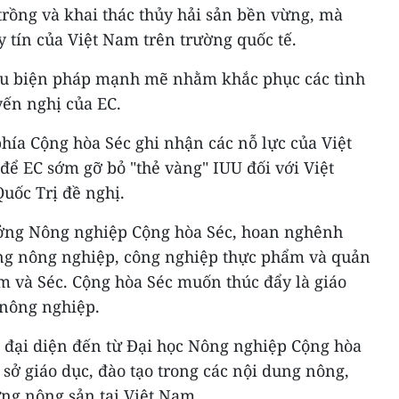
trồng và khai thác thủy hải sản bền vừng, mà
y tín của Việt Nam trên trường quốc tế.
iều biện pháp mạnh mẽ nhằm khắc phục các tình
yến nghị của EC.
hía Cộng hòa Séc ghi nhận các nỗ lực của Việt
để EC sớm gỡ bỏ "thẻ vàng" IUU đối với Việt
uốc Trị đề nghị.
ởng Nông nghiệp Cộng hòa Séc, hoan nghênh
ong nông nghiệp, công nghiệp thực phẩm và quản
m và Séc. Cộng hòa Séc muốn thúc đẩy là giáo
 nông nghiệp.
 đại diện đến từ Đại học Nông nghiệp Cộng hòa
ơ sở giáo dục, đào tạo trong các nội dung nông,
ng nông sản tại Việt Nam.