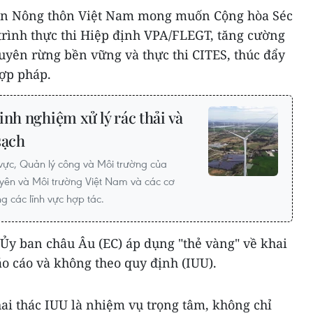
iển Nông thôn Việt Nam mong muốn Cộng hòa Séc
trình thực thi Hiệp định VPA/FLEGT, tăng cường
guyên rừng bền vững và thực thi CITES, thúc đẩy
ợp pháp.
inh nghiệm xử lý rác thải và
sạch
vực, Quản lý công và Môi trường của
yên và Môi trường Việt Nam và các cơ
g các lĩnh vực hợp tác.
 Ủy ban châu Âu (EC) áp dụng "thẻ vàng" về khai
o cáo và không theo quy định (IUU).
ai thác IUU là nhiệm vụ trọng tâm, không chỉ