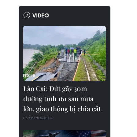
VIDEO
Lào Cai: Đứt gãy 30m
đường tỉnh 161 sau mưa
lớn, giao thông bị chia cắt
07/08/2026 10:08