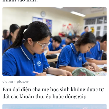
Honda Việt Nam tăng 40%
11/04/2020 02:49
Theo Honda Việt Nam, ở mảng kinh doanh ôtô, trong
tháng Ba vừa qua có tổng cộng 1.968 xe được bàn giao
đến tay khách hàng cả nước, tăng 40% so với tháng
trước.
vietnamplus.vn
Ban đại diện cha mẹ học sinh không được tự
đặt các khoản thu, ép buộc đóng góp