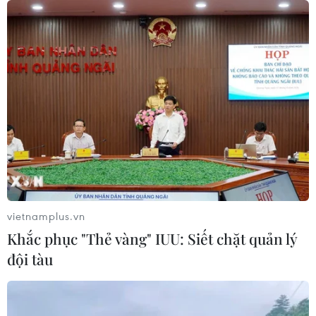
đồng loạt bung chiêu kích cầu đa
dạng
04/08/2026 04:29
Ôtô Trung Quốc có tạo nên “làn sóng
tràn” tại châu Âu?
04/08/2026 00:17
Châu Phi tận dụng lợi thế quang điện
cho ngành xe điện
vietnamplus.vn
03/08/2026 09:46
Khắc phục "Thẻ vàng" IUU: Siết chặt quản lý
đội tàu
Thiếu tài xế, khoảng 25-30% xe đầu
kéo phải nằm bãi