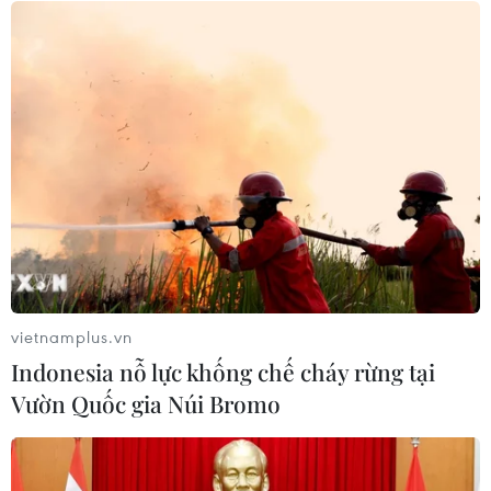
18/07/2026 13:38
Mỹ buộc Tesla phải sửa lỗi đèn pha
gây chói cho gần 20.000 xe
17/07/2026 05:42
Chính thức dừng đặt lịch đăng kiểm
xe ôtô qua ứng dụng trực tuyến
17/07/2026 02:25
vietnamplus.vn
Indonesia nỗ lực khống chế cháy rừng tại
Vườn Quốc gia Núi Bromo
Xem thêm