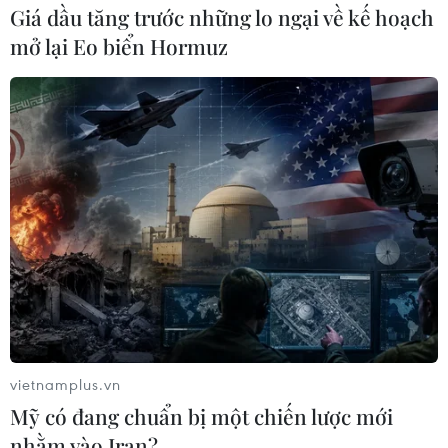
Giá dầu tăng trước những lo ngại về kế hoạch
Thaco đã hoàn toàn “sạch bóng” khi không còn mẫu xe
mở lại Eo biển Hormuz
nào xuất hiện trong danh sách top 10.
vietnamplus.vn
Bất chấp COVID-19, doanh số bán ôtô của
Mỹ có đang chuẩn bị một chiến lược mới
nhằm vào Iran?