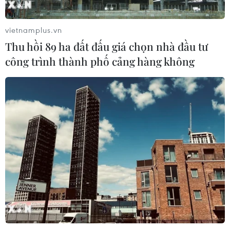
Cổ phiếu Tesla lao dốc, vốn hóa thị
trường "bốc hơi" hơn 140 tỷ USD
vietnamplus.vn
24/07/2026 14:55
Thu hồi 89 ha đất đấu giá chọn nhà đầu tư
công trình thành phố cảng hàng không
Sẽ ban hành quy chuẩn kỹ thuật đối
với trụ và trạm sạc xe điện trước 30/9
24/07/2026 11:01
Tây Ban Nha trở thành “cứ điểm” xe
điện Trung Quốc tại châu Âu
24/07/2026 08:06
Bridgestone Việt Nam giới thiệu