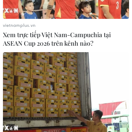
vietnamplus.vn
Xem trực tiếp Việt Nam-Campuchia tại
ASEAN Cup 2026 trên kênh nào?
Những mẫu ôtô “bom tấn” sắp cập bến thị
trường Việt Nam trong năm 2020
10/04/2020 03:34
Sự lột xác của KIA Sorento 2021, phiên bản remake của
Honda City hay gương mặt mới từ hãng xe Mercedes
Benz,... tất cả sẽ khiến "thị trường bốn bánh" Việt trong
năm nay trở nên sôi động hơn rất nhiều.