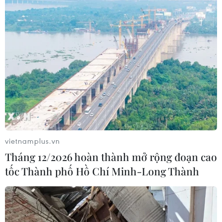
Lợi nhuận hoạt động của Hyundai và Kia
dự kiến giảm mạnh trong quý 1
12/04/2020 15:17
Lợi nhuận hoạt động của Hyundai được dự báo chỉ đạt
700 tỷ won, giảm 15% so với cùng kỳ năm 2019, trong
khi lợi nhuận hoạt động của Kia trong quý 1/2020 dự
kiến giảm tới 44%.
vietnamplus.vn
Tháng 12/2026 hoàn thành mở rộng đoạn cao
tốc Thành phố Hồ Chí Minh-Long Thành