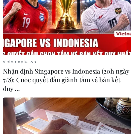
(Vietnam+)
vietnamplus.vn
Nhận định Singapore vs Indonesia (20h ngày
7/8): Cuộc quyết đấu giành tấm vé bán kết
duy …
#VAMA
#dịch COVID-19
#sự giảm sút doanh số
#Mitsubishi
#tạm dừng sản xuất
#COVID-19