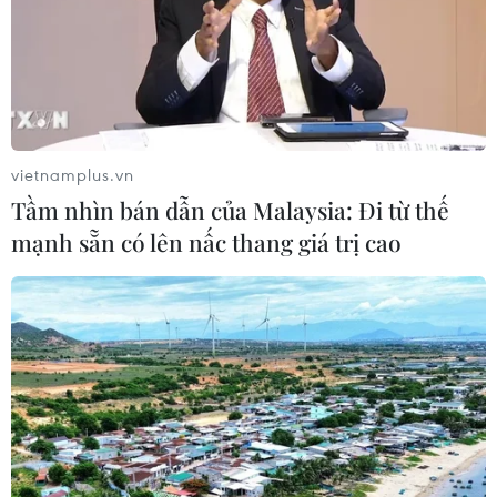
Triệu hồi để kiểm tra sản phẩm xe
môtô Honda CB1000 Hornet
29/07/2026 07:19
vietnamplus.vn
Tầm nhìn bán dẫn của Malaysia: Đi từ thế
Nhà sản xuất ôtô Porsche cắt giảm
mạnh sẵn có lên nấc thang giá trị cao
thêm 5.000 việc làm
27/07/2026 14:48
Trung Quốc đẩy mạnh chiến lược
"toàn chuỗi" trong xuất khẩu xe năng
lượng mới
27/07/2026 11:16