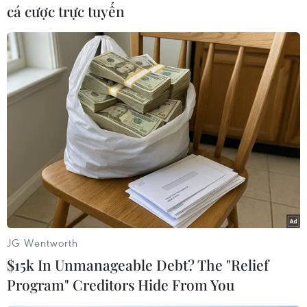
cá cược trực tuyến
Hyundai Accent là mẫu xe có doanh số cao nhất của Hyundai
tại Việt Nam quý I/2020. (Ảnh nguồn: Hyundai)
Không chỉ Hyundai và Toyota, sức tiêu thụ
xe trên thị trường sụt giảm khiến doanh số bán
hàng của hầu hết các hãng đang kinh doanh tại
Việt Nam đều "lao dốc" trong quý I. THACO KIA
JG Wentworth
xếp thứ 3 về doanh số bán hàng với 5627 xe bán
$15k In Unmanageable Debt? The "Relief
ra trong quý I nhưng so với năm ngoái đã giảm
Program" Creditors Hide From You
đến 1.862 xe, tương đương 25%.