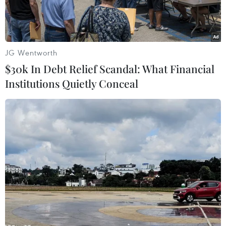
JG Wentworth
$30k In Debt Relief Scandal: What Financial
Institutions Quietly Conceal
Dây chuyền hàn vỏ xe tại Công ty THACO Mazda. (Ảnh: Danh
Lam/TTXVN)
Theo số liệu bán hàng từ Hiệp hội các nhà sản
xuất ôtô Việt Nam (VAMA), doanh số bán hàng
của toàn thị trường tháng 3/2020 tăng 8% so với