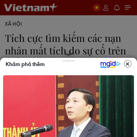
XÃ HỘI
Tích cực tìm kiếm các nạn
nhân mất tích do sự cố trên
biển
Khám phá thêm
14/12/2018 00:29
Ủy ban Quốc gia Ứng phó sự cố thiên tai và Tìm
kiếm cứu nạn đang tìm những người mất tích trên
tàu cá BV 9496 TS gồm 16 lao động bị phá nước
và chìm, cách phía Đông Nam mũi Vũng Tàu
khoảng 27 hải lý.