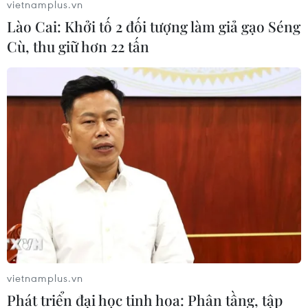
vietnamplus.vn
thể nên đã đề nghị lực lượng chức năng cấp cứu khẩn
Lào Cai: Khởi tố 2 đối tượng làm giả gạo Séng
cấp.
Cù, thu giữ hơn 22 tấn
vietnamplus.vn
Phát triển đại học tinh hoa: Phân tầng, tập