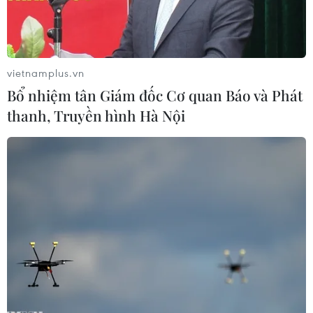
vietnamplus.vn
Bổ nhiệm tân Giám đốc Cơ quan Báo và Phát
thanh, Truyền hình Hà Nội
Ảnh minh họa. (Nguồn: TTXVN)
Văn phòng Ủy ban Quốc gia Ứng phó sự cố thiên
tai và Tìm kiếm cứu nạn cho biết, lúc 1 giờ,
ngày 13/12, tại tọa độ 09057'N-107020'E, cách
phía Đông Nam mũi Vũng Tàu khoảng 27 hải lý,