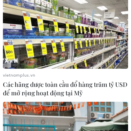
Thành lập Ủy ban quốc gia về an
ninh hàng không và tạo thuận lợi
hàng không
10/08/2026 12:58
Giải quyết "điểm nghẽn" pháp luật
nhằm thiết lập khung pháp lý hoàn
thiện
10/08/2026 12:29
vietnamplus.vn
Các hãng dược toàn cầu đổ hàng trăm tỷ USD
Phát huy vai trò KOL, KOC trong xây
để mở rộng hoạt động tại Mỹ
dựng không gian mạng văn minh, an
toàn
10/08/2026 12:15