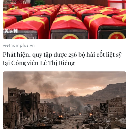
vietnamplus.vn
Phát hiện, quy tập được 256 bộ hài cốt liệt sỹ
tại Công viên Lê Thị Riêng
TIN CÙNG CHUYÊN MỤC
Hơn 800 vận động viên trẻ Việt Nam-
Trung Quốc giao lưu tại Bằng Tường
10/08/2026 15:54