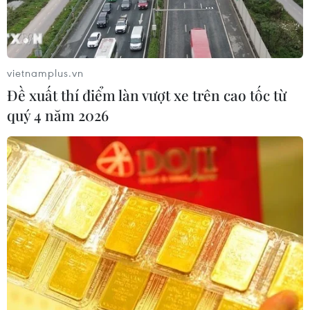
vietnamplus.vn
Đề xuất thí điểm làn vượt xe trên cao tốc từ
quý 4 năm 2026
Cấp cứu kịp thời thuyền viên người nước
ngoài bị tai nạn trên biển
29/11/2018 09:29
Trung tâm Phối hợp tìm kiếm, cứu nạn hàng hải Khu vực
IV đã đưa một thuyền viên nước ngoài bị thương do tai
nạn lao động trên biển, ảnh hưởng nghiêm trọng đến
tính mạng vào Cảng Nha Trang an toàn.