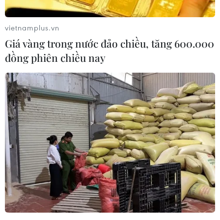
vietnamplus.vn
Giá vàng trong nước đảo chiều, tăng 600.000
đồng phiên chiều nay
Kịp thời đưa ngư dân bị nạn trên biển về
đất liền an toàn
30/11/2018 04:16
Do bất cẩn, ngư dân Nguyễn Văn Dũng bị dây curoa
trên tàu cuốn làm rách nách, vết thương ăn sâu vào cơ