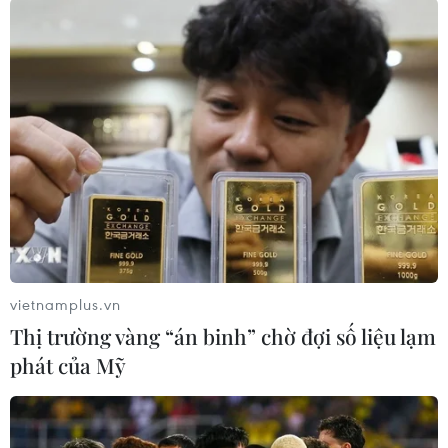
#Tàu cá gặp nạn trên biển
#Tìm kiếm ngư dân mất tích
#Cứu nạn khẩn cấp
#Tin tức hot
#Tin tức 24h
vietnamplus.vn
#VietnamPlus
Bà Rịa - Vũng Tàu
Tp. Hồ Chí Minh
Thị trường vàng “án binh” chờ đợi số liệu lạm
phát của Mỹ
Theo dõi VietnamPlus