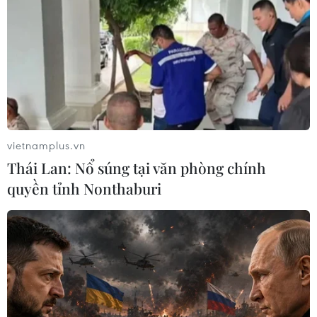
Kịp thời đưa thuyền viên nước ngoài bị
nạn trên biển vào đất liền
17/01/2018 01:35
Trung tâm Phối hợp tìm kiếm cứu nạn hàng hải Khu vực
II (Đà Nẵng) cho biết tàu SAR 274 đã đưa một thuyền
viên quốc tịch Philippines bị đột quỵ trên biển vào đất
liền điều trị.
vietnamplus.vn
Thái Lan: Nổ súng tại văn phòng chính
quyền tỉnh Nonthaburi