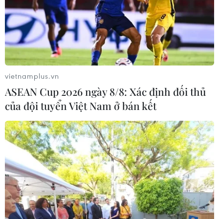
phẩm mới, sáng tạo hơn để có thể thu hút khách
như du lịch xanh: di chuyển bằng xe đạp vào
nhà vườn hái trái cây...”, bà Như thông tin thêm.
Về phía cơ quan quản lý ngành, ông Phan Đông
Nhựt, Sở Du lịch Thành phố Hồ Chí Minh đánh
vietnamplus.vn
giá, đối với hành trình khảo sát lần này thì điểm
ASEAN Cup 2026 ngày 8/8: Xác định đối thủ
nổi bật là cù lao Tân Phong với giá trị đặc trưng
của đội tuyển Việt Nam ở bán kết
là trái cây, nhất là sầu riêng.
Khi du khách trải nghiệm cù lao Tân Phong sẽ
được kết hợp tham quan thêm chuỗi điểm đến
trên sông Tiền và một số điểm đến đã xây dựng
được thương hiệu của địa phương.
Hiện tại, cù lao Tân Phong đã có một số điểm
lưu trú xanh và lượng khách ổn định, đáp ứng