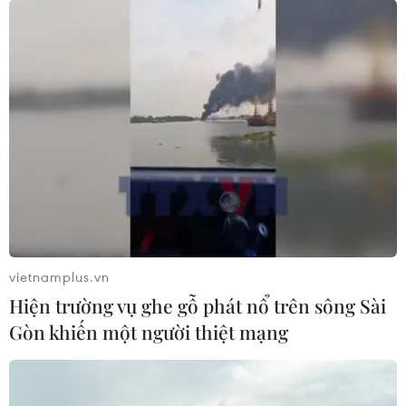
TIN LIÊN QUAN
vietnamplus.vn
Hiện trường vụ ghe gỗ phát nổ trên sông Sài
Gòn khiến một người thiệt mạng
Đà Nẵng phát triển vùng Đông Nam gắn
với du lịch sinh thái và công nghệ cao
21/05/2026 01:29