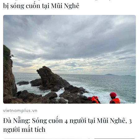
bị sóng cuốn tại Mũi Nghê
#Thành phố Hồ Chí Minh
#Đồng Tháp
#du lịch sinh thái
Đồng Tháp
Tp. Hồ Chí Minh
Theo dõi VietnamPlus
vietnamplus.vn
Đà Nẵng: Sóng cuốn 4 người tại Mũi Nghê, 3
người mất tích