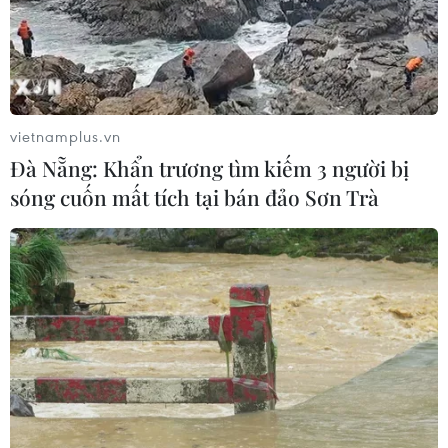
Bản Lồng - nơi văn hóa Mông hòa
nhịp cùng du lịch cộng đồng giữa
cổng trời Pha Đin
07/08/2026 08:31
vietnamplus.vn
Đà Nẵng: Khẩn trương tìm kiếm 3 người bị
Khám phá Hòn Khô - điểm đến
sóng cuốn mất tích tại bán đảo Sơn Trà
không thể bỏ lỡ khi đến Quy Nhơn
Đông
07/08/2026 07:46
Hàn Quốc đầu tư xây “Thung lũng
K-Vietnam” gắn với hậu duệ dòng họ
Lý
07/08/2026 06:30