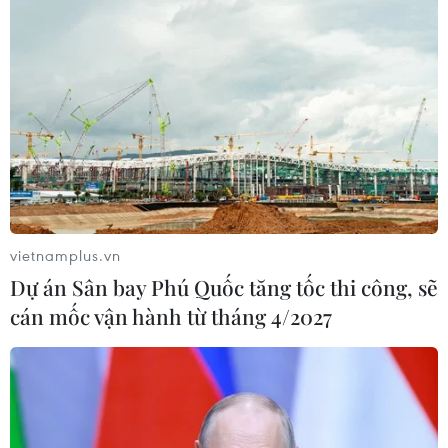
Thời gian qua, vùng Đông Nam phát triển ổn định, phát
triển mạnh về công nghiệp, đô thị, dịch vụ du lịch, đóng
góp quan trọng vào sự phát triển chung của thành phố
Đà Nẵng.
vietnamplus.vn
Dự án Sân bay Phú Quốc tăng tốc thi công, sẽ
cán mốc vận hành từ tháng 4/2027