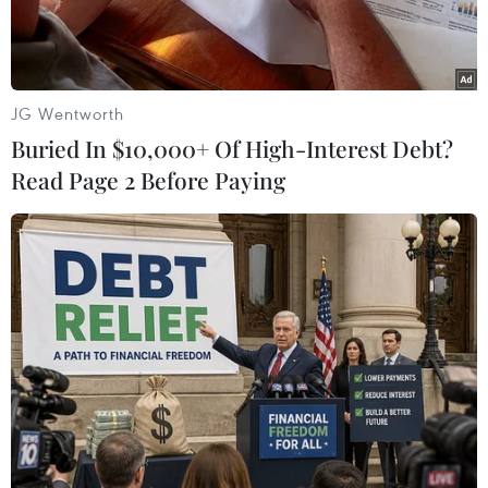
JG Wentworth
Buried In $10,000+ Of High-Interest Debt?
Read Page 2 Before Paying
Du khách quốc tế trải nghiệm đi cầu khỉ tại cù lao Thới Sơn.
(Ảnh: An Hiếu/TTXVN)
Từ ngày 5-6/6, Sở Du lịch Thành phố Hồ Chí
Minh phối hợp Sở Văn hóa, Thể thao và Du lịch
tỉnh Đồng Tháp tổ chức đoàn Famtrip khảo sát
đa dạng điểm du lịch sinh thái, nông nghiệp và